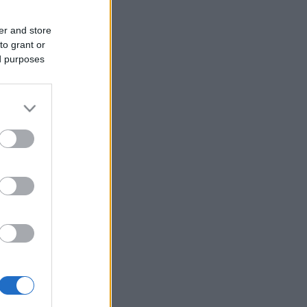
er and store
to grant or
ed purposes