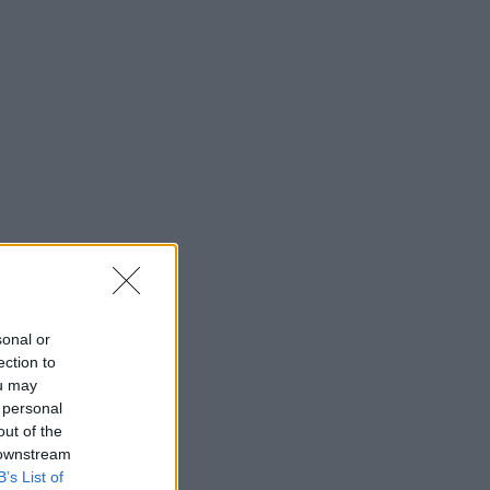
sonal or
ection to
ou may
 personal
out of the
 downstream
B’s List of