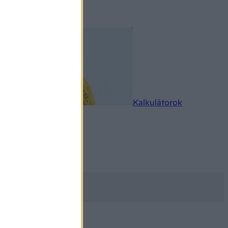
rkereső
Kalkulátorok