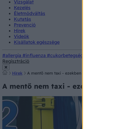
Vizsgálat
Kezelés
Életmódváltás
Kutatás
Prevenció
Hírek
Videók
Kisállatok egészsége
#allergia
#influenza
#cukorbetegség
#orvosmeteorológi
Regisztráció
Hírek
A mentő nem taxi - ezekben az esetekben nem indoko
A mentő nem taxi - ezekben az ese