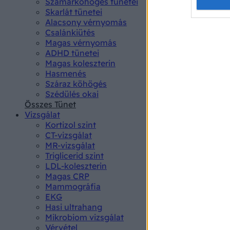
Opted 
Szamárköhögés tünetei
Skarlát tünetei
Alacsony vérnyomás
Google 
Csalánkiütés
Magas vérnyomás
I want t
ADHD tünetei
web or d
Magas koleszterin
Hasmenés
I want t
Száraz köhögés
purpose
Szédülés okai
Összes Tünet
I want 
Vizsgálat
Kortizol szint
I want t
CT-vizsgálat
web or d
MR-vizsgálat
Triglicerid szint
LDL-koleszterin
I want t
Magas CRP
or app.
Mammográfia
EKG
I want t
Hasi ultrahang
Mikrobiom vizsgálat
I want t
Vérvétel