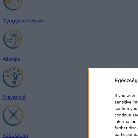
Gyógyszerkereső
Allergia
Egészség
If you wish 
Prevenció
sensitive in
confirm you
continue se
information 
further disc
participants
Fókuszban