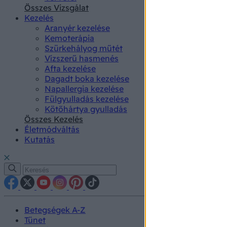
authenti
Összes Vizsgálat
Kezelés
Aranyér kezelése
Kemoterápia
Szürkehályog műtét
Vízszerű hasmenés
Afta kezelése
Dagadt boka kezelése
Napallergia kezelése
Fülgyulladás kezelése
Kötőhártya gyulladás
Összes Kezelés
Életmódváltás
Kutatás
Betegségek A-Z
Tünet