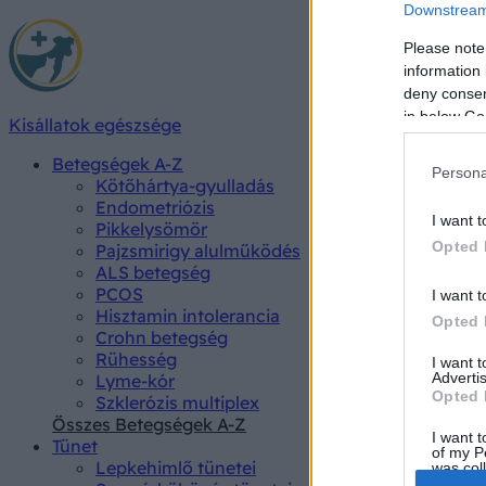
Downstream 
Please note
information 
deny consent
in below Go
Kisállatok egészsége
Betegségek A-Z
Persona
Kötőhártya-gyulladás
Endometriózis
I want t
Pikkelysömör
Opted 
Pajzsmirigy alulműködés
ALS betegség
PCOS
I want t
Hisztamin intolerancia
Opted 
Crohn betegség
Rühesség
I want 
Advertis
Lyme-kór
Opted 
Szklerózis multiplex
Összes Betegségek A-Z
I want t
Tünet
of my P
Lepkehimlő tünetei
was col