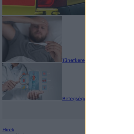
Tünetkereső
Betegségek A-Z
Hírek