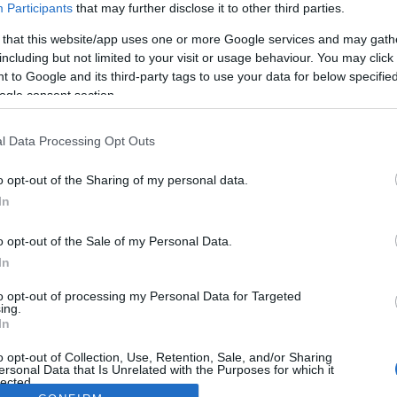
Participants
that may further disclose it to other third parties.
 that this website/app uses one or more Google services and may gath
including but not limited to your visit or usage behaviour. You may click 
 to Google and its third-party tags to use your data for below specifi
ogle consent section.
l Data Processing Opt Outs
o opt-out of the Sharing of my personal data.
In
o opt-out of the Sale of my Personal Data.
In
to opt-out of processing my Personal Data for Targeted
ing.
In
o opt-out of Collection, Use, Retention, Sale, and/or Sharing
ersonal Data that Is Unrelated with the Purposes for which it
lected.