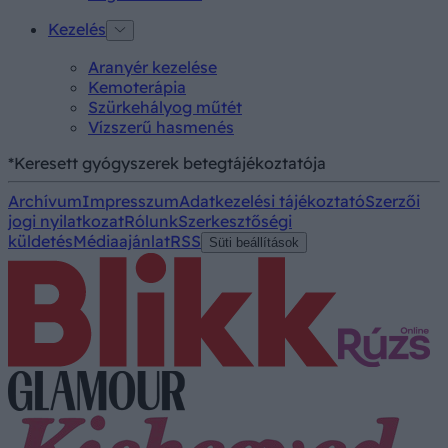
Kezelés
Aranyér kezelése
Kemoterápia
Szürkehályog műtét
Vízszerű hasmenés
*Keresett gyógyszerek betegtájékoztatója
Archívum
Impresszum
Adatkezelési tájékoztató
Szerzői
jogi nyilatkozat
Rólunk
Szerkesztőségi
küldetés
Médiaajánlat
RSS
Süti beállítások