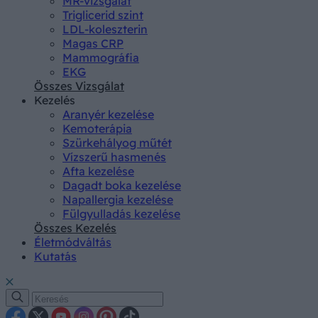
MR-vizsgálat
Triglicerid szint
LDL-koleszterin
Magas CRP
Mammográfia
EKG
Összes Vizsgálat
Kezelés
Aranyér kezelése
Kemoterápia
Szürkehályog műtét
Vízszerű hasmenés
Afta kezelése
Dagadt boka kezelése
Napallergia kezelése
Fülgyulladás kezelése
Összes Kezelés
Életmódváltás
Kutatás