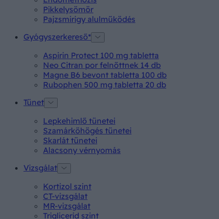
Pikkelysömör
Pajzsmirigy alulműködés
Gyógyszerkereső*
Aspirin Protect 100 mg tabletta
Neo Citran por felnőttnek 14 db
Magne B6 bevont tabletta 100 db
Rubophen 500 mg tabletta 20 db
Tünet
Lepkehimlő tünetei
Szamárköhögés tünetei
Skarlát tünetei
Alacsony vérnyomás
Vizsgálat
Kortizol szint
CT-vizsgálat
MR-vizsgálat
Triglicerid szint