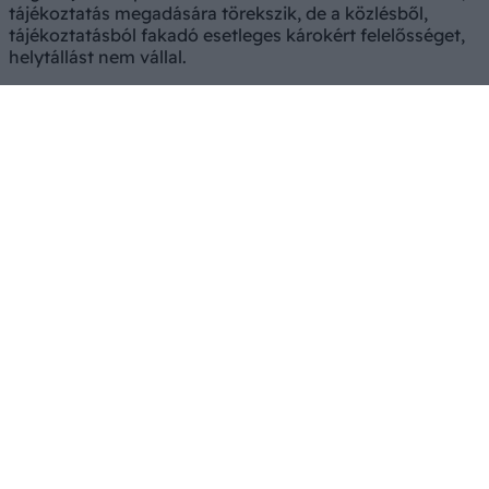
tájékoztatás megadására törekszik, de a közlésből,
tájékoztatásból fakadó esetleges károkért felelősséget,
helytállást nem vállal.