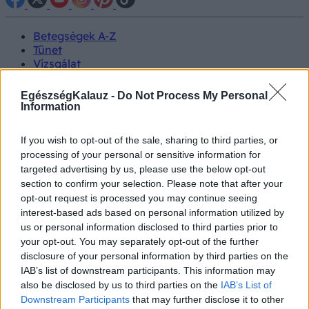
Betegségek A-Z
Tünet
Vizsgálat
Kezelés
Életmódváltás
EgészségKalauz -
Do Not Process My Personal
Kutatás
Information
Prevenció
Hírek
If you wish to opt-out of the sale, sharing to third parties, or
Videók
processing of your personal or sensitive information for
Kisállatok egészsége
targeted advertising by us, please use the below opt-out
section to confirm your selection. Please note that after your
#allergia
#influenza
#cukorbetegség
opt-out request is processed you may continue seeing
#orvosmeteorológia
#vérnyomás
#stroke
#rákbetegség
interest-based ads based on personal information utilized by
#pajzsmirigy
#reflux
#ekcéma
#herpesz
us or personal information disclosed to third parties prior to
Regisztráció
your opt-out. You may separately opt-out of the further
disclosure of your personal information by third parties on the
IAB’s list of downstream participants. This information may
also be disclosed by us to third parties on the
IAB’s List of
Downstream Participants
that may further disclose it to other
Szemszárazság