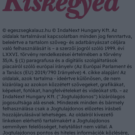
© egeszsegkalauz.hu © IndaNext Hungary Kft. Az
oldalak tartalmával kapcsolatban minden jog fenntartva,
beleértve a tartalom szöveg- és adatbányászat céljára
való felhasználását is – a szerzői jogról szóló 1999. évi
LXXVI. törvény rendelkezései értelmében a törvény
35/A. § (1) paragrafusa és a digitális szolgáltatások
piacairól szóló európai irányelv (Az Európai Parlament és
a Tanács (EU) 2019/790 Irányelve) 4. cikke alapján! Az
oldalak, azok tartalma - ideértve különösen, de nem
kizárólag az azokon közzétett szövegeket, grafikákat,
képeket, fotókat, hangfelvételeket és videókat stb. – az
IndaNext Hungary Kft. ("Jogtulajdonos") kizárólagos
jogosultsága alá esnek. Mindezek minden és bármely
felhasználása csak a Jogtulajdonos előzetes írásbeli
hozzájárulásával lehetséges. Az oldalról kivezető
linkeken elérhető tartalmakért a Jogtulajdonos
semmilyen felelősséget, helytállást nem vállal. A
Jogtulajdonos pontos és hiteles információk közlésére,