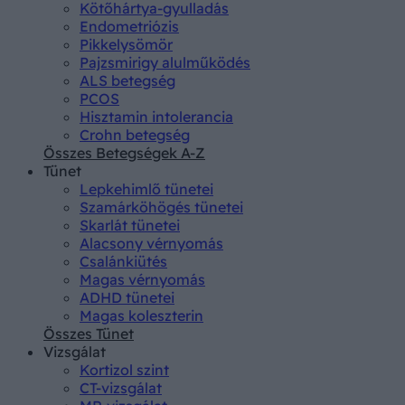
Kötőhártya-gyulladás
Endometriózis
Pikkelysömör
Pajzsmirigy alulműködés
ALS betegség
PCOS
Hisztamin intolerancia
Crohn betegség
Összes Betegségek A-Z
Tünet
Lepkehimlő tünetei
Szamárköhögés tünetei
Skarlát tünetei
Alacsony vérnyomás
Csalánkiütés
Magas vérnyomás
ADHD tünetei
Magas koleszterin
Összes Tünet
Vizsgálat
Kortizol szint
CT-vizsgálat