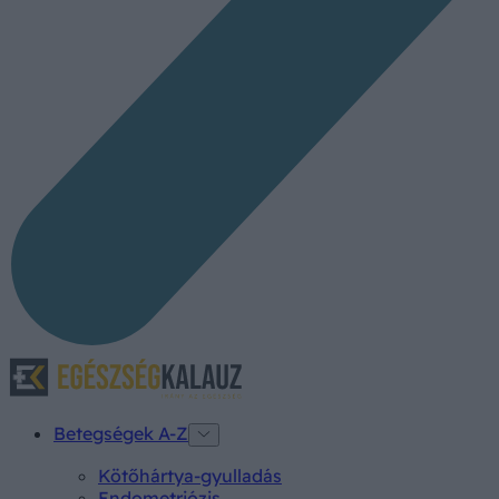
Betegségek A-Z
Kötőhártya-gyulladás
Endometriózis