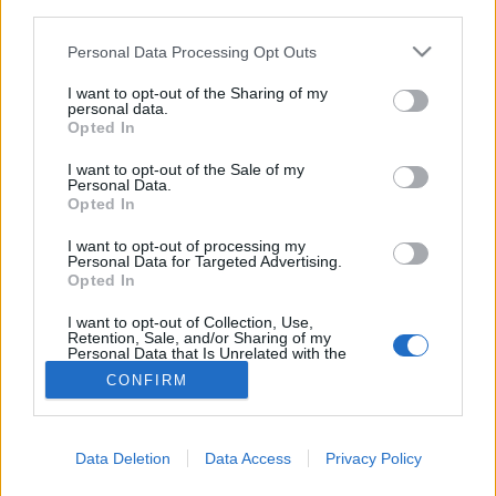
third parties.
Szemszárazság
Please note that this website/app uses one or more Google
Personal Data Processing Opt Outs
services and may gather and store information including but
not limited to your visit or usage behaviour. You may click to
I want to opt-out of the Sharing of my
personal data.
grant or deny consent to Google and its third-party tags to
Opted In
use your data for below specified purposes in below Google
consent section.
I want to opt-out of the Sale of my
Personal Data.
Opted In
I want to opt-out of processing my
Personal Data for Targeted Advertising.
Opted In
I want to opt-out of Collection, Use,
Retention, Sale, and/or Sharing of my
Personal Data that Is Unrelated with the
Purposes for which it was collected.
CONFIRM
Opted Out
Google consents
Data Deletion
Data Access
Privacy Policy
I want to allow Google to enable storage