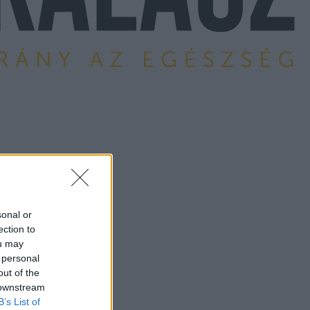
sonal or
ection to
ou may
 personal
out of the
 downstream
B’s List of