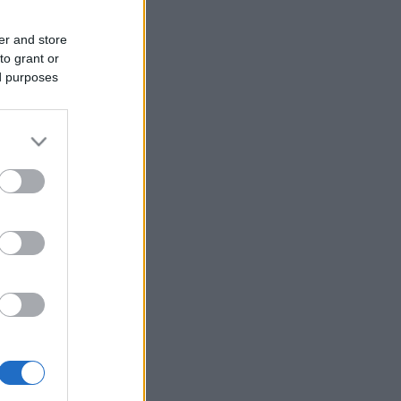
er and store
to grant or
ed purposes