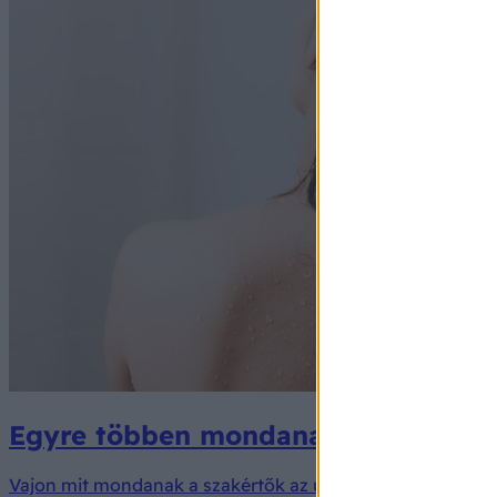
Egyre többen mondanak búcsút a sam
Vajon mit mondanak a szakértők az ún. No Poo módszerr