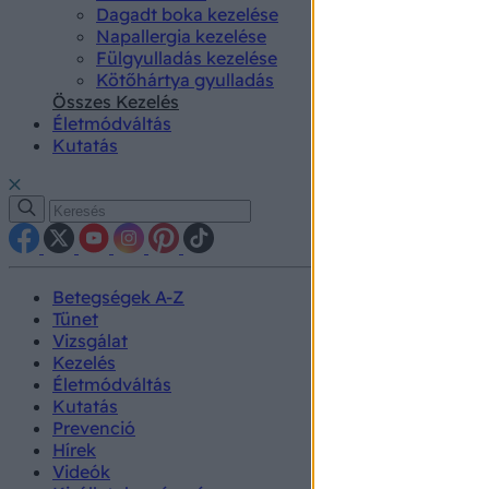
Dagadt boka kezelése
Napallergia kezelése
Fülgyulladás kezelése
Kötőhártya gyulladás
Összes Kezelés
Életmódváltás
Kutatás
Betegségek A-Z
Tünet
Vizsgálat
Kezelés
Életmódváltás
Kutatás
Prevenció
Hírek
Videók