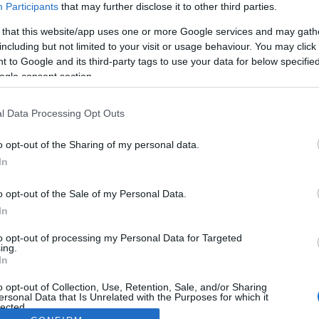
Participants
that may further disclose it to other third parties.
 that this website/app uses one or more Google services and may gath
including but not limited to your visit or usage behaviour. You may click 
 to Google and its third-party tags to use your data for below specifi
ogle consent section.
l Data Processing Opt Outs
o opt-out of the Sharing of my personal data.
In
o opt-out of the Sale of my Personal Data.
In
to opt-out of processing my Personal Data for Targeted
ing.
In
o opt-out of Collection, Use, Retention, Sale, and/or Sharing
ersonal Data that Is Unrelated with the Purposes for which it
lected.