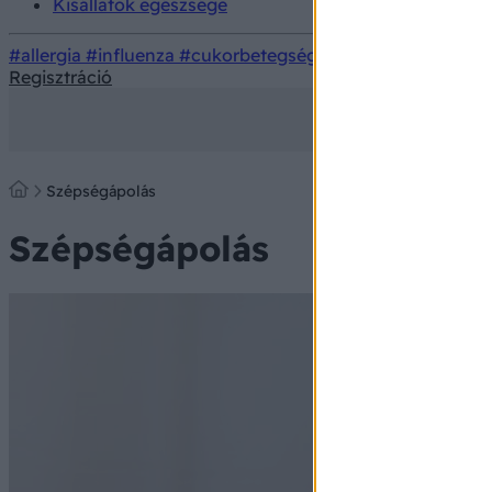
Kisállatok egészsége
#allergia
#influenza
#cukorbetegség
#orvosmeteorológi
Regisztráció
Szépségápolás
Szépségápolás