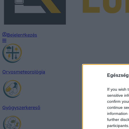
Bejelentkezés
Orvosmeteorológia
Egészség
If you wish 
sensitive in
confirm you
Gyógyszerkereső
continue se
information 
further disc
participants