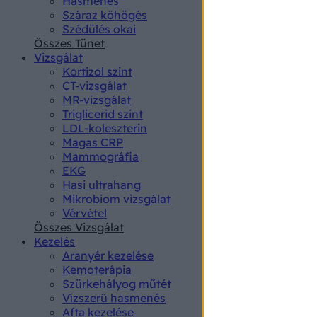
Hasmenés
authenti
Száraz köhögés
Szédülés okai
Összes Tünet
Vizsgálat
Kortizol szint
CT-vizsgálat
MR-vizsgálat
Triglicerid szint
LDL-koleszterin
Magas CRP
Mammográfia
EKG
Hasi ultrahang
Mikrobiom vizsgálat
Vérvétel
Összes Vizsgálat
Kezelés
Aranyér kezelése
Kemoterápia
Szürkehályog műtét
Vízszerű hasmenés
Afta kezelése