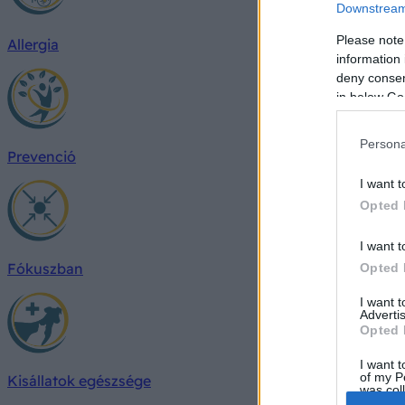
Downstream 
Please note
Allergia
information 
deny consent
in below Go
Persona
Prevenció
I want t
Opted 
I want t
Fókuszban
Opted 
I want 
Advertis
Opted 
I want t
of my P
Kisállatok egészsége
was col