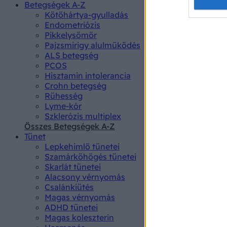
Opted 
Betegségek A-Z
Kötőhártya-gyulladás
Endometriózis
Google 
Pikkelysömör
Pajzsmirigy alulműködés
I want t
ALS betegség
web or d
PCOS
Hisztamin intolerancia
I want t
Crohn betegség
purpose
Rühesség
Lyme-kór
I want 
Szklerózis multiplex
Összes Betegségek A-Z
I want t
Tünet
web or d
Lepkehimlő tünetei
Szamárköhögés tünetei
I want t
Skarlát tünetei
or app.
Alacsony vérnyomás
Csalánkiütés
I want t
Magas vérnyomás
ADHD tünetei
Magas koleszterin
I want t