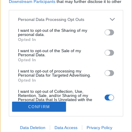
Downstream Participants
that may further disclose it to other
third parties.
Szívprobléma
Please note that this website/app uses one or more Google
Personal Data Processing Opt Outs
services and may gather and store information including but
not limited to your visit or usage behaviour. You may click to
I want to opt-out of the Sharing of my
personal data.
grant or deny consent to Google and its third-party tags to
Opted In
use your data for below specified purposes in below Google
consent section.
I want to opt-out of the Sale of my
Personal Data.
Opted In
I want to opt-out of processing my
Personal Data for Targeted Advertising.
Opted In
I want to opt-out of Collection, Use,
Retention, Sale, and/or Sharing of my
Personal Data that Is Unrelated with the
Purposes for which it was collected.
CONFIRM
Opted Out
Google consents
Data Deletion
Data Access
Privacy Policy
I want to allow Google to enable storage