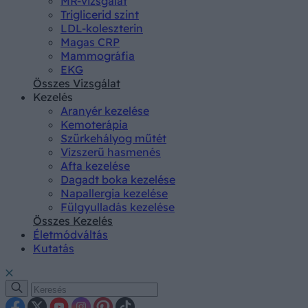
MR-vizsgálat
Triglicerid szint
LDL-koleszterin
Magas CRP
Mammográfia
EKG
Összes Vizsgálat
Kezelés
Aranyér kezelése
Kemoterápia
Szürkehályog műtét
Vízszerű hasmenés
Afta kezelése
Dagadt boka kezelése
Napallergia kezelése
Fülgyulladás kezelése
Összes Kezelés
Életmódváltás
Kutatás