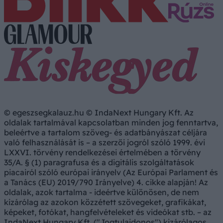
© egeszsegkalauz.hu © IndaNext Hungary Kft. Az
oldalak tartalmával kapcsolatban minden jog fenntartva,
beleértve a tartalom szöveg- és adatbányászat céljára
való felhasználását is – a szerzői jogról szóló 1999. évi
LXXVI. törvény rendelkezései értelmében a törvény
35/A. § (1) paragrafusa és a digitális szolgáltatások
piacairól szóló európai irányelv (Az Európai Parlament és
a Tanács (EU) 2019/790 Irányelve) 4. cikke alapján! Az
oldalak, azok tartalma - ideértve különösen, de nem
kizárólag az azokon közzétett szövegeket, grafikákat,
képeket, fotókat, hangfelvételeket és videókat stb. – az
IndaNext Hungary Kft. ("Jogtulajdonos") kizárólagos