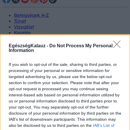
Betegségek A-Z
Tünet
Vizsgálat
Kezelés
Életmódváltás
Kutatás
EgészségKalauz -
Do Not Process My Personal
Prevenció
Information
Hírek
Videók
If you wish to opt-out of the sale, sharing to third parties, or
Kisállatok egészsége
processing of your personal or sensitive information for
targeted advertising by us, please use the below opt-out
#allergia
#influenza
#cukorbetegség
section to confirm your selection. Please note that after your
#orvosmeteorológia
#vérnyomás
#stroke
#rákbetegség
opt-out request is processed you may continue seeing
#pajzsmirigy
#reflux
#ekcéma
#herpesz
interest-based ads based on personal information utilized by
Regisztráció
us or personal information disclosed to third parties prior to
your opt-out. You may separately opt-out of the further
disclosure of your personal information by third parties on the
IAB’s list of downstream participants. This information may
also be disclosed by us to third parties on the
IAB’s List of
Szívprobléma