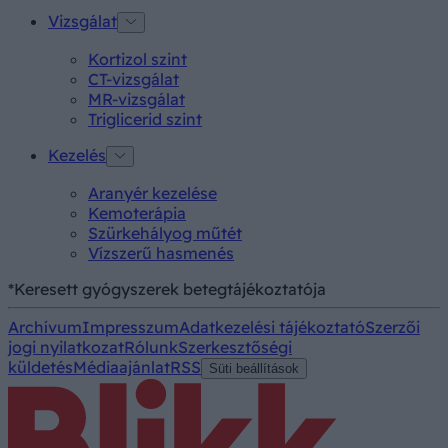
Vizsgálat
Kortizol szint
CT-vizsgálat
MR-vizsgálat
Triglicerid szint
Kezelés
Aranyér kezelése
Kemoterápia
Szürkehályog műtét
Vízszerű hasmenés
*Keresett gyógyszerek betegtájékoztatója
Archívum
Impresszum
Adatkezelési tájékoztató
Szerzői
jogi nyilatkozat
Rólunk
Szerkesztőségi
küldetés
Médiaajánlat
RSS
Süti beállítások