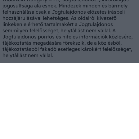
jogosultsága alá esnek. Mindezek minden és bármely
felhasználása csak a Jogtulajdonos előzetes írásbeli
hozzájárulásával lehetséges. Az oldalról kivezető
linkeken elérhető tartalmakért a Jogtulajdonos
semmilyen felelősséget, helytállást nem vállal. A
Jogtulajdonos pontos és hiteles információk közlésére,
tájékoztatás megadására törekszik, de a közlésből,
tájékoztatásból fakadó esetleges károkért felelősséget,
helytállást nem vállal.