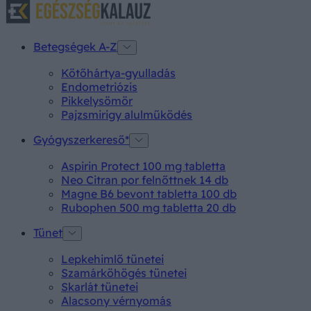
Betegségek A-Z
Kötőhártya-gyulladás
Endometriózis
Pikkelysömör
Pajzsmirigy alulműködés
Gyógyszerkereső*
Aspirin Protect 100 mg tabletta
Neo Citran por felnőttnek 14 db
Magne B6 bevont tabletta 100 db
Rubophen 500 mg tabletta 20 db
Tünet
Lepkehimlő tünetei
Szamárköhögés tünetei
Skarlát tünetei
Alacsony vérnyomás