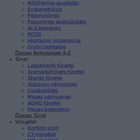
Kötőhártya-gyulladás
Endometriózis
Pikkelysömör
Pajzsmirigy alulműködés
ALS betegség
PCOS
Hisztamin intolerancia
Crohn betegség
Összes Betegségek A-Z
Tünet
Lepkehimlő tünetei
Szamárköhögés tünetei
Skarlát tünetei
Alacsony vérnyomás
Csalánkiütés
Magas vérnyomás
ADHD tünetei
Magas koleszterin
Összes Tünet
Vizsgálat
Kortizol szint
CT-vizsgálat