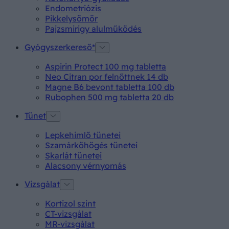
Endometriózis
Pikkelysömör
Pajzsmirigy alulműködés
Gyógyszerkereső*
Aspirin Protect 100 mg tabletta
Neo Citran por felnőttnek 14 db
Magne B6 bevont tabletta 100 db
Rubophen 500 mg tabletta 20 db
Tünet
Lepkehimlő tünetei
Szamárköhögés tünetei
Skarlát tünetei
Alacsony vérnyomás
Vizsgálat
Kortizol szint
CT-vizsgálat
MR-vizsgálat