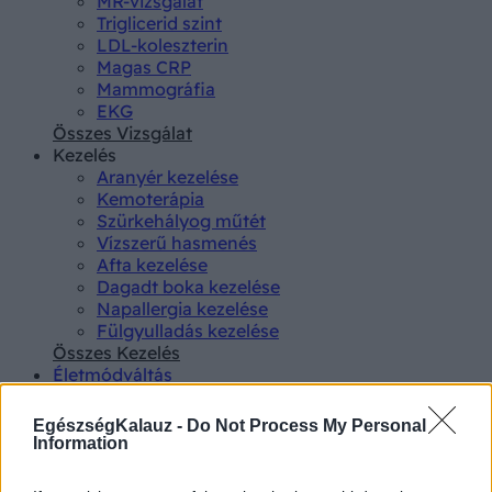
MR-vizsgálat
Triglicerid szint
LDL-koleszterin
Magas CRP
Mammográfia
EKG
Összes Vizsgálat
Kezelés
Aranyér kezelése
Kemoterápia
Szürkehályog műtét
Vízszerű hasmenés
Afta kezelése
Dagadt boka kezelése
Napallergia kezelése
Fülgyulladás kezelése
Összes Kezelés
Életmódváltás
Kutatás
EgészségKalauz -
Do Not Process My Personal
Information