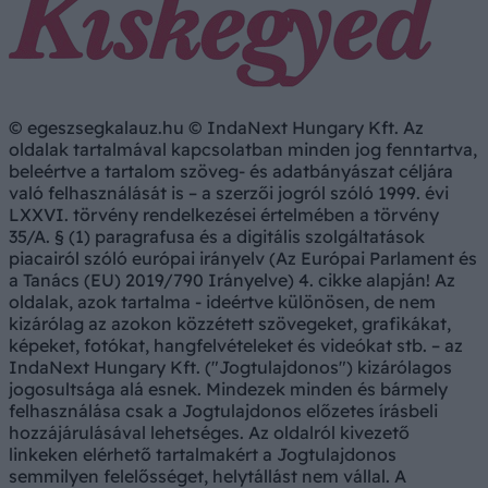
© egeszsegkalauz.hu © IndaNext Hungary Kft. Az
oldalak tartalmával kapcsolatban minden jog fenntartva,
beleértve a tartalom szöveg- és adatbányászat céljára
való felhasználását is – a szerzői jogról szóló 1999. évi
LXXVI. törvény rendelkezései értelmében a törvény
35/A. § (1) paragrafusa és a digitális szolgáltatások
piacairól szóló európai irányelv (Az Európai Parlament és
a Tanács (EU) 2019/790 Irányelve) 4. cikke alapján! Az
oldalak, azok tartalma - ideértve különösen, de nem
kizárólag az azokon közzétett szövegeket, grafikákat,
képeket, fotókat, hangfelvételeket és videókat stb. – az
IndaNext Hungary Kft. ("Jogtulajdonos") kizárólagos
jogosultsága alá esnek. Mindezek minden és bármely
felhasználása csak a Jogtulajdonos előzetes írásbeli
hozzájárulásával lehetséges. Az oldalról kivezető
linkeken elérhető tartalmakért a Jogtulajdonos
semmilyen felelősséget, helytállást nem vállal. A