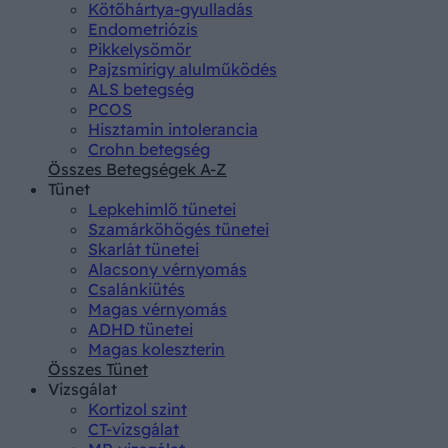
Kötőhártya-gyulladás
Endometriózis
Pikkelysömör
Pajzsmirigy alulműködés
ALS betegség
PCOS
Hisztamin intolerancia
Crohn betegség
Összes Betegségek A-Z
Tünet
Lepkehimlő tünetei
Szamárköhögés tünetei
Skarlát tünetei
Alacsony vérnyomás
Csalánkiütés
Magas vérnyomás
ADHD tünetei
Magas koleszterin
Összes Tünet
Vizsgálat
Kortizol szint
CT-vizsgálat