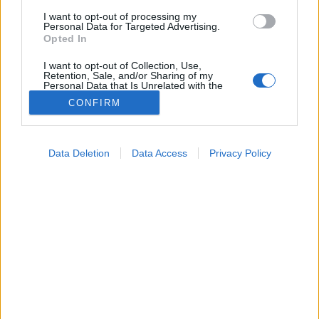
I want to opt-out of processing my
Szívprobléma
Personal Data for Targeted Advertising.
Opted In
I want to opt-out of Collection, Use,
Retention, Sale, and/or Sharing of my
Personal Data that Is Unrelated with the
Purposes for which it was collected.
CONFIRM
Opted Out
Google consents
Data Deletion
Data Access
Privacy Policy
I want to allow Google to enable storage
related to advertising like cookies on web or
device identifiers in apps.
I want to allow my user data to be sent to
Google for online advertising purposes.
I want to allow Google to send me
personalized advertising.
I want to allow Google to enable storage