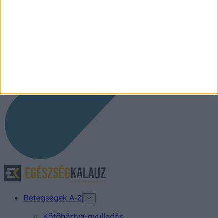
Betegségek A-Z
Kötőhártya-gyulladás