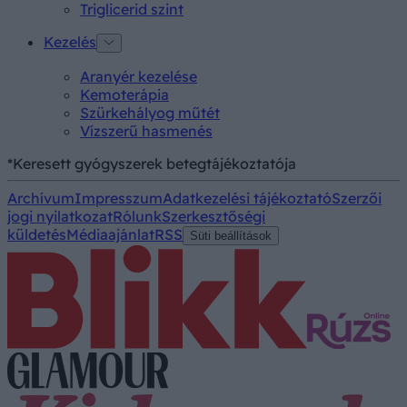
Triglicerid szint
Kezelés
Aranyér kezelése
Kemoterápia
Szürkehályog műtét
Vízszerű hasmenés
*Keresett gyógyszerek betegtájékoztatója
Archívum
Impresszum
Adatkezelési tájékoztató
Szerzői
jogi nyilatkozat
Rólunk
Szerkesztőségi
küldetés
Médiaajánlat
RSS
Süti beállítások