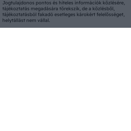
Jogtulajdonos pontos és hiteles információk közlésére,
tájékoztatás megadására törekszik, de a közlésből,
tájékoztatásból fakadó esetleges károkért felelősséget,
helytállást nem vállal.