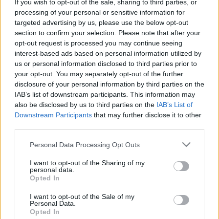
If you wish to opt-out of the sale, sharing to third parties, or
processing of your personal or sensitive information for
targeted advertising by us, please use the below opt-out
Betegségek A-Z
section to confirm your selection. Please note that after your
Tünet
opt-out request is processed you may continue seeing
Vizsgálat
interest-based ads based on personal information utilized by
Kezelés
Életmódváltás
us or personal information disclosed to third parties prior to
Kutatás
your opt-out. You may separately opt-out of the further
Prevenció
disclosure of your personal information by third parties on the
Hírek
IAB’s list of downstream participants. This information may
Videók
also be disclosed by us to third parties on the
IAB’s List of
Kisállatok egészsége
Downstream Participants
that may further disclose it to other
third parties.
#allergia
#influenza
#cukorbetegség
Please note that this website/app uses one or more Google
#orvosmeteorológia
#vérnyomás
#stroke
#rákbetegség
Personal Data Processing Opt Outs
services and may gather and store information including but
#pajzsmirigy
#reflux
#ekcéma
#herpesz
not limited to your visit or usage behaviour. You may click to
I want to opt-out of the Sharing of my
Regisztráció
personal data.
grant or deny consent to Google and its third-party tags to
Opted In
use your data for below specified purposes in below Google
consent section.
I want to opt-out of the Sale of my
Personal Data.
Opted In
Szívprobléma