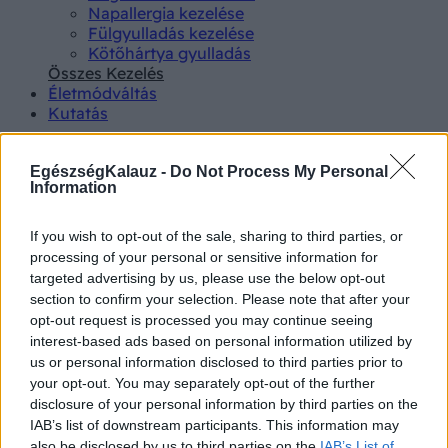
Napallergia kezelése
Fülgyulladás kezelése
Kötőhártya gyulladás
Összes Kezelés
Életmódváltás
Kutatás
EgészségKalauz -
Do Not Process My Personal
Information
If you wish to opt-out of the sale, sharing to third parties, or
Betegségek A-Z
processing of your personal or sensitive information for
Tünet
targeted advertising by us, please use the below opt-out
Vizsgálat
section to confirm your selection. Please note that after your
Kezelés
opt-out request is processed you may continue seeing
Életmódváltás
interest-based ads based on personal information utilized by
Kutatás
us or personal information disclosed to third parties prior to
Prevenció
your opt-out. You may separately opt-out of the further
Hírek
disclosure of your personal information by third parties on the
Videók
IAB’s list of downstream participants. This information may
Kisállatok egészsége
also be disclosed by us to third parties on the
IAB’s List of