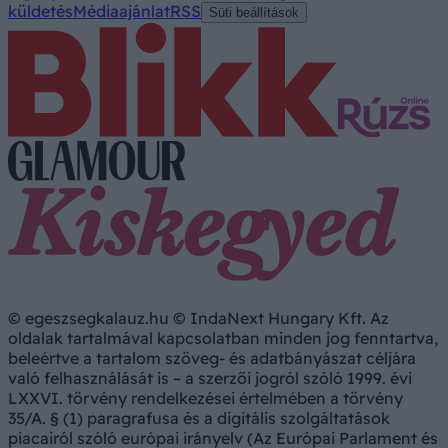
küldetés
Médiaajánlat
RSS
Süti beállítások
© egeszsegkalauz.hu © IndaNext Hungary Kft. Az
oldalak tartalmával kapcsolatban minden jog fenntartva,
beleértve a tartalom szöveg- és adatbányászat céljára
való felhasználását is – a szerzői jogról szóló 1999. évi
LXXVI. törvény rendelkezései értelmében a törvény
35/A. § (1) paragrafusa és a digitális szolgáltatások
piacairól szóló európai irányelv (Az Európai Parlament és