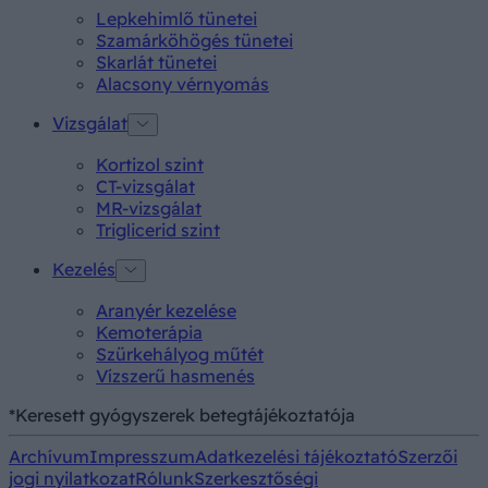
Lepkehimlő tünetei
Szamárköhögés tünetei
Skarlát tünetei
Alacsony vérnyomás
Vizsgálat
Kortizol szint
CT-vizsgálat
MR-vizsgálat
Triglicerid szint
Kezelés
Aranyér kezelése
Kemoterápia
Szürkehályog műtét
Vízszerű hasmenés
*Keresett gyógyszerek betegtájékoztatója
Archívum
Impresszum
Adatkezelési tájékoztató
Szerzői
jogi nyilatkozat
Rólunk
Szerkesztőségi