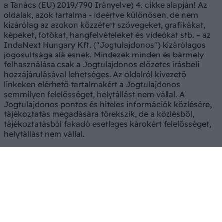
a Tanács (EU) 2019/790 Irányelve) 4. cikke alapján! Az
oldalak, azok tartalma - ideértve különösen, de nem
kizárólag az azokon közzétett szövegeket, grafikákat,
képeket, fotókat, hangfelvételeket és videókat stb. – az
IndaNext Hungary Kft. ("Jogtulajdonos") kizárólagos
jogosultsága alá esnek. Mindezek minden és bármely
felhasználása csak a Jogtulajdonos előzetes írásbeli
hozzájárulásával lehetséges. Az oldalról kivezető
linkeken elérhető tartalmakért a Jogtulajdonos
semmilyen felelősséget, helytállást nem vállal. A
Jogtulajdonos pontos és hiteles információk közlésére,
tájékoztatás megadására törekszik, de a közlésből,
tájékoztatásból fakadó esetleges károkért felelősséget,
helytállást nem vállal.