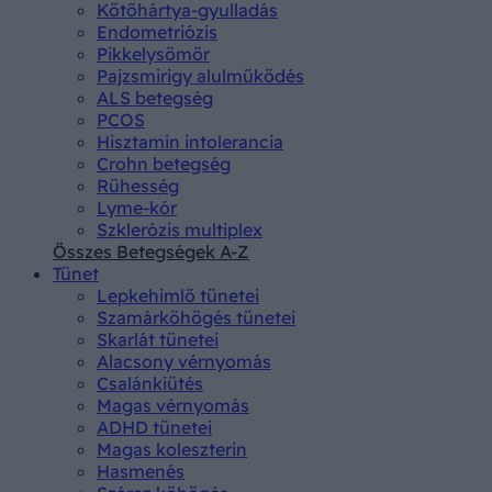
Kötőhártya-gyulladás
Endometriózis
Pikkelysömör
Pajzsmirigy alulműködés
ALS betegség
PCOS
Hisztamin intolerancia
Crohn betegség
Rühesség
Lyme-kór
Szklerózis multiplex
Összes Betegségek A-Z
Tünet
Lepkehimlő tünetei
Szamárköhögés tünetei
Skarlát tünetei
Alacsony vérnyomás
Csalánkiütés
Magas vérnyomás
ADHD tünetei
Magas koleszterin
Hasmenés