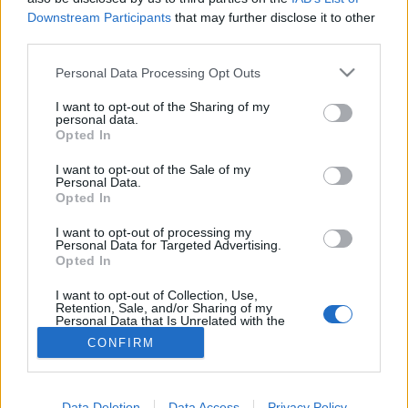
Downstream Participants
that may further disclose it to other
#allergia
#influenza
#cukorbetegség
third parties.
#orvosmeteorológia
#vérnyomás
#stroke
#rákbetegség
#pajzsmirigy
#reflux
#ekcéma
#herpesz
Please note that this website/app uses one or more Google
Personal Data Processing Opt Outs
Regisztráció
services and may gather and store information including but
not limited to your visit or usage behaviour. You may click to
I want to opt-out of the Sharing of my
personal data.
grant or deny consent to Google and its third-party tags to
Opted In
use your data for below specified purposes in below Google
consent section.
I want to opt-out of the Sale of my
Szívroham
Personal Data.
Opted In
Szívroham
I want to opt-out of processing my
Personal Data for Targeted Advertising.
Opted In
I want to opt-out of Collection, Use,
Retention, Sale, and/or Sharing of my
Personal Data that Is Unrelated with the
Purposes for which it was collected.
CONFIRM
Opted Out
Google consents
Data Deletion
Data Access
Privacy Policy