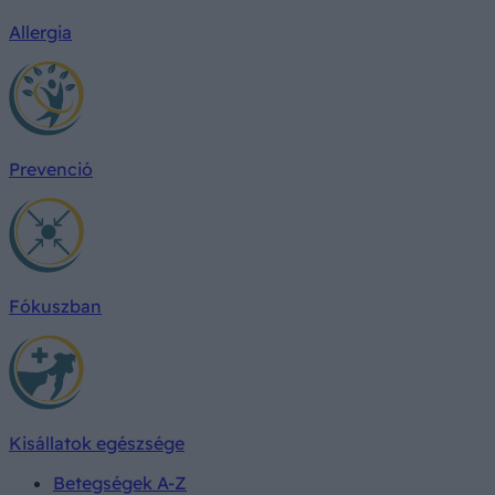
Allergia
Prevenció
Fókuszban
Kisállatok egészsége
Betegségek A-Z