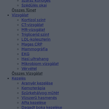
Száraz köhögés
Szédülés okai
Összes Tünet
Vizsgálat
Kortizol szint
CT-vizsgálat
MR-vizsgálat
Triglicerid szint
LDL-koleszterin
Magas CRP
Mammográfia
EKG
Hasi ultrahang
Mikrobiom vizsgálat
Vérvétel
Összes Vizsgálat
Kezelés
Aranyér kezelése
Kemoterápia
Szürkehályog műtét
Vízszerű hasmenés
Afta kezelése
Dagadt boka kezelése