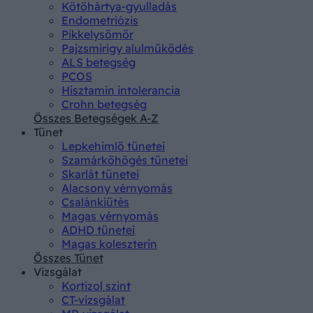
Kötőhártya-gyulladás
Endometriózis
Pikkelysömör
Pajzsmirigy alulműködés
ALS betegség
PCOS
Hisztamin intolerancia
Crohn betegség
Összes Betegségek A-Z
Tünet
Lepkehimlő tünetei
Szamárköhögés tünetei
Skarlát tünetei
Alacsony vérnyomás
Csalánkiütés
Magas vérnyomás
ADHD tünetei
Magas koleszterin
Összes Tünet
Vizsgálat
Kortizol szint
CT-vizsgálat