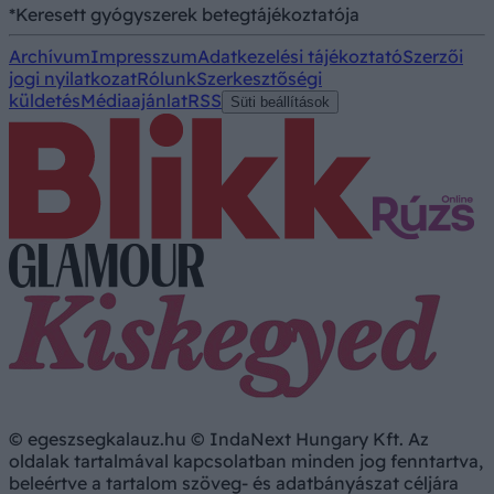
*Keresett gyógyszerek betegtájékoztatója
Archívum
Impresszum
Adatkezelési tájékoztató
Szerzői
jogi nyilatkozat
Rólunk
Szerkesztőségi
küldetés
Médiaajánlat
RSS
Süti beállítások
© egeszsegkalauz.hu © IndaNext Hungary Kft. Az
oldalak tartalmával kapcsolatban minden jog fenntartva,
beleértve a tartalom szöveg- és adatbányászat céljára