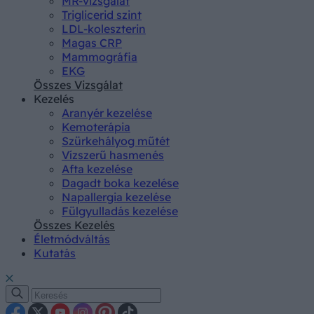
MR-vizsgálat
Triglicerid szint
LDL-koleszterin
Magas CRP
Mammográfia
EKG
Összes Vizsgálat
Kezelés
Aranyér kezelése
Kemoterápia
Szürkehályog műtét
Vízszerű hasmenés
Afta kezelése
Dagadt boka kezelése
Napallergia kezelése
Fülgyulladás kezelése
Összes Kezelés
Életmódváltás
Kutatás