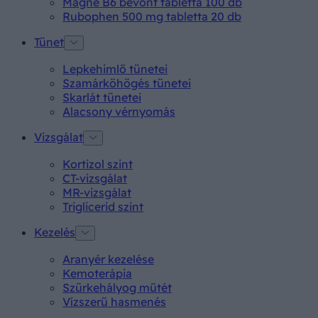
Magne B6 bevont tabletta 100 db
Rubophen 500 mg tabletta 20 db
Tünet
Lepkehimlő tünetei
Szamárköhögés tünetei
Skarlát tünetei
Alacsony vérnyomás
Vizsgálat
Kortizol szint
CT-vizsgálat
MR-vizsgálat
Triglicerid szint
Kezelés
Aranyér kezelése
Kemoterápia
Szürkehályog műtét
Vízszerű hasmenés