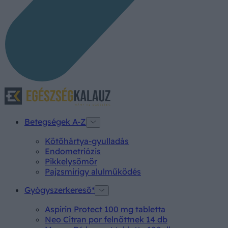
Betegségek A-Z
Kötőhártya-gyulladás
Endometriózis
Pikkelysömör
Pajzsmirigy alulműködés
Gyógyszerkereső*
Aspirin Protect 100 mg tabletta
Neo Citran por felnőttnek 14 db