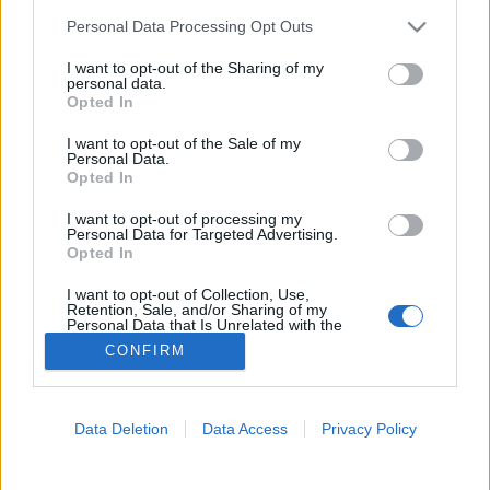
Please note that this website/app uses one or more Google
Personal Data Processing Opt Outs
Szívroham
services and may gather and store information including but
not limited to your visit or usage behaviour. You may click to
I want to opt-out of the Sharing of my
personal data.
grant or deny consent to Google and its third-party tags to
Opted In
use your data for below specified purposes in below Google
consent section.
I want to opt-out of the Sale of my
Personal Data.
Opted In
I want to opt-out of processing my
Personal Data for Targeted Advertising.
Opted In
I want to opt-out of Collection, Use,
Retention, Sale, and/or Sharing of my
Personal Data that Is Unrelated with the
Purposes for which it was collected.
CONFIRM
Opted Out
Google consents
Data Deletion
Data Access
Privacy Policy
I want to allow Google to enable storage
related to advertising like cookies on web or
device identifiers in apps.