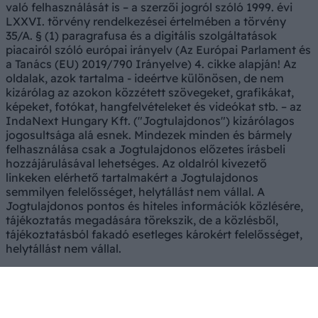
való felhasználását is – a szerzői jogról szóló 1999. évi
LXXVI. törvény rendelkezései értelmében a törvény
35/A. § (1) paragrafusa és a digitális szolgáltatások
piacairól szóló európai irányelv (Az Európai Parlament és
a Tanács (EU) 2019/790 Irányelve) 4. cikke alapján! Az
oldalak, azok tartalma - ideértve különösen, de nem
kizárólag az azokon közzétett szövegeket, grafikákat,
képeket, fotókat, hangfelvételeket és videókat stb. – az
IndaNext Hungary Kft. ("Jogtulajdonos") kizárólagos
jogosultsága alá esnek. Mindezek minden és bármely
felhasználása csak a Jogtulajdonos előzetes írásbeli
hozzájárulásával lehetséges. Az oldalról kivezető
linkeken elérhető tartalmakért a Jogtulajdonos
semmilyen felelősséget, helytállást nem vállal. A
Jogtulajdonos pontos és hiteles információk közlésére,
tájékoztatás megadására törekszik, de a közlésből,
tájékoztatásból fakadó esetleges károkért felelősséget,
helytállást nem vállal.