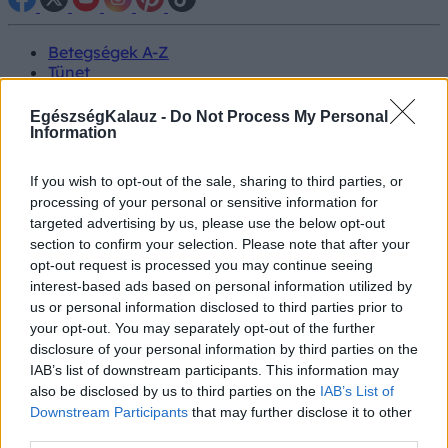
Betegségek A-Z
Tünet
Vizsgálat
Kezelés
EgészségKalauz -
Do Not Process My Personal
Életmódváltás
Information
Kutatás
Prevenció
If you wish to opt-out of the sale, sharing to third parties, or
Hírek
processing of your personal or sensitive information for
Videók
targeted advertising by us, please use the below opt-out
Kisállatok egészsége
section to confirm your selection. Please note that after your
opt-out request is processed you may continue seeing
#allergia
#influenza
#cukorbetegség
interest-based ads based on personal information utilized by
#orvosmeteorológia
#vérnyomás
#stroke
#rákbetegség
us or personal information disclosed to third parties prior to
#pajzsmirigy
#reflux
#ekcéma
#herpesz
your opt-out. You may separately opt-out of the further
Regisztráció
disclosure of your personal information by third parties on the
IAB’s list of downstream participants. This information may
also be disclosed by us to third parties on the
IAB’s List of
Downstream Participants
that may further disclose it to other
third parties.
Szívroham