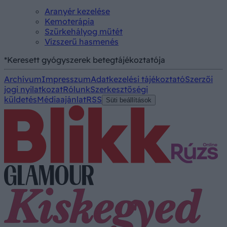
Aranyér kezelése
Kemoterápia
Szürkehályog műtét
Vízszerű hasmenés
*Keresett gyógyszerek betegtájékoztatója
Archívum
Impresszum
Adatkezelési tájékoztató
Szerzői
jogi nyilatkozat
Rólunk
Szerkesztőségi
küldetés
Médiaajánlat
RSS
Süti beállítások