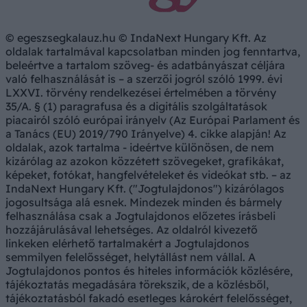
© egeszsegkalauz.hu © IndaNext Hungary Kft. Az
oldalak tartalmával kapcsolatban minden jog fenntartva,
beleértve a tartalom szöveg- és adatbányászat céljára
való felhasználását is – a szerzői jogról szóló 1999. évi
LXXVI. törvény rendelkezései értelmében a törvény
35/A. § (1) paragrafusa és a digitális szolgáltatások
piacairól szóló európai irányelv (Az Európai Parlament és
a Tanács (EU) 2019/790 Irányelve) 4. cikke alapján! Az
oldalak, azok tartalma - ideértve különösen, de nem
kizárólag az azokon közzétett szövegeket, grafikákat,
képeket, fotókat, hangfelvételeket és videókat stb. – az
IndaNext Hungary Kft. ("Jogtulajdonos") kizárólagos
jogosultsága alá esnek. Mindezek minden és bármely
felhasználása csak a Jogtulajdonos előzetes írásbeli
hozzájárulásával lehetséges. Az oldalról kivezető
linkeken elérhető tartalmakért a Jogtulajdonos
semmilyen felelősséget, helytállást nem vállal. A
Jogtulajdonos pontos és hiteles információk közlésére,
tájékoztatás megadására törekszik, de a közlésből,
tájékoztatásból fakadó esetleges károkért felelősséget,