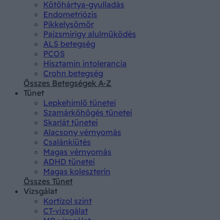
Kötőhártya-gyulladás
Endometriózis
Pikkelysömör
Pajzsmirigy alulműködés
ALS betegség
PCOS
Hisztamin intolerancia
Crohn betegség
Összes Betegségek A-Z
Tünet
Lepkehimlő tünetei
Szamárköhögés tünetei
Skarlát tünetei
Alacsony vérnyomás
Csalánkiütés
Magas vérnyomás
ADHD tünetei
Magas koleszterin
Összes Tünet
Vizsgálat
Kortizol szint
CT-vizsgálat