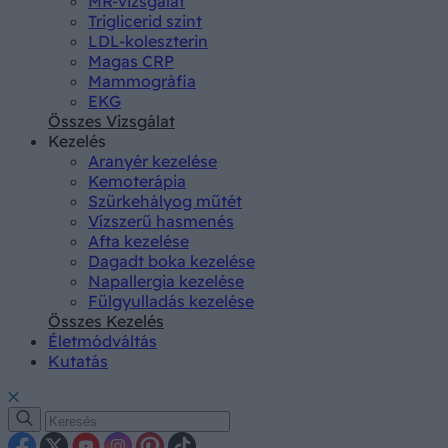
MR-vizsgálat
Triglicerid szint
LDL-koleszterin
Magas CRP
Mammográfia
EKG
Összes Vizsgálat
Kezelés
Aranyér kezelése
Kemoterápia
Szürkehályog műtét
Vízszerű hasmenés
Afta kezelése
Dagadt boka kezelése
Napallergia kezelése
Fülgyulladás kezelése
Összes Kezelés
Életmódváltás
Kutatás