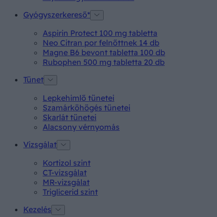
Gyógyszerkereső*
Aspirin Protect 100 mg tabletta
Neo Citran por felnőttnek 14 db
Magne B6 bevont tabletta 100 db
Rubophen 500 mg tabletta 20 db
Tünet
Lepkehimlő tünetei
Szamárköhögés tünetei
Skarlát tünetei
Alacsony vérnyomás
Vizsgálat
Kortizol szint
CT-vizsgálat
MR-vizsgálat
Triglicerid szint
Kezelés