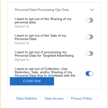
third parties.
Úszás
Please note that this website/app uses one or more Google
Personal Data Processing Opt Outs
services and may gather and store information including but
not limited to your visit or usage behaviour. You may click to
I want to opt-out of the Sharing of my
personal data.
grant or deny consent to Google and its third-party tags to
Opted In
use your data for below specified purposes in below Google
consent section.
I want to opt-out of the Sale of my
Personal Data.
Opted In
I want to opt-out of processing my
Personal Data for Targeted Advertising.
Opted In
I want to opt-out of Collection, Use,
Retention, Sale, and/or Sharing of my
Personal Data that Is Unrelated with the
Purposes for which it was collected.
CONFIRM
Opted Out
Google consents
Data Deletion
Data Access
Privacy Policy
I want to allow Google to enable storage
related to advertising like cookies on web or