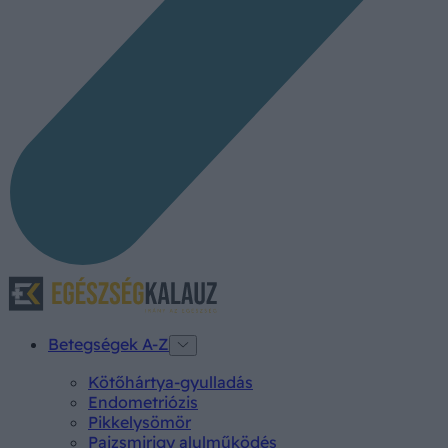
Betegségek A-Z
Kötőhártya-gyulladás
Endometriózis
Pikkelysömör
Pajzsmirigy alulműködés