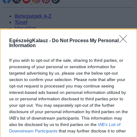
Betegségek A-Z
Tünet
Vizsgálat
Kezelés
Életmódváltás
EgészségKalauz -
Do Not Process My Personal
Information
Kutatás
Prevenció
Hírek
If you wish to opt-out of the sale, sharing to third parties, or
Videók
processing of your personal or sensitive information for
Kisállatok egészsége
targeted advertising by us, please use the below opt-out
section to confirm your selection. Please note that after your
#allergia
#influenza
#cukorbetegség
opt-out request is processed you may continue seeing
#orvosmeteorológia
#vérnyomás
#stroke
#rákbetegség
interest-based ads based on personal information utilized by
#pajzsmirigy
#reflux
#ekcéma
#herpesz
us or personal information disclosed to third parties prior to
Regisztráció
your opt-out. You may separately opt-out of the further
disclosure of your personal information by third parties on the
IAB’s list of downstream participants. This information may
also be disclosed by us to third parties on the
IAB’s List of
Downstream Participants
that may further disclose it to other
Úszás