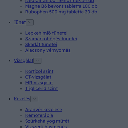
Neo Citran por felnőttnek 14 db
Magne B6 bevont tabletta 100 db
Rubophen 500 mg tabletta 20 db
Tünet
Lepkehimlő tünetei
Szamárköhögés tünetei
Skarlát tünetei
Alacsony vérnyomás
Vizsgálat
Kortizol szint
CT-vizsgálat
MR-vizsgálat
Triglicerid szint
Kezelés
Aranyér kezelése
Kemoterápia
Szürkehályog műtét
Vízszerű hasmenés