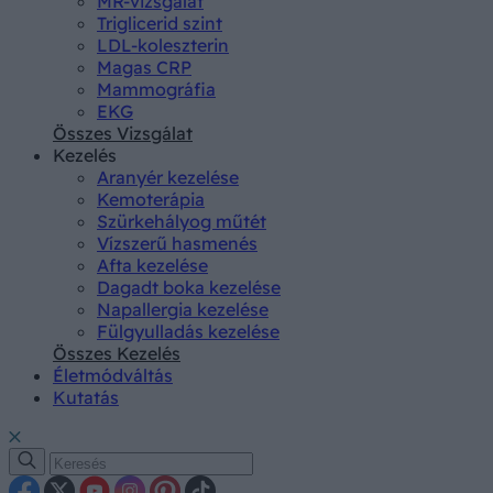
MR-vizsgálat
Triglicerid szint
LDL-koleszterin
Magas CRP
Mammográfia
EKG
Összes Vizsgálat
Kezelés
Aranyér kezelése
Kemoterápia
Szürkehályog műtét
Vízszerű hasmenés
Afta kezelése
Dagadt boka kezelése
Napallergia kezelése
Fülgyulladás kezelése
Összes Kezelés
Életmódváltás
Kutatás