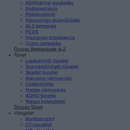
Kötőhártya-gyulladás
Endometriózis
Pikkelysömör
Pajzsmirigy alulműködés
ALS betegség
PCOS
Hisztamin intolerancia
Crohn betegség
Összes Betegségek A-Z
Tünet
Lepkehimlő tünetei
Szamárköhögés tünetei
Skarlát tünetei
Alacsony vérnyomás
Csalánkiütés
Magas vérnyomás
ADHD tünetei
Magas koleszterin
Összes Tünet
Vizsgálat
Kortizol szint
CT-vizsgálat