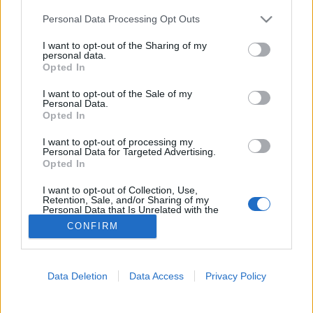
Please note that this website/app uses one or more Google
Personal Data Processing Opt Outs
Vashiány
services and may gather and store information including but
not limited to your visit or usage behaviour. You may click to
I want to opt-out of the Sharing of my
personal data.
grant or deny consent to Google and its third-party tags to
Opted In
use your data for below specified purposes in below Google
consent section.
I want to opt-out of the Sale of my
Personal Data.
Opted In
I want to opt-out of processing my
Personal Data for Targeted Advertising.
Opted In
I want to opt-out of Collection, Use,
Retention, Sale, and/or Sharing of my
Personal Data that Is Unrelated with the
Purposes for which it was collected.
CONFIRM
Opted Out
Google consents
Data Deletion
Data Access
Privacy Policy
I want to allow Google to enable storage
related to advertising like cookies on web or