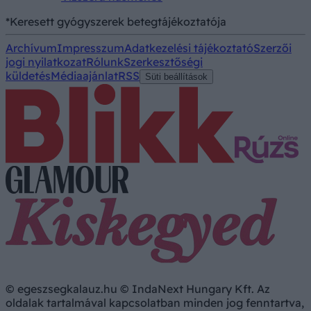
*Keresett gyógyszerek betegtájékoztatója
Archívum
Impresszum
Adatkezelési tájékoztató
Szerzői
jogi nyilatkozat
Rólunk
Szerkesztőségi
küldetés
Médiaajánlat
RSS
Süti beállítások
© egeszsegkalauz.hu © IndaNext Hungary Kft. Az
oldalak tartalmával kapcsolatban minden jog fenntartva,