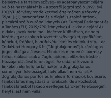
beleértve a tartalom szöveg- és adatbányászat céljára
való felhasználását is – a szerzői jogról szóló 1999. évi
LXXVI. törvény rendelkezései értelmében a törvény
35/A. § (1) paragrafusa és a digitális szolgáltatások
piacairól szóló európai irányelv (Az Európai Parlament és
a Tanács (EU) 2019/790 Irányelve) 4. cikke alapján! Az
oldalak, azok tartalma - ideértve különösen, de nem
kizárólag az azokon közzétett szövegeket, grafikákat,
képeket, fotókat, hangfelvételeket és videókat stb. – az
IndaNext Hungary Kft. ("Jogtulajdonos") kizárólagos
jogosultsága alá esnek. Mindezek minden és bármely
felhasználása csak a Jogtulajdonos előzetes írásbeli
hozzájárulásával lehetséges. Az oldalról kivezető
linkeken elérhető tartalmakért a Jogtulajdonos
semmilyen felelősséget, helytállást nem vállal. A
Jogtulajdonos pontos és hiteles információk közlésére,
tájékoztatás megadására törekszik, de a közlésből,
tájékoztatásból fakadó esetleges károkért felelősséget,
helytállást nem vállal.