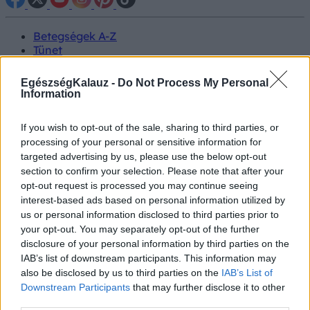
Betegségek A-Z
Tünet
Vizsgálat
Kezelés
EgészségKalauz -
Do Not Process My Personal
Életmódváltás
Information
Kutatás
Prevenció
If you wish to opt-out of the sale, sharing to third parties, or
Hírek
processing of your personal or sensitive information for
Videók
targeted advertising by us, please use the below opt-out
Kisállatok egészsége
section to confirm your selection. Please note that after your
opt-out request is processed you may continue seeing
#allergia
#influenza
#cukorbetegség
interest-based ads based on personal information utilized by
#orvosmeteorológia
#vérnyomás
#stroke
#rákbetegség
us or personal information disclosed to third parties prior to
#pajzsmirigy
#reflux
#ekcéma
#herpesz
your opt-out. You may separately opt-out of the further
Regisztráció
disclosure of your personal information by third parties on the
IAB’s list of downstream participants. This information may
also be disclosed by us to third parties on the
IAB’s List of
Downstream Participants
that may further disclose it to other
third parties.
Vashiány