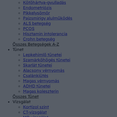
Kötőhártya-gyulladás
Endometriózis
Pikkelysömör
Pajzsmirigy alulműködés
ALS betegség
PCOS
Hisztamin intolerancia
Crohn betegség
Összes Betegségek A-Z
Tünet
Lepkehimlő tünetei
Szamárköhögés tünetei
Skarlát tünetei
Alacsony vérnyomás
Csalánkiütés
Magas vérnyomás
ADHD tünetei
Magas koleszterin
Összes Tünet
Vizsgálat
Kortizol szint
CT-vizsgálat