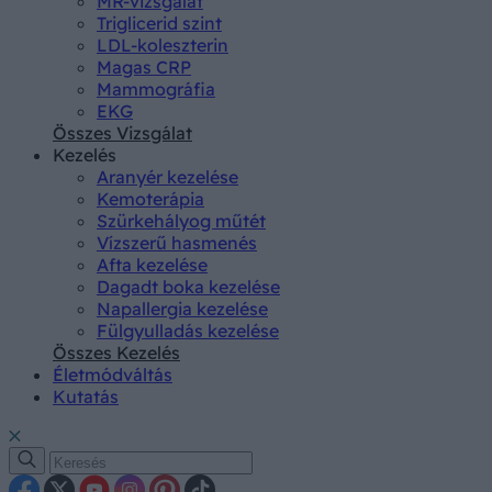
MR-vizsgálat
Triglicerid szint
LDL-koleszterin
Magas CRP
Mammográfia
EKG
Összes Vizsgálat
Kezelés
Aranyér kezelése
Kemoterápia
Szürkehályog műtét
Vízszerű hasmenés
Afta kezelése
Dagadt boka kezelése
Napallergia kezelése
Fülgyulladás kezelése
Összes Kezelés
Életmódváltás
Kutatás