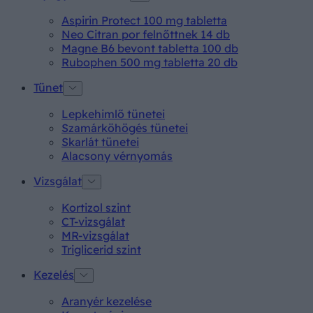
Aspirin Protect 100 mg tabletta
Neo Citran por felnőttnek 14 db
Magne B6 bevont tabletta 100 db
Rubophen 500 mg tabletta 20 db
Tünet
Lepkehimlő tünetei
Szamárköhögés tünetei
Skarlát tünetei
Alacsony vérnyomás
Vizsgálat
Kortizol szint
CT-vizsgálat
MR-vizsgálat
Triglicerid szint
Kezelés
Aranyér kezelése