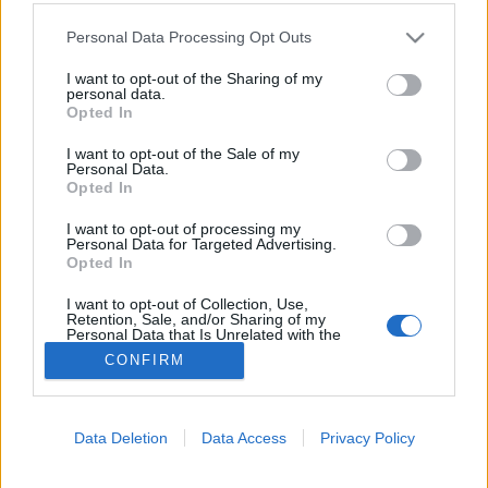
Please note that this website/app uses one or more Google
Vashiány
Personal Data Processing Opt Outs
services and may gather and store information including but
not limited to your visit or usage behaviour. You may click to
I want to opt-out of the Sharing of my
personal data.
grant or deny consent to Google and its third-party tags to
Opted In
use your data for below specified purposes in below Google
consent section.
I want to opt-out of the Sale of my
Personal Data.
Opted In
I want to opt-out of processing my
Personal Data for Targeted Advertising.
Opted In
I want to opt-out of Collection, Use,
Retention, Sale, and/or Sharing of my
Personal Data that Is Unrelated with the
Purposes for which it was collected.
CONFIRM
Opted Out
Google consents
Data Deletion
Data Access
Privacy Policy
I want to allow Google to enable storage
related to advertising like cookies on web or