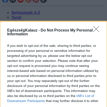
Betegségek A-Z
Tünet
Vizsgálat
Kezelés
EgészségKalauz -
Do Not Process My Personal
Életmódváltás
Information
Kutatás
Prevenció
Hírek
If you wish to opt-out of the sale, sharing to third parties, or
Videók
processing of your personal or sensitive information for
Kisállatok egészsége
targeted advertising by us, please use the below opt-out
section to confirm your selection. Please note that after your
opt-out request is processed you may continue seeing
#allergia
#influenza
#cukorbetegség
#orvosmeteorológia
#vérnyomás
#stroke
#rákbetegség
interest-based ads based on personal information utilized by
#pajzsmirigy
#reflux
#ekcéma
#herpesz
us or personal information disclosed to third parties prior to
Regisztráció
your opt-out. You may separately opt-out of the further
disclosure of your personal information by third parties on the
IAB’s list of downstream participants. This information may
also be disclosed by us to third parties on the
IAB’s List of
Downstream Participants
that may further disclose it to other
Vashiány
third parties.