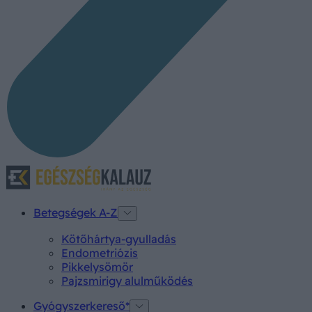
Betegségek A-Z
Kötőhártya-gyulladás
Endometriózis
Pikkelysömör
Pajzsmirigy alulműködés
Gyógyszerkereső*