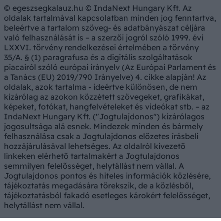
© egeszsegkalauz.hu © IndaNext Hungary Kft. Az
oldalak tartalmával kapcsolatban minden jog fenntartva,
beleértve a tartalom szöveg- és adatbányászat céljára
való felhasználását is – a szerzői jogról szóló 1999. évi
LXXVI. törvény rendelkezései értelmében a törvény
35/A. § (1) paragrafusa és a digitális szolgáltatások
piacairól szóló európai irányelv (Az Európai Parlament és
a Tanács (EU) 2019/790 Irányelve) 4. cikke alapján! Az
oldalak, azok tartalma - ideértve különösen, de nem
kizárólag az azokon közzétett szövegeket, grafikákat,
képeket, fotókat, hangfelvételeket és videókat stb. – az
IndaNext Hungary Kft. ("Jogtulajdonos") kizárólagos
jogosultsága alá esnek. Mindezek minden és bármely
felhasználása csak a Jogtulajdonos előzetes írásbeli
hozzájárulásával lehetséges. Az oldalról kivezető
linkeken elérhető tartalmakért a Jogtulajdonos
semmilyen felelősséget, helytállást nem vállal. A
Jogtulajdonos pontos és hiteles információk közlésére,
tájékoztatás megadására törekszik, de a közlésből,
tájékoztatásból fakadó esetleges károkért felelősséget,
helytállást nem vállal.