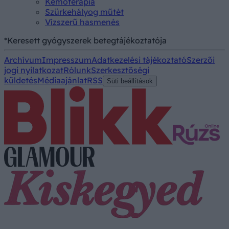
Kemoterápia
Szürkehályog műtét
Vízszerű hasmenés
*Keresett gyógyszerek betegtájékoztatója
Archívum
Impresszum
Adatkezelési tájékoztató
Szerzői
jogi nyilatkozat
Rólunk
Szerkesztőségi
küldetés
Médiaajánlat
RSS
Süti beállítások