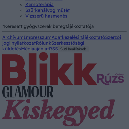
Kemoterápia
Szürkehályog műtét
Vízszerű hasmenés
*Keresett gyógyszerek betegtájékoztatója
Archívum
Impresszum
Adatkezelési tájékoztató
Szerzői
jogi nyilatkozat
Rólunk
Szerkesztőségi
küldetés
Médiaajánlat
RSS
Süti beállítások