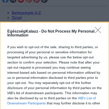
Betegségek A-Z
Tünet
Vizsgálat
Kezelés
EgészségKalauz -
Do Not Process My Personal
Életmódváltás
Information
Kutatás
Prevenció
Hírek
If you wish to opt-out of the sale, sharing to third parties, or
Videók
processing of your personal or sensitive information for
Kisállatok egészsége
targeted advertising by us, please use the below opt-out
section to confirm your selection. Please note that after your
#allergia
#influenza
#cukorbetegség
opt-out request is processed you may continue seeing
#orvosmeteorológia
#vérnyomás
#stroke
#rákbetegség
interest-based ads based on personal information utilized by
#pajzsmirigy
#reflux
#ekcéma
#herpesz
us or personal information disclosed to third parties prior to
Regisztráció
your opt-out. You may separately opt-out of the further
disclosure of your personal information by third parties on the
IAB’s list of downstream participants. This information may
also be disclosed by us to third parties on the
IAB’s List of
Downstream Participants
that may further disclose it to other
Végbélfájdalom
third parties.