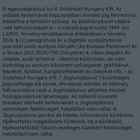
© egeszsegkalauz.hu © IndaNext Hungary Kft. Az
oldalak tartalmával kapcsolatban minden jog fenntartva,
beleértve a tartalom szöveg- és adatbányászat céljára
való felhasználását is – a szerzői jogról szóló 1999. évi
LXXVI. törvény rendelkezései értelmében a törvény
35/A. § (1) paragrafusa és a digitális szolgáltatások
piacairól szóló európai irányelv (Az Európai Parlament és
a Tanács (EU) 2019/790 Irányelve) 4. cikke alapján! Az
oldalak, azok tartalma - ideértve különösen, de nem
kizárólag az azokon közzétett szövegeket, grafikákat,
képeket, fotókat, hangfelvételeket és videókat stb. – az
IndaNext Hungary Kft. ("Jogtulajdonos") kizárólagos
jogosultsága alá esnek. Mindezek minden és bármely
felhasználása csak a Jogtulajdonos előzetes írásbeli
hozzájárulásával lehetséges. Az oldalról kivezető
linkeken elérhető tartalmakért a Jogtulajdonos
semmilyen felelősséget, helytállást nem vállal. A
Jogtulajdonos pontos és hiteles információk közlésére,
tájékoztatás megadására törekszik, de a közlésből,
tájékoztatásból fakadó esetleges károkért felelősséget,
helytállást nem vállal.