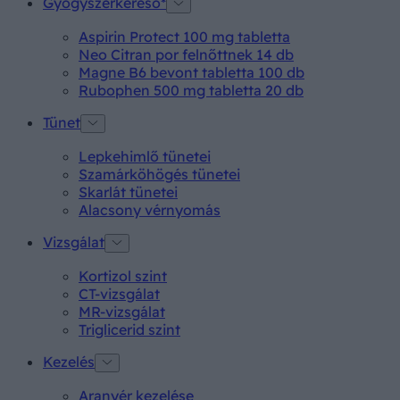
Gyógyszerkereső*
Aspirin Protect 100 mg tabletta
Neo Citran por felnőttnek 14 db
Magne B6 bevont tabletta 100 db
Rubophen 500 mg tabletta 20 db
Tünet
Lepkehimlő tünetei
Szamárköhögés tünetei
Skarlát tünetei
Alacsony vérnyomás
Vizsgálat
Kortizol szint
CT-vizsgálat
MR-vizsgálat
Triglicerid szint
Kezelés
Aranyér kezelése