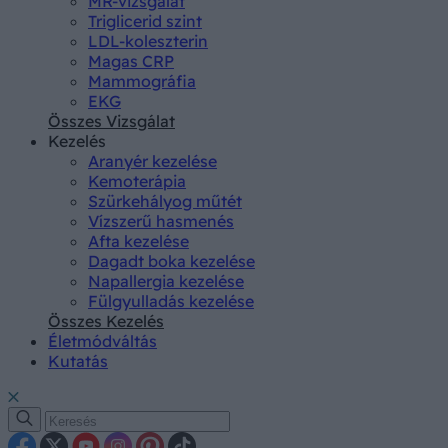
MR-vizsgálat
Triglicerid szint
LDL-koleszterin
Magas CRP
Mammográfia
EKG
Összes Vizsgálat
Kezelés
Aranyér kezelése
Kemoterápia
Szürkehályog műtét
Vízszerű hasmenés
Afta kezelése
Dagadt boka kezelése
Napallergia kezelése
Fülgyulladás kezelése
Összes Kezelés
Életmódváltás
Kutatás