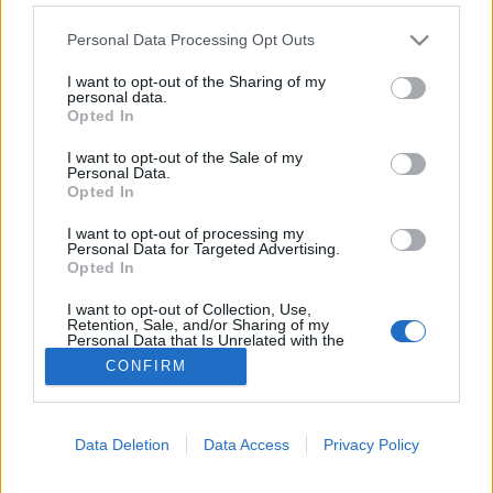
Please note that this website/app uses one or more Google
Végbélfájdalom
Personal Data Processing Opt Outs
services and may gather and store information including but
not limited to your visit or usage behaviour. You may click to
I want to opt-out of the Sharing of my
personal data.
grant or deny consent to Google and its third-party tags to
Opted In
use your data for below specified purposes in below Google
consent section.
I want to opt-out of the Sale of my
Personal Data.
Opted In
I want to opt-out of processing my
Personal Data for Targeted Advertising.
Opted In
I want to opt-out of Collection, Use,
Retention, Sale, and/or Sharing of my
Personal Data that Is Unrelated with the
Purposes for which it was collected.
CONFIRM
Opted Out
Google consents
Data Deletion
Data Access
Privacy Policy
I want to allow Google to enable storage
related to advertising like cookies on web or