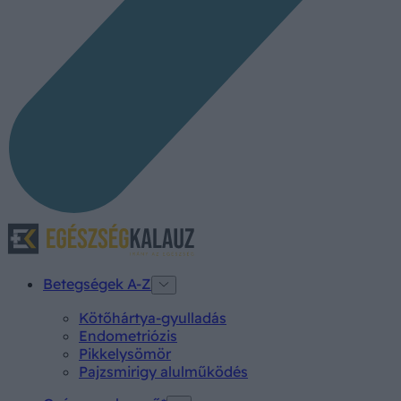
Betegségek A-Z
Kötőhártya-gyulladás
Endometriózis
Pikkelysömör
Pajzsmirigy alulműködés