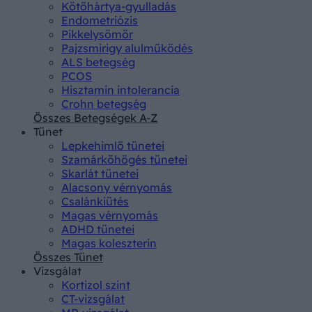
Kötőhártya-gyulladás
Endometriózis
Pikkelysömör
Pajzsmirigy alulműködés
ALS betegség
PCOS
Hisztamin intolerancia
Crohn betegség
Összes Betegségek A-Z
Tünet
Lepkehimlő tünetei
Szamárköhögés tünetei
Skarlát tünetei
Alacsony vérnyomás
Csalánkiütés
Magas vérnyomás
ADHD tünetei
Magas koleszterin
Összes Tünet
Vizsgálat
Kortizol szint
CT-vizsgálat