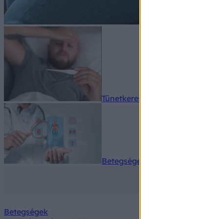
Tünetkereső
Betegségek A-Z
Betegségek