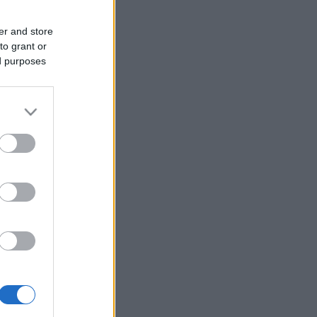
er and store
to grant or
ed purposes