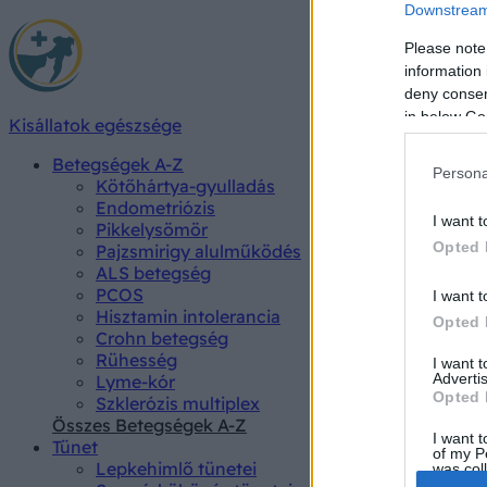
Downstream 
Please note
information 
deny consent
in below Go
Kisállatok egészsége
Betegségek A-Z
Persona
Kötőhártya-gyulladás
Endometriózis
I want t
Pikkelysömör
Opted 
Pajzsmirigy alulműködés
ALS betegség
PCOS
I want t
Hisztamin intolerancia
Opted 
Crohn betegség
Rühesség
I want 
Advertis
Lyme-kór
Opted 
Szklerózis multiplex
Összes Betegségek A-Z
I want t
Tünet
of my P
Lepkehimlő tünetei
was col