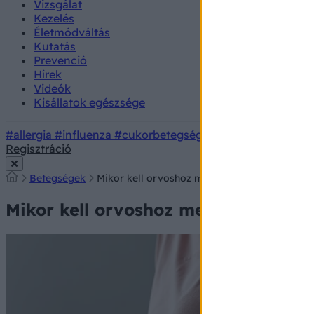
Vizsgálat
Kezelés
Életmódváltás
Kutatás
Prevenció
Hírek
Videók
Kisállatok egészsége
#allergia
#influenza
#cukorbetegség
#orvosmeteorológi
Regisztráció
Betegségek
Mikor kell orvoshoz menni aranyérrel? 5 jel,
Mikor kell orvoshoz menni aranyérre