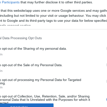
Participants
that may further disclose it to other third parties.
 that this website/app uses one or more Google services and may gath
including but not limited to your visit or usage behaviour. You may click 
 to Google and its third-party tags to use your data for below specifi
ogle consent section.
l Data Processing Opt Outs
o opt-out of the Sharing of my personal data.
In
o opt-out of the Sale of my Personal Data.
In
to opt-out of processing my Personal Data for Targeted
ing.
In
o opt-out of Collection, Use, Retention, Sale, and/or Sharing
ersonal Data that Is Unrelated with the Purposes for which it
lected.