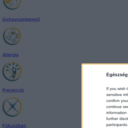
Gyógyszerkereső
Allergia
Egészség
If you wish 
Prevenció
sensitive in
confirm you
continue se
information 
further disc
participants
Fókuszban