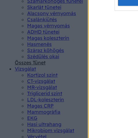
Opted 
Szamárköhögés tünetei
Skarlát tünetei
Alacsony vérnyomás
Google 
Csalánkiütés
Magas vérnyomás
I want t
ADHD tünetei
web or d
Magas koleszterin
Hasmenés
I want t
Száraz köhögés
purpose
Szédülés okai
Összes Tünet
I want 
Vizsgálat
Kortizol szint
I want t
CT-vizsgálat
web or d
MR-vizsgálat
Triglicerid szint
LDL-koleszterin
I want t
Magas CRP
or app.
Mammográfia
EKG
I want t
Hasi ultrahang
Mikrobiom vizsgálat
I want t
Vérvétel