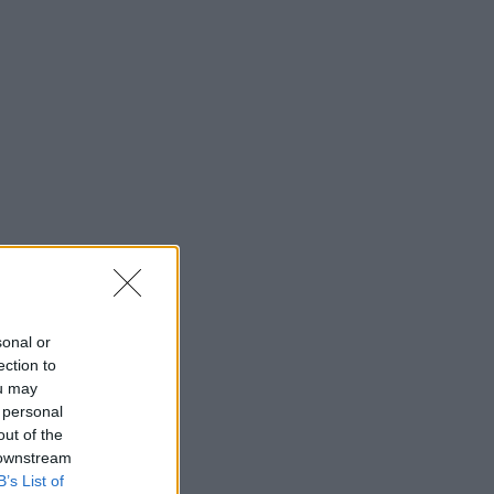
sonal or
ection to
ou may
 personal
out of the
 downstream
B’s List of