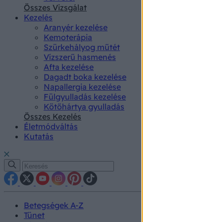
authenti
Összes Vizsgálat
Kezelés
Aranyér kezelése
Kemoterápia
Szürkehályog műtét
Vízszerű hasmenés
Afta kezelése
Dagadt boka kezelése
Napallergia kezelése
Fülgyulladás kezelése
Kötőhártya gyulladás
Összes Kezelés
Életmódváltás
Kutatás
Betegségek A-Z
Tünet