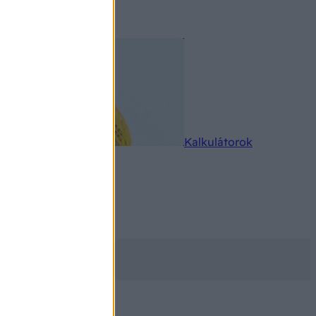
rkereső
Kalkulátorok