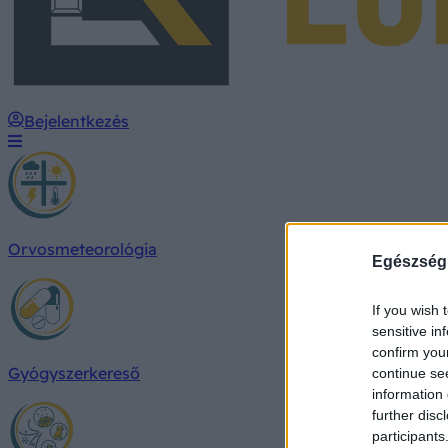
Bejelentkezés
Orvosmeteorológia
Egészség
If you wish 
sensitive in
confirm you
Gyógyszerkereső
continue se
information 
further disc
participants