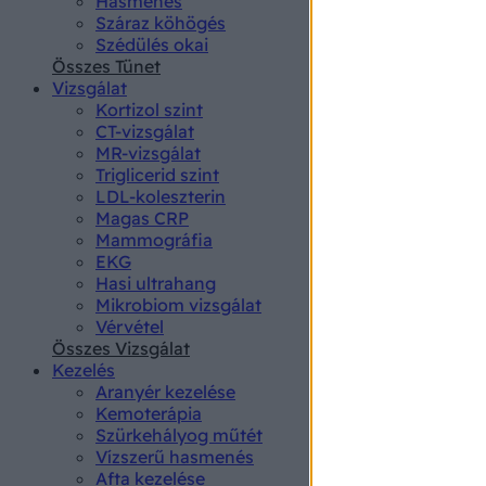
Hasmenés
authenti
Száraz köhögés
Szédülés okai
Összes Tünet
Vizsgálat
Kortizol szint
CT-vizsgálat
MR-vizsgálat
Triglicerid szint
LDL-koleszterin
Magas CRP
Mammográfia
EKG
Hasi ultrahang
Mikrobiom vizsgálat
Vérvétel
Összes Vizsgálat
Kezelés
Aranyér kezelése
Kemoterápia
Szürkehályog műtét
Vízszerű hasmenés
Afta kezelése