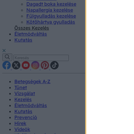
Dagadt boka kezelése
Napallergia kezelése
Fülgyulladás kezelése
Kötőhártya gyulladás
Összes Kezelés
Életmódváltás
Kutatás
Betegségek A-Z
Tünet
Vizsgálat
Kezelés
Életmódváltás
Kutatás
Prevenció
Hírek
Videók