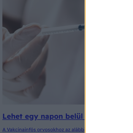
Lehet egy napon belül vért adni és b
A Vakcinainfós orvosokhoz az alábbi kérdés érkezett.