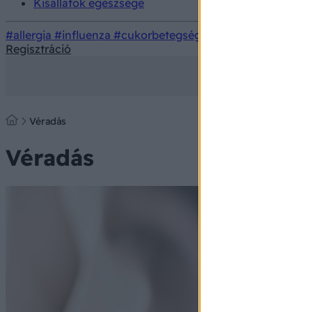
Kisállatok egészsége
#allergia
#influenza
#cukorbetegség
#orvosmeteorológi
Regisztráció
Véradás
Véradás