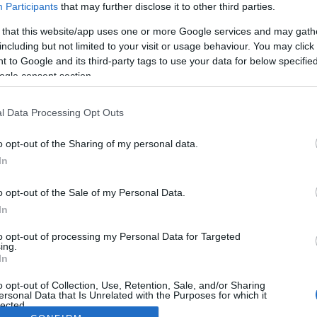
Participants
that may further disclose it to other third parties.
 that this website/app uses one or more Google services and may gath
including but not limited to your visit or usage behaviour. You may click 
 to Google and its third-party tags to use your data for below specifi
ogle consent section.
l Data Processing Opt Outs
o opt-out of the Sharing of my personal data.
In
o opt-out of the Sale of my Personal Data.
In
to opt-out of processing my Personal Data for Targeted
ing.
In
o opt-out of Collection, Use, Retention, Sale, and/or Sharing
ersonal Data that Is Unrelated with the Purposes for which it
lected.