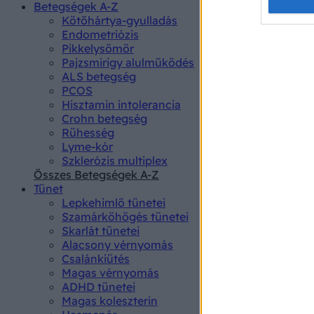
Opted 
Betegségek A-Z
Kötőhártya-gyulladás
Endometriózis
Google 
Pikkelysömör
Pajzsmirigy alulműködés
I want t
ALS betegség
web or d
PCOS
Hisztamin intolerancia
I want t
Crohn betegség
purpose
Rühesség
Lyme-kór
I want 
Szklerózis multiplex
Összes Betegségek A-Z
I want t
Tünet
web or d
Lepkehimlő tünetei
Szamárköhögés tünetei
I want t
Skarlát tünetei
or app.
Alacsony vérnyomás
Csalánkiütés
I want t
Magas vérnyomás
ADHD tünetei
Magas koleszterin
I want t