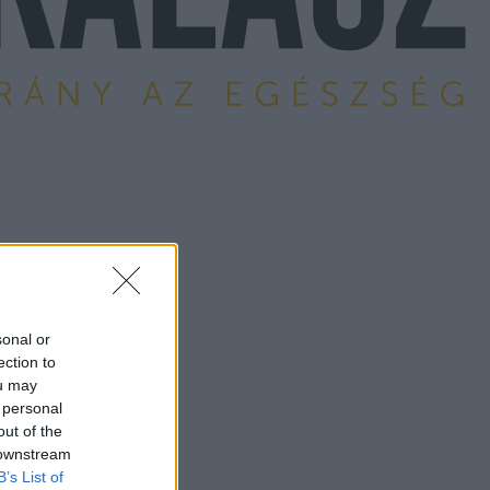
sonal or
ection to
ou may
 personal
out of the
 downstream
B’s List of