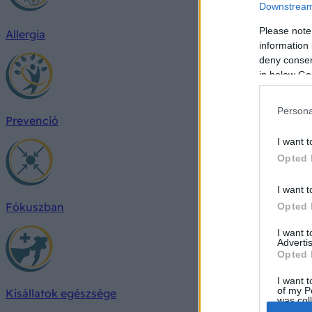
Downstream 
Please note
Allergia
information 
deny consent
in below Go
Persona
Prevenció
I want t
Opted 
I want t
Fókuszban
Opted 
I want 
Advertis
Opted 
I want t
of my P
Kisállatok egészsége
was col