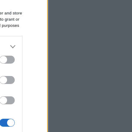
er and store
to grant or
ed purposes