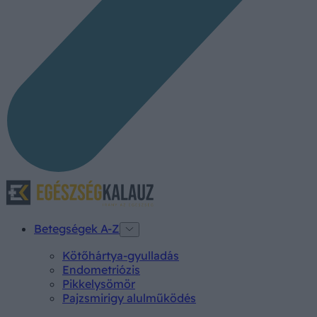
Betegségek A-Z
Kötőhártya-gyulladás
Endometriózis
Pikkelysömör
Pajzsmirigy alulműködés