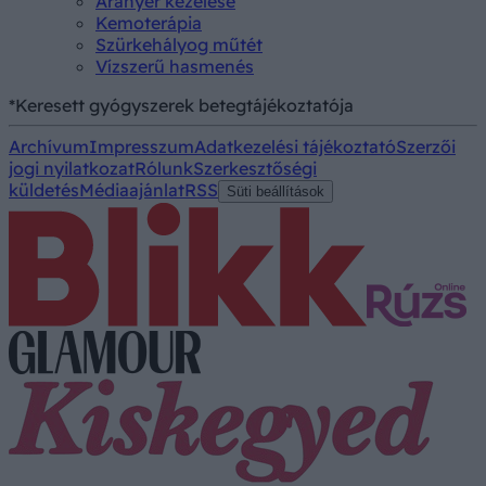
Aranyér kezelése
Kemoterápia
Szürkehályog műtét
Vízszerű hasmenés
*Keresett gyógyszerek betegtájékoztatója
Archívum
Impresszum
Adatkezelési tájékoztató
Szerzői
jogi nyilatkozat
Rólunk
Szerkesztőségi
küldetés
Médiaajánlat
RSS
Süti beállítások