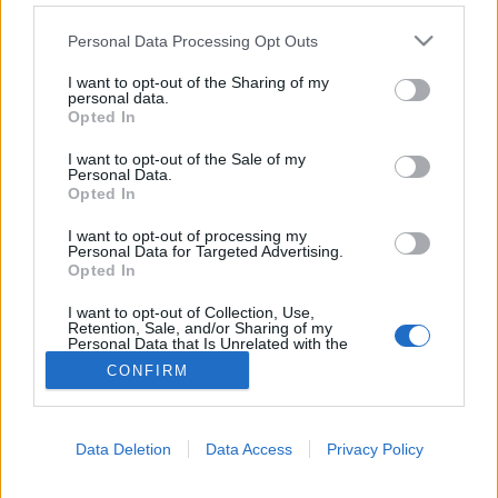
Please note that this website/app uses one or more Google
Viselkedés
Personal Data Processing Opt Outs
services and may gather and store information including but
not limited to your visit or usage behaviour. You may click to
I want to opt-out of the Sharing of my
personal data.
grant or deny consent to Google and its third-party tags to
Opted In
use your data for below specified purposes in below Google
consent section.
I want to opt-out of the Sale of my
Personal Data.
Opted In
I want to opt-out of processing my
Personal Data for Targeted Advertising.
Opted In
I want to opt-out of Collection, Use,
Retention, Sale, and/or Sharing of my
Personal Data that Is Unrelated with the
Purposes for which it was collected.
CONFIRM
Opted Out
Google consents
Data Deletion
Data Access
Privacy Policy
I want to allow Google to enable storage
related to advertising like cookies on web or