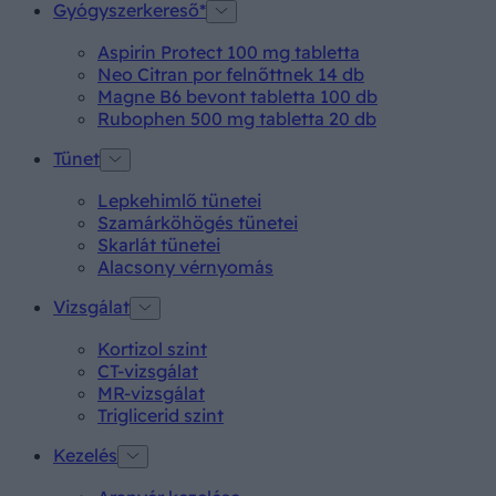
Gyógyszerkereső*
Aspirin Protect 100 mg tabletta
Neo Citran por felnőttnek 14 db
Magne B6 bevont tabletta 100 db
Rubophen 500 mg tabletta 20 db
Tünet
Lepkehimlő tünetei
Szamárköhögés tünetei
Skarlát tünetei
Alacsony vérnyomás
Vizsgálat
Kortizol szint
CT-vizsgálat
MR-vizsgálat
Triglicerid szint
Kezelés