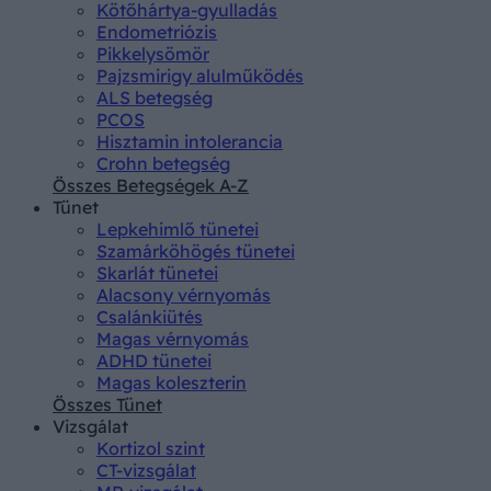
Kötőhártya-gyulladás
Endometriózis
Pikkelysömör
Pajzsmirigy alulműködés
ALS betegség
PCOS
Hisztamin intolerancia
Crohn betegség
Összes Betegségek A-Z
Tünet
Lepkehimlő tünetei
Szamárköhögés tünetei
Skarlát tünetei
Alacsony vérnyomás
Csalánkiütés
Magas vérnyomás
ADHD tünetei
Magas koleszterin
Összes Tünet
Vizsgálat
Kortizol szint
CT-vizsgálat