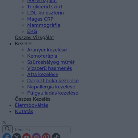
MR-vizsgálat
Triglicerid szint
LDL-koleszterin
Magas CRP
Mammográfia
EKG
Összes Vizsgálat
Kezelés
Aranyér kezelése
Kemoterápia
Szürkehályog műtét
Vízszerű hasmenés
Afta kezelése
Dagadt boka kezelése
Napallergia kezelése
Fülgyulladás kezelése
Összes Kezelés
Életmódváltás
Kutatás