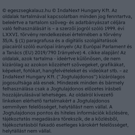
© egeszsegkalauz.hu © IndaNext Hungary Kft. Az
oldalak tartalmával kapcsolatban minden jog fenntartva,
beleértve a tartalom szöveg- és adatbányászat céljára
való felhasználását is – a szerzői jogról szóló 1999. évi
LXXVI. törvény rendelkezései értelmében a törvény
35/A. § (1) paragrafusa és a digitális szolgáltatások
piacairól szóló európai irányelv (Az Európai Parlament és
a Tanács (EU) 2019/790 Irányelve) 4. cikke alapján! Az
oldalak, azok tartalma - ideértve különösen, de nem
kizárólag az azokon közzétett szövegeket, grafikákat,
képeket, fotókat, hangfelvételeket és videókat stb. – az
IndaNext Hungary Kft. ("Jogtulajdonos") kizárólagos
jogosultsága alá esnek. Mindezek minden és bármely
felhasználása csak a Jogtulajdonos előzetes írásbeli
hozzájárulásával lehetséges. Az oldalról kivezető
linkeken elérhető tartalmakért a Jogtulajdonos
semmilyen felelősséget, helytállást nem vállal. A
Jogtulajdonos pontos és hiteles információk közlésére,
tájékoztatás megadására törekszik, de a közlésből,
tájékoztatásból fakadó esetleges károkért felelősséget,
helytállást nem vállal.