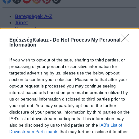
Betegségek A-Z
Tünet
Vizsgálat
Kezelés
EgészségKalauz -
Do Not Process My Personal
Életmódváltás
Information
Kutatás
Prevenció
Hírek
If you wish to opt-out of the sale, sharing to third parties, or
Videók
processing of your personal or sensitive information for
Kisállatok egészsége
targeted advertising by us, please use the below opt-out
section to confirm your selection. Please note that after your
#allergia
#influenza
#cukorbetegség
opt-out request is processed you may continue seeing
#orvosmeteorológia
#vérnyomás
#stroke
#rákbetegség
interest-based ads based on personal information utilized by
#pajzsmirigy
#reflux
#ekcéma
#herpesz
us or personal information disclosed to third parties prior to
Regisztráció
your opt-out. You may separately opt-out of the further
disclosure of your personal information by third parties on the
IAB’s list of downstream participants. This information may
also be disclosed by us to third parties on the
IAB’s List of
Downstream Participants
that may further disclose it to other
Viselkedés
third parties.