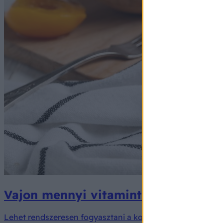
Vajon mennyi vitamint tartalmazna
Lehet rendszeresen fogyasztani a konzerv gyümölcsöket