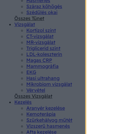
Hasmenés
authenti
Száraz köhögés
Szédülés okai
Összes Tünet
Vizsgálat
Kortizol szint
CT-vizsgálat
MR-vizsgálat
Triglicerid szint
LDL-koleszterin
Magas CRP
Mammográfia
EKG
Hasi ultrahang
Mikrobiom vizsgálat
Vérvétel
Összes Vizsgálat
Kezelés
Aranyér kezelése
Kemoterápia
Szürkehályog műtét
Vízszerű hasmenés
Afta kezelése