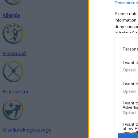
Downstream 
Please note
Allergia
information 
deny consent
in below Go
Persona
Prevenció
I want t
Opted 
I want t
Fókuszban
Opted 
I want 
Advertis
Opted 
I want t
of my P
Kisállatok egészsége
was col