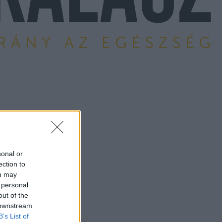
sonal or
ection to
ou may
 personal
out of the
 downstream
B’s List of