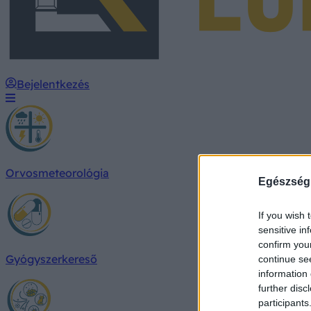
Bejelentkezés
Orvosmeteorológia
Egészség
If you wish 
sensitive in
confirm you
Gyógyszerkereső
continue se
information 
further disc
participants