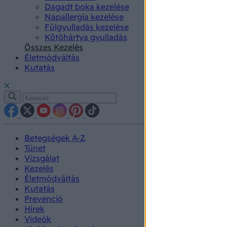
Dagadt boka kezelése
Napallergia kezelése
Fülgyulladás kezelése
Kötőhártya gyulladás
Összes Kezelés
Életmódváltás
Kutatás
Betegségek A-Z
Tünet
Vizsgálat
Kezelés
Életmódváltás
Kutatás
Prevenció
Hírek
Videók