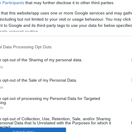
Participants
that may further disclose it to other third parties.
 that this website/app uses one or more Google services and may gath
including but not limited to your visit or usage behaviour. You may click 
 to Google and its third-party tags to use your data for below specifi
ogle consent section.
l Data Processing Opt Outs
o opt-out of the Sharing of my personal data.
In
o opt-out of the Sale of my Personal Data.
In
to opt-out of processing my Personal Data for Targeted
ing.
In
o opt-out of Collection, Use, Retention, Sale, and/or Sharing
ersonal Data that Is Unrelated with the Purposes for which it
lected.