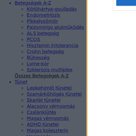
Opted 
Betegségek A-Z
Kötőhártya-gyulladás
Endometriózis
Google 
Pikkelysömör
Pajzsmirigy alulműködés
I want t
ALS betegség
web or d
PCOS
Hisztamin intolerancia
I want t
Crohn betegség
purpose
Rühesség
Lyme-kór
I want 
Szklerózis multiplex
Összes Betegségek A-Z
I want t
Tünet
web or d
Lepkehimlő tünetei
Szamárköhögés tünetei
I want t
Skarlát tünetei
or app.
Alacsony vérnyomás
Csalánkiütés
I want t
Magas vérnyomás
ADHD tünetei
Magas koleszterin
I want t