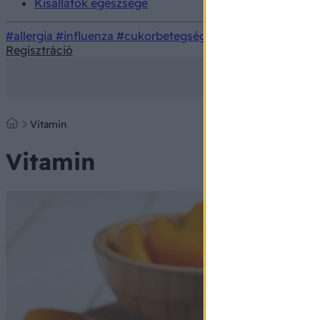
Kisállatok egészsége
#allergia
#influenza
#cukorbetegség
#orvosmeteorológi
Regisztráció
Vitamin
Vitamin