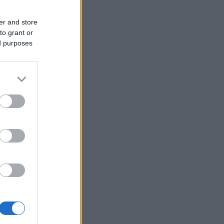
er and store
to grant or
ed purposes