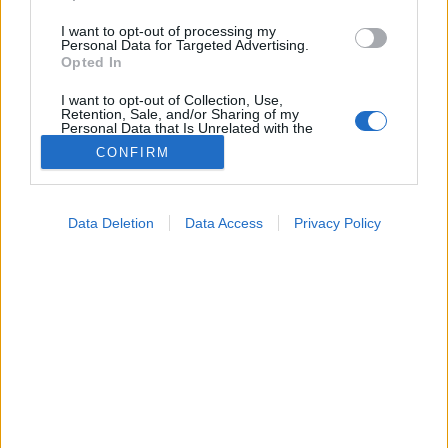
I want to opt-out of processing my
Personal Data for Targeted Advertising.
Opted In
I want to opt-out of Collection, Use,
Retention, Sale, and/or Sharing of my
Personal Data that Is Unrelated with the
Purposes for which it was collected.
CONFIRM
Opted Out
Google consents
Data Deletion
Data Access
Privacy Policy
I want to allow Google to enable storage
related to advertising like cookies on web or
Életmódorvoslás
2024. augusztus 21. 22:34
device identifiers in apps.
Megosztás
Küldés
Küldés Messengeren
I want to allow my user data to be sent to
Google for online advertising purposes.
Porosz Viktória
I want to allow Google to send me
online szerkesztő
personalized advertising.
I want to allow Google to enable storage