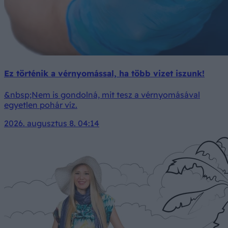
Ez történik a vérnyomással, ha több vizet iszunk!
&nbsp;Nem is gondolná, mit tesz a vérnyomásával
egyetlen pohár víz.
2026. augusztus 8. 04:14