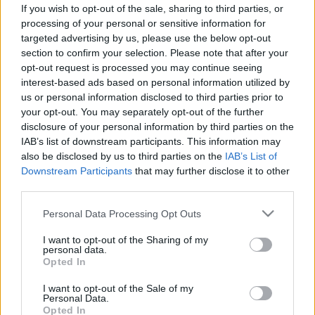
Vágások, horzsolások,
If you wish to opt-out of the sale, sharing to third parties, or
rovarcsípések, napszúrás -
processing of your personal or sensitive information for
targeted advertising by us, please use the below opt-out
rekordszámú eset az idei
section to confirm your selection. Please note that after your
strandszezonban
opt-out request is processed you may continue seeing
interest-based ads based on personal information utilized by
us or personal information disclosed to third parties prior to
your opt-out. You may separately opt-out of the further
disclosure of your personal information by third parties on the
IAB’s list of downstream participants. This information may
also be disclosed by us to third parties on the
IAB’s List of
Downstream Participants
that may further disclose it to other
third parties.
Please note that this website/app uses one or more Google
Personal Data Processing Opt Outs
services and may gather and store information including but
not limited to your visit or usage behaviour. You may click to
I want to opt-out of the Sharing of my
personal data.
grant or deny consent to Google and its third-party tags to
Opted In
use your data for below specified purposes in below Google
consent section.
I want to opt-out of the Sale of my
Personal Data.
Opted In