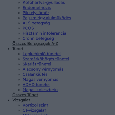
Kötőhártya-gyulladás
Endometriózis
Pikkelysömör
Pajzsmirigy alulműködés
ALS betegség
PCOS
Hisztamin intolerancia
Crohn betegség
Összes Betegségek A-Z
Tünet
Lepkehimlő tünetei
Szamárköhögés tünetei
Skarlát tünetei
Alacsony vérnyomás
Csalánkiütés
Magas vérnyomás
ADHD tünetei
Magas koleszterin
Összes Tünet
Vizsgálat
Kortizol szint
CT-vizsgálat