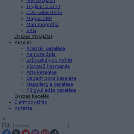
MR-vizsgálat
Triglicerid szint
LDL-koleszterin
Magas CRP
Mammográfia
EKG
Összes Vizsgálat
Kezelés
Aranyér kezelése
Kemoterápia
Szürkehályog műtét
Vízszerű hasmenés
Afta kezelése
Dagadt boka kezelése
Napallergia kezelése
Fülgyulladás kezelése
Összes Kezelés
Életmódváltás
Kutatás