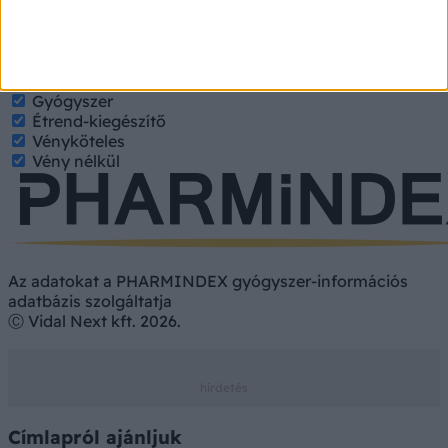
nevét, hatóanyagát. Kategorizált találatokért jelölje be a
keresett tulajdonságokat.
Gyógyszer
Hatóanyag
Gyógyszer
Étrend-kiegészítő
Vényköteles
Vény nélkül
Az adatokat a PHARMINDEX gyógyszer-információs
adatbázis szolgáltatja
Ⓒ Vidal Next kft. 2026.
Címlapról ajánljuk