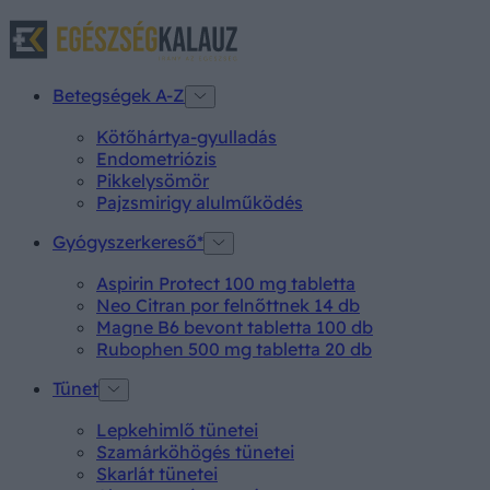
Betegségek A-Z
Kötőhártya-gyulladás
Endometriózis
Pikkelysömör
Pajzsmirigy alulműködés
Gyógyszerkereső*
Aspirin Protect 100 mg tabletta
Neo Citran por felnőttnek 14 db
Magne B6 bevont tabletta 100 db
Rubophen 500 mg tabletta 20 db
Tünet
Lepkehimlő tünetei
Szamárköhögés tünetei
Skarlát tünetei