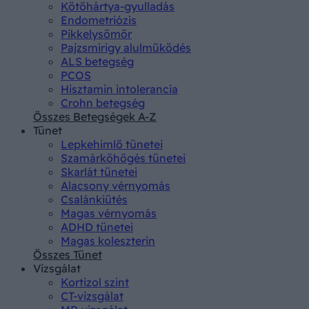
Kötőhártya-gyulladás
Endometriózis
Pikkelysömör
Pajzsmirigy alulműködés
ALS betegség
PCOS
Hisztamin intolerancia
Crohn betegség
Összes Betegségek A-Z
Tünet
Lepkehimlő tünetei
Szamárköhögés tünetei
Skarlát tünetei
Alacsony vérnyomás
Csalánkiütés
Magas vérnyomás
ADHD tünetei
Magas koleszterin
Összes Tünet
Vizsgálat
Kortizol szint
CT-vizsgálat