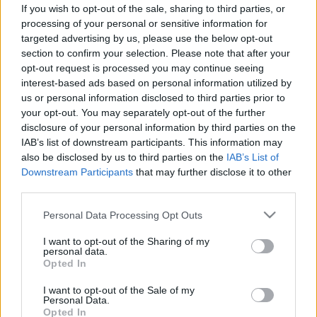
hogyan kezelnek?)
If you wish to opt-out of the sale, sharing to third parties, or
processing of your personal or sensitive information for
targeted advertising by us, please use the below opt-out
section to confirm your selection. Please note that after your
opt-out request is processed you may continue seeing
interest-based ads based on personal information utilized by
Életmódorvoslás
us or personal information disclosed to third parties prior to
2011. április 14. 09:59
your opt-out. You may separately opt-out of the further
Módosítva: 2015. november 04. 13:49
disclosure of your personal information by third parties on the
Megosztás
Küldés
Küldés Messengeren
IAB’s list of downstream participants. This information may
also be disclosed by us to third parties on the
IAB’s List of
Downstream Participants
that may further disclose it to other
Egészségkalauz
third parties.
Egészségkalauz
Please note that this website/app uses one or more Google
Personal Data Processing Opt Outs
services and may gather and store information including but
not limited to your visit or usage behaviour. You may click to
I want to opt-out of the Sharing of my
Más kezelést választanának az orvosok maguknak,
personal data.
grant or deny consent to Google and its third-party tags to
mint betegeiknek? Egy amerikai felmérés adatai
Opted In
use your data for below specified purposes in below Google
szerint az orvosok jelentős hányada kockázatosabb
consent section.
I want to opt-out of the Sale of my
Personal Data.
kezelést választana magának, mint betegének.
Opted In