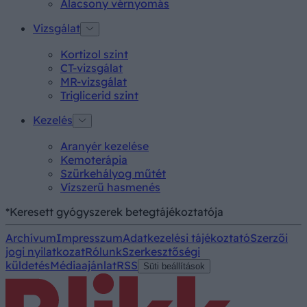
Alacsony vérnyomás
Vizsgálat
Kortizol szint
CT-vizsgálat
MR-vizsgálat
Triglicerid szint
Kezelés
Aranyér kezelése
Kemoterápia
Szürkehályog műtét
Vízszerű hasmenés
*Keresett gyógyszerek betegtájékoztatója
Archívum
Impresszum
Adatkezelési tájékoztató
Szerzői
jogi nyilatkozat
Rólunk
Szerkesztőségi
küldetés
Médiaajánlat
RSS
Süti beállítások