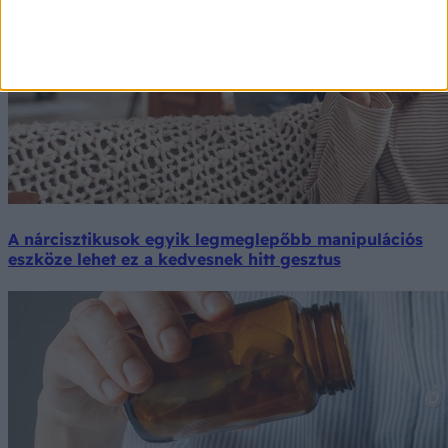
A nárcisztikusok egyik legmeglepőbb manipulációs
eszköze lehet ez a kedvesnek hitt gesztus