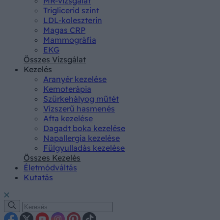
MR-vizsgálat
Triglicerid szint
LDL-koleszterin
Magas CRP
Mammográfia
EKG
Összes Vizsgálat
Kezelés
Aranyér kezelése
Kemoterápia
Szürkehályog műtét
Vízszerű hasmenés
Afta kezelése
Dagadt boka kezelése
Napallergia kezelése
Fülgyulladás kezelése
Összes Kezelés
Életmódváltás
Kutatás