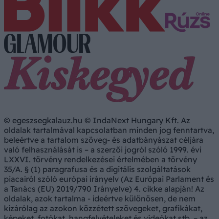
© egeszsegkalauz.hu © IndaNext Hungary Kft. Az
oldalak tartalmával kapcsolatban minden jog fenntartva,
beleértve a tartalom szöveg- és adatbányászat céljára
való felhasználását is – a szerzői jogról szóló 1999. évi
LXXVI. törvény rendelkezései értelmében a törvény
35/A. § (1) paragrafusa és a digitális szolgáltatások
piacairól szóló európai irányelv (Az Európai Parlament és
a Tanács (EU) 2019/790 Irányelve) 4. cikke alapján! Az
oldalak, azok tartalma - ideértve különösen, de nem
kizárólag az azokon közzétett szövegeket, grafikákat,
képeket, fotókat, hangfelvételeket és videókat stb. – az