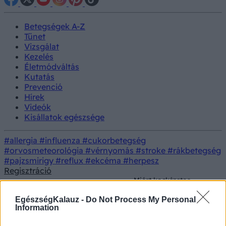
Betegségek A-Z
Tünet
Vizsgálat
Kezelés
Életmódváltás
Kutatás
Prevenció
Hírek
Videók
Kisállatok egészsége
#allergia
#influenza
#cukorbetegség
#orvosmeteorológia
#vérnyomás
#stroke
#rákbetegség
#pajzsmirigy
#reflux
#ekcéma
#herpesz
Regisztráció
Miért kockázatos
felkészületlenül
Életmódorvoslás
Táplálkozás
belevágni a vegán
EgészségKalauz -
Do Not Process My Personal
januárba?
Information