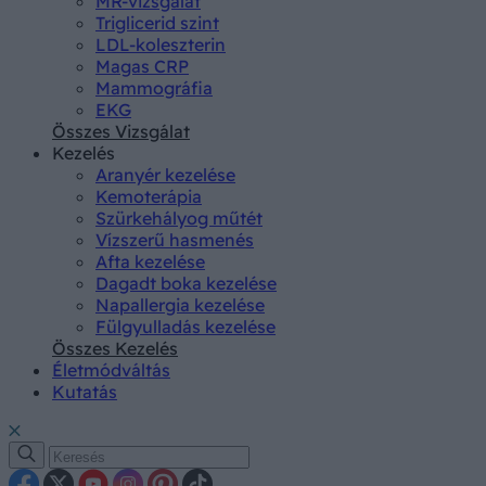
MR-vizsgálat
Triglicerid szint
LDL-koleszterin
Magas CRP
Mammográfia
EKG
Összes Vizsgálat
Kezelés
Aranyér kezelése
Kemoterápia
Szürkehályog műtét
Vízszerű hasmenés
Afta kezelése
Dagadt boka kezelése
Napallergia kezelése
Fülgyulladás kezelése
Összes Kezelés
Életmódváltás
Kutatás