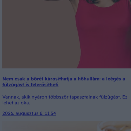
Nem csak a bőrét károsíthatja a hőhullám: a leégés a
fülzúgást is felerősítheti
Vannak, akik nyáron többször tapasztalnak fülzúgást. Ez
lehet az oka.
2026. augusztus 6. 11:54