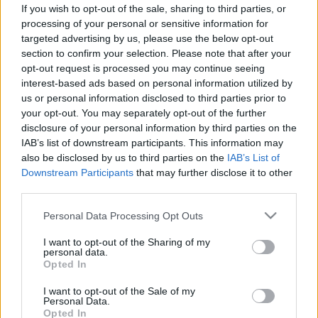
Miért kockázatos felkészületlenül
If you wish to opt-out of the sale, sharing to third parties, or
belevágni a vegán januárba?
processing of your personal or sensitive information for
targeted advertising by us, please use the below opt-out
section to confirm your selection. Please note that after your
opt-out request is processed you may continue seeing
interest-based ads based on personal information utilized by
us or personal information disclosed to third parties prior to
your opt-out. You may separately opt-out of the further
disclosure of your personal information by third parties on the
IAB’s list of downstream participants. This information may
also be disclosed by us to third parties on the
IAB’s List of
Downstream Participants
that may further disclose it to other
third parties.
Please note that this website/app uses one or more Google
Personal Data Processing Opt Outs
services and may gather and store information including but
not limited to your visit or usage behaviour. You may click to
I want to opt-out of the Sharing of my
personal data.
grant or deny consent to Google and its third-party tags to
Opted In
use your data for below specified purposes in below Google
consent section.
I want to opt-out of the Sale of my
Personal Data.
Opted In