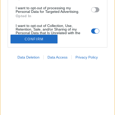
I want to opt-out of processing my
Personal Data for Targeted Advertising.
Opted In
I want to opt-out of Collection, Use,
Retention, Sale, and/or Sharing of my
Personal Data that Is Unrelated with the
Purposes for which it was collected.
CONFIRM
Opted Out
Táplálkozás
Google consents
2026. január 03. 19:54
Data Deletion
Data Access
Privacy Policy
I want to allow Google to enable storage
Megosztás
Küldés
Küldés Messengeren
related to advertising like cookies on web or
device identifiers in apps.
Petrás Gabriella
I want to allow my user data to be sent to
online szerkesztő
Google for online advertising purposes.
I want to allow Google to send me
Ha egyik napról a másikra hagyjuk el a húst,
personalized advertising.
tejtermékeket és tojást átgondolt pótlás nélkül,
I want to allow Google to enable storage