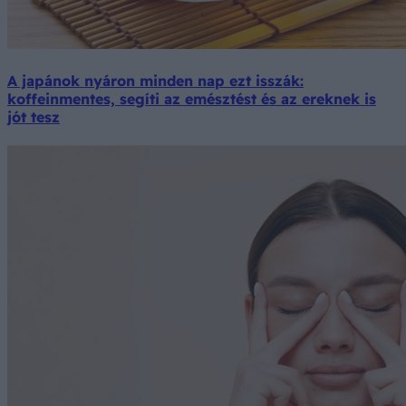
A japánok nyáron minden nap ezt isszák:
koffeinmentes, segíti az emésztést és az ereknek is
jót tesz