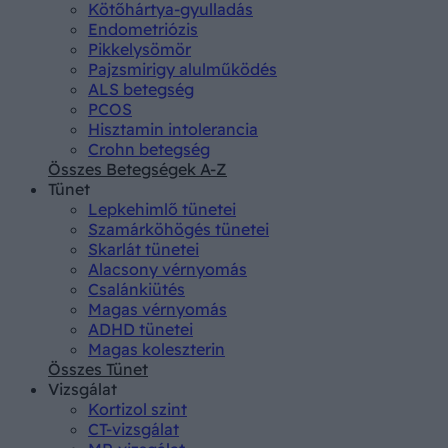
Kötőhártya-gyulladás
Endometriózis
Pikkelysömör
Pajzsmirigy alulműködés
ALS betegség
PCOS
Hisztamin intolerancia
Crohn betegség
Összes Betegségek A-Z
Tünet
Lepkehimlő tünetei
Szamárköhögés tünetei
Skarlát tünetei
Alacsony vérnyomás
Csalánkiütés
Magas vérnyomás
ADHD tünetei
Magas koleszterin
Összes Tünet
Vizsgálat
Kortizol szint
CT-vizsgálat