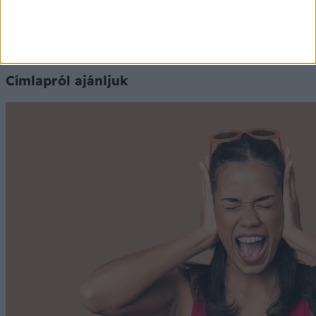
Címlapról ajánljuk