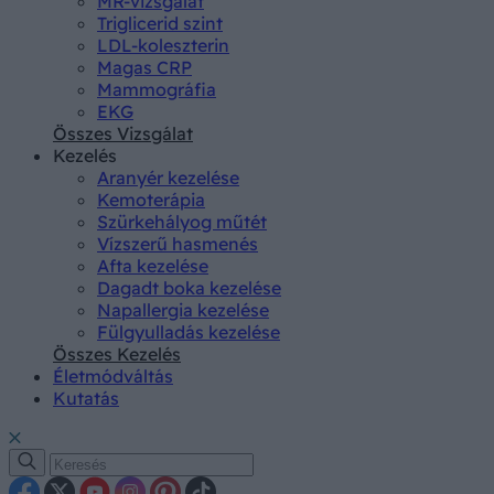
MR-vizsgálat
Triglicerid szint
LDL-koleszterin
Magas CRP
Mammográfia
EKG
Összes Vizsgálat
Kezelés
Aranyér kezelése
Kemoterápia
Szürkehályog műtét
Vízszerű hasmenés
Afta kezelése
Dagadt boka kezelése
Napallergia kezelése
Fülgyulladás kezelése
Összes Kezelés
Életmódváltás
Kutatás