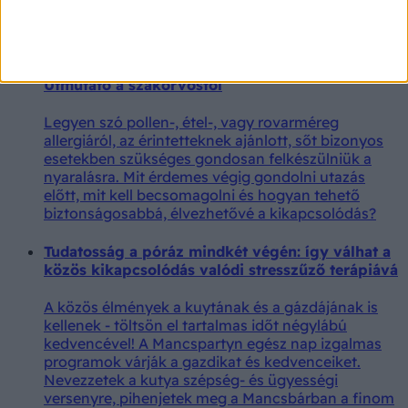
gyakran a kommunikációban mutatkozik meg
először.
Hogyan készüljenek a nyaralásra az allergiások?
Útmutató a szakorvostól
Legyen szó pollen-, étel-, vagy rovarméreg
allergiáról, az érintetteknek ajánlott, sőt bizonyos
esetekben szükséges gondosan felkészülniük a
nyaralásra. Mit érdemes végig gondolni utazás
előtt, mit kell becsomagolni és hogyan tehető
biztonságosabbá, élvezhetővé a kikapcsolódás?
Tudatosság a póráz mindkét végén: így válhat a
közös kikapcsolódás valódi stresszűző terápiává
A közös élmények a kuytának és a gázdájának is
kellenek - töltsön el tartalmas időt négylábú
kedvencével! A Mancspartyn egész nap izgalmas
programok várják a gazdikat és kedvenceiket.
Nevezzetek a kutya szépség- és ügyességi
versenyre, pihenjetek meg a Mancsbárban a finom