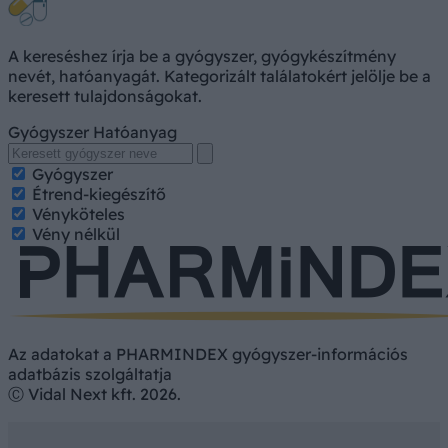
A kereséshez írja be a gyógyszer, gyógykészítmény
nevét, hatóanyagát. Kategorizált találatokért jelölje be a
keresett tulajdonságokat.
Gyógyszer
Hatóanyag
Gyógyszer
Étrend-kiegészítő
Vényköteles
Vény nélkül
Az adatokat a PHARMINDEX gyógyszer-információs
adatbázis szolgáltatja
Ⓒ Vidal Next kft. 2026.