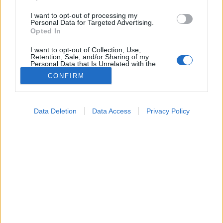
I want to opt-out of processing my
Personal Data for Targeted Advertising.
Opted In
I want to opt-out of Collection, Use,
Retention, Sale, and/or Sharing of my
Personal Data that Is Unrelated with the
Purposes for which it was collected.
CONFIRM
Opted Out
Hírek
Google consents
2026. július 08. 15:24
Data Deletion
Data Access
Privacy Policy
Megosztás
Küldés
Küldés Messengeren
I want to allow Google to enable storage
related to advertising like cookies on web or
device identifiers in apps.
Tomanóczy Andrea
szerkesztő
I want to allow my user data to be sent to
Google for online advertising purposes.
I want to allow Google to send me
A szakemberek szerint a legtöbb baleset megfelelő
personalized advertising.
felügyelettel, védőfelszereléssel és az életkornak
I want to allow Google to enable storage