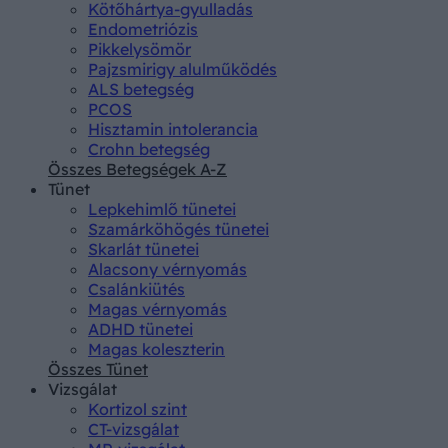
Kötőhártya-gyulladás
Endometriózis
Pikkelysömör
Pajzsmirigy alulműködés
ALS betegség
PCOS
Hisztamin intolerancia
Crohn betegség
Összes Betegségek A-Z
Tünet
Lepkehimlő tünetei
Szamárköhögés tünetei
Skarlát tünetei
Alacsony vérnyomás
Csalánkiütés
Magas vérnyomás
ADHD tünetei
Magas koleszterin
Összes Tünet
Vizsgálat
Kortizol szint
CT-vizsgálat