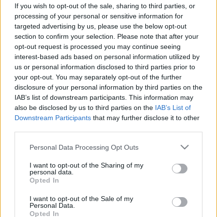
szerint 14 év alatt nem kellene
If you wish to opt-out of the sale, sharing to third parties, or
elektromos rollert vezetni
processing of your personal or sensitive information for
targeted advertising by us, please use the below opt-out
section to confirm your selection. Please note that after your
opt-out request is processed you may continue seeing
interest-based ads based on personal information utilized by
us or personal information disclosed to third parties prior to
your opt-out. You may separately opt-out of the further
disclosure of your personal information by third parties on the
IAB’s list of downstream participants. This information may
also be disclosed by us to third parties on the
IAB’s List of
Downstream Participants
that may further disclose it to other
third parties.
Please note that this website/app uses one or more Google
Personal Data Processing Opt Outs
services and may gather and store information including but
not limited to your visit or usage behaviour. You may click to
I want to opt-out of the Sharing of my
personal data.
grant or deny consent to Google and its third-party tags to
Opted In
use your data for below specified purposes in below Google
consent section.
I want to opt-out of the Sale of my
Personal Data.
Opted In