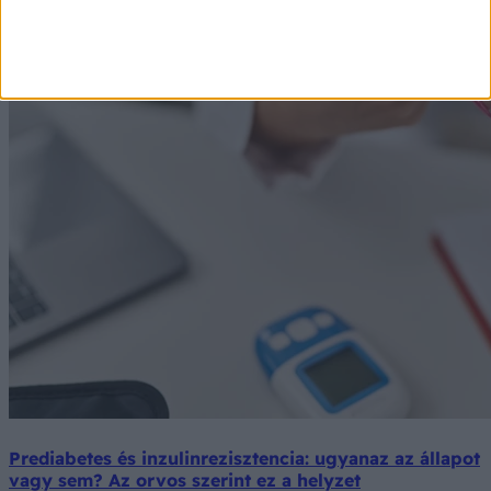
Prediabetes és inzulinrezisztencia: ugyanaz az állapot
vagy sem? Az orvos szerint ez a helyzet