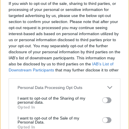
segíti a látássérült és gyermek
If you wish to opt-out of the sale, sharing to third parties, or
diabéteszes betegeket
processing of your personal or sensitive information for
targeted advertising by us, please use the below opt-out
section to confirm your selection. Please note that after your
opt-out request is processed you may continue seeing
interest-based ads based on personal information utilized by
us or personal information disclosed to third parties prior to
your opt-out. You may separately opt-out of the further
disclosure of your personal information by third parties on the
IAB’s list of downstream participants. This information may
also be disclosed by us to third parties on the
IAB’s List of
Downstream Participants
that may further disclose it to other
third parties.
Please note that this website/app uses one or more Google
Personal Data Processing Opt Outs
services and may gather and store information including but
not limited to your visit or usage behaviour. You may click to
I want to opt-out of the Sharing of my
personal data.
grant or deny consent to Google and its third-party tags to
Opted In
use your data for below specified purposes in below Google
consent section.
I want to opt-out of the Sale of my
Personal Data.
Opted In