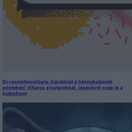
Orvosmeteorológia: kipukkad a hőségbuborék
pénteken! Viharos zivatarokkal, jégesővel csap le a
hidegfront