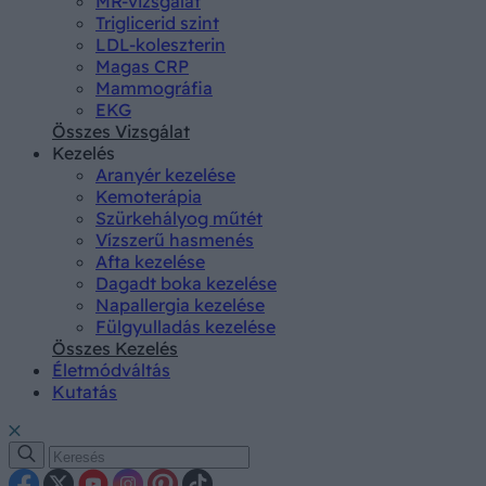
MR-vizsgálat
Triglicerid szint
LDL-koleszterin
Magas CRP
Mammográfia
EKG
Összes Vizsgálat
Kezelés
Aranyér kezelése
Kemoterápia
Szürkehályog műtét
Vízszerű hasmenés
Afta kezelése
Dagadt boka kezelése
Napallergia kezelése
Fülgyulladás kezelése
Összes Kezelés
Életmódváltás
Kutatás