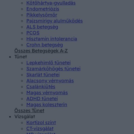
Kötőhártya-gyulladás
Endometriózis
Pikkelysömör
Pajzsmirigy alulműködés
ALS betegség
PCOS
Hisztamin intolerancia
Crohn betegség
Összes Betegségek A-Z
Tünet
Lepkehimlő tünetei
Szamárköhögés tünetei
Skarlát tünetei
Alacsony vérnyomás
Csalánkiütés
Magas vérnyomás
ADHD tünetei
Magas koleszterin
Összes Tünet
Vizsgálat
Kortizol szint
CT-vizsgálat