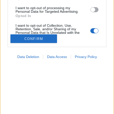
I want to opt-out of processing my
Personal Data for Targeted Advertising.
Opted In
I want to opt-out of Collection, Use,
Retention, Sale, and/or Sharing of my
Personal Data that Is Unrelated with the
Purposes for which it was collected.
CONFIRM
Opted Out
Hírek
Google consents
2026. május 27. 08:04
Data Deletion
Data Access
Privacy Policy
Megosztás
Küldés
Küldés Messengeren
I want to allow Google to enable storage
related to advertising like cookies on web or
device identifiers in apps.
Petrás Gabriella
online szerkesztő
I want to allow my user data to be sent to
Google for online advertising purposes.
I want to allow Google to send me
Új, beszédfunkcióval ellátott vércukormérő rendszer
personalized advertising.
segíti a vak és súlyosan látássérült cukorbetegek,
I want to allow Google to enable storage