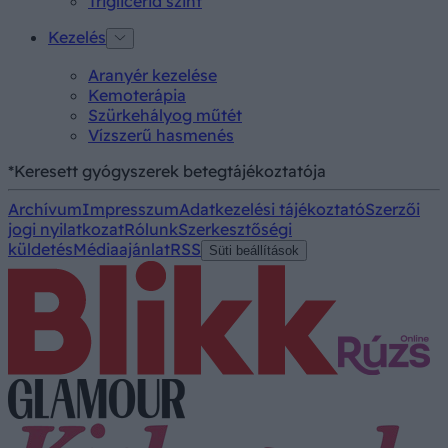
Triglicerid szint
Kezelés
Aranyér kezelése
Kemoterápia
Szürkehályog műtét
Vízszerű hasmenés
*Keresett gyógyszerek betegtájékoztatója
Archívum
Impresszum
Adatkezelési tájékoztató
Szerzői
jogi nyilatkozat
Rólunk
Szerkesztőségi
küldetés
Médiaajánlat
RSS
Süti beállítások