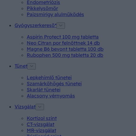
Endometriózis
Pikkelysömör
Pajzsmirigy alulműködés
Gyógyszerkereső*
Aspirin Protect 100 mg tabletta
Neo Citran por felnőttnek 14 db
Magne B6 bevont tabletta 100 db
Rubophen 500 mg tabletta 20 db
Tünet
Lepkehimlő tünetei
Szamárköhögés tünetei
Skarlát tünetei
Alacsony vérnyomás
Vizsgálat
Kortizol szint
CT-vizsgálat
MR-vizsgálat