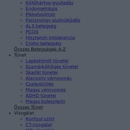
Kötőhártya-gyulladás
Endometriózis
Pikkelysömör
Pajzsmirigy alulműködés
ALS betegség
PCOS
Hisztamin intolerancia
Crohn betegség
Összes Betegségek A-Z
Tünet
Lepkehimlő tünetei
Szamárköhögés tünetei
Skarlát tünetei
Alacsony vérnyomás
Csalánkiütés
Magas vérnyomás
ADHD tünetei
Magas koleszterin
Összes Tünet
Vizsgálat
Kortizol szint
CT-vizsgálat