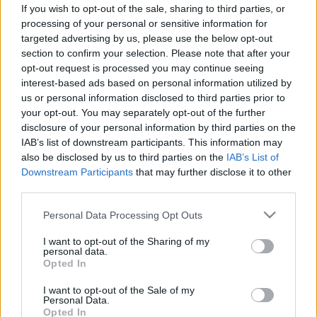
A digitális tudás már az olvasással
If you wish to opt-out of the sale, sharing to third parties, or
egyenértékű
processing of your personal or sensitive information for
targeted advertising by us, please use the below opt-out
section to confirm your selection. Please note that after your
opt-out request is processed you may continue seeing
interest-based ads based on personal information utilized by
us or personal information disclosed to third parties prior to
your opt-out. You may separately opt-out of the further
disclosure of your personal information by third parties on the
IAB’s list of downstream participants. This information may
also be disclosed by us to third parties on the
IAB’s List of
Downstream Participants
that may further disclose it to other
third parties.
Please note that this website/app uses one or more Google
Personal Data Processing Opt Outs
services and may gather and store information including but
not limited to your visit or usage behaviour. You may click to
I want to opt-out of the Sharing of my
personal data.
grant or deny consent to Google and its third-party tags to
Opted In
use your data for below specified purposes in below Google
consent section.
I want to opt-out of the Sale of my
Personal Data.
Opted In