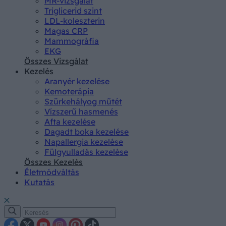
MR-vizsgálat
Triglicerid szint
LDL-koleszterin
Magas CRP
Mammográfia
EKG
Összes Vizsgálat
Kezelés
Aranyér kezelése
Kemoterápia
Szürkehályog műtét
Vízszerű hasmenés
Afta kezelése
Dagadt boka kezelése
Napallergia kezelése
Fülgyulladás kezelése
Összes Kezelés
Életmódváltás
Kutatás