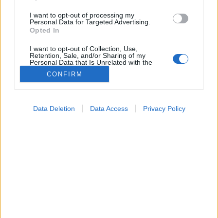
I want to opt-out of processing my
Personal Data for Targeted Advertising.
Opted In
I want to opt-out of Collection, Use,
Retention, Sale, and/or Sharing of my
Personal Data that Is Unrelated with the
Purposes for which it was collected.
CONFIRM
Opted Out
Hírek
Google consents
2025. december 12. 08:04
Data Deletion
Data Access
Privacy Policy
Megosztás
Küldés
Küldés Messengeren
I want to allow Google to enable storage
related to advertising like cookies on web or
device identifiers in apps.
Petrás Gabriella
online szerkesztő
I want to allow my user data to be sent to
Google for online advertising purposes.
I want to allow Google to send me
Az európaiak túlnyomó többsége, 78 százaléka
personalized advertising.
szerint a digitális készségek oktatására ugyanolyan
I want to allow Google to enable storage