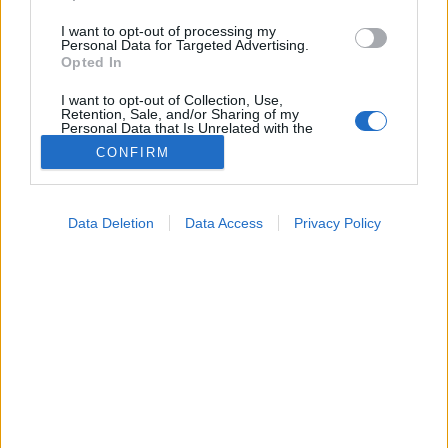
I want to opt-out of processing my
Personal Data for Targeted Advertising.
Opted In
I want to opt-out of Collection, Use,
Retention, Sale, and/or Sharing of my
Personal Data that Is Unrelated with the
Purposes for which it was collected.
CONFIRM
Opted Out
Hírek
2025. szeptember 17. 16:34
Google consents
Megosztás
Küldés
Küldés Messengeren
Data Deletion
Data Access
Privacy Policy
I want to allow Google to enable storage
related to advertising like cookies on web or
Tomanóczy Andrea
device identifiers in apps.
szerkesztő
I want to allow my user data to be sent to
Google for online advertising purposes.
Fontos tanácsokat osztott meg a Katasztrófavédelem.
I want to allow Google to send me
personalized advertising.
I want to allow Google to enable storage