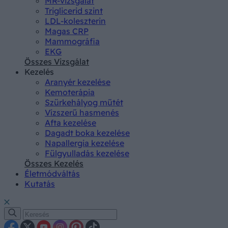
MR-vizsgálat
Triglicerid szint
LDL-koleszterin
Magas CRP
Mammográfia
EKG
Összes Vizsgálat
Kezelés
Aranyér kezelése
Kemoterápia
Szürkehályog műtét
Vízszerű hasmenés
Afta kezelése
Dagadt boka kezelése
Napallergia kezelése
Fülgyulladás kezelése
Összes Kezelés
Életmódváltás
Kutatás