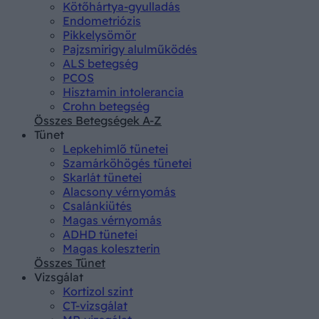
Kötőhártya-gyulladás
Endometriózis
Pikkelysömör
Pajzsmirigy alulműködés
ALS betegség
PCOS
Hisztamin intolerancia
Crohn betegség
Összes Betegségek A-Z
Tünet
Lepkehimlő tünetei
Szamárköhögés tünetei
Skarlát tünetei
Alacsony vérnyomás
Csalánkiütés
Magas vérnyomás
ADHD tünetei
Magas koleszterin
Összes Tünet
Vizsgálat
Kortizol szint
CT-vizsgálat