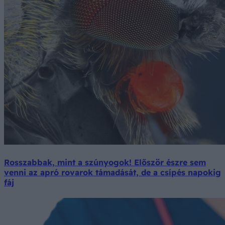
Rosszabbak, mint a szúnyogok! Először észre sem
venni az apró rovarok támadását, de a csípés napokig
fáj