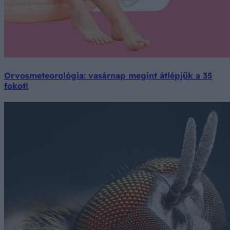
Orvosmeteorológia: vasárnap megint átlépjük a 35
fokot!