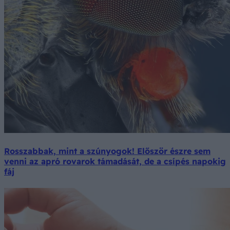
Rosszabbak, mint a szúnyogok! Először észre sem
venni az apró rovarok támadását, de a csípés napokig
fáj