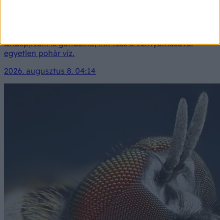
Ez történik a vérnyomással, ha több vizet iszunk!
&nbsp;Nem is gondolná, mit tesz a vérnyomásával
egyetlen pohár víz.
2026. augusztus 8. 04:14