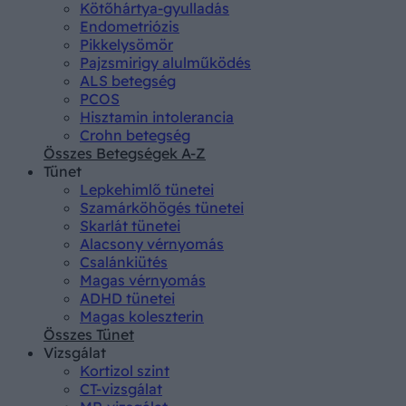
Kötőhártya-gyulladás
Endometriózis
Pikkelysömör
Pajzsmirigy alulműködés
ALS betegség
PCOS
Hisztamin intolerancia
Crohn betegség
Összes Betegségek A-Z
Tünet
Lepkehimlő tünetei
Szamárköhögés tünetei
Skarlát tünetei
Alacsony vérnyomás
Csalánkiütés
Magas vérnyomás
ADHD tünetei
Magas koleszterin
Összes Tünet
Vizsgálat
Kortizol szint
CT-vizsgálat