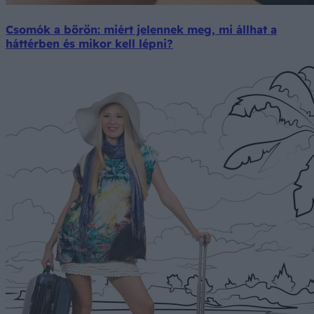
Csomók a bőrön: miért jelennek meg, mi állhat a
háttérben és mikor kell lépni?