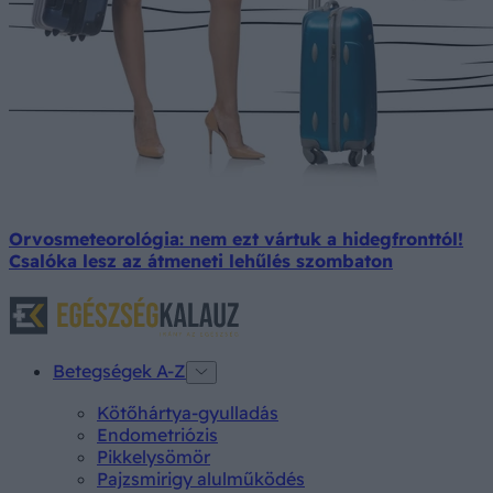
Orvosmeteorológia: nem ezt vártuk a hidegfronttól!
Csalóka lesz az átmeneti lehűlés szombaton
Betegségek A-Z
Kötőhártya-gyulladás
Endometriózis
Pikkelysömör
Pajzsmirigy alulműködés