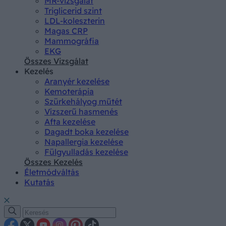
MR-vizsgálat
Triglicerid szint
LDL-koleszterin
Magas CRP
Mammográfia
EKG
Összes Vizsgálat
Kezelés
Aranyér kezelése
Kemoterápia
Szürkehályog műtét
Vízszerű hasmenés
Afta kezelése
Dagadt boka kezelése
Napallergia kezelése
Fülgyulladás kezelése
Összes Kezelés
Életmódváltás
Kutatás