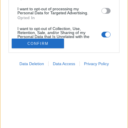
I want to opt-out of processing my
Personal Data for Targeted Advertising.
Opted In
I want to opt-out of Collection, Use,
Retention, Sale, and/or Sharing of my
Personal Data that Is Unrelated with the
Purposes for which it was collected.
Hírek
CONFIRM
Opted Out
2024. október 09. 16:14
Megosztás
Küldés
Küldés Messengeren
Google consents
Data Deletion
Data Access
Privacy Policy
I want to allow Google to enable storage
Porosz Viktória
related to advertising like cookies on web or
online szerkesztő
device identifiers in apps.
I want to allow my user data to be sent to
Google for online advertising purposes.
A COVID-19 különböző variánsai továbbra is
világszerte jelen vannak.
I want to allow Google to send me
personalized advertising.
I want to allow Google to enable storage