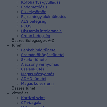
Kötőhártya-gyulladás
Endometriózis
Pikkelysömör
Pajzsmirigy alulműködés
ALS betegség
PCOS
Hisztamin intolerancia
Crohn betegség
Összes Betegségek A-Z
Tünet
Lepkehimlő tünetei
Szamárköhögés tünetei
Skarlát tünetei
Alacsony vérnyomás
Csalánkiütés
Magas vérnyomás
ADHD tünetei
Magas koleszterin
Összes Tünet
Vizsgálat
Kortizol szint
CT-vizsgálat