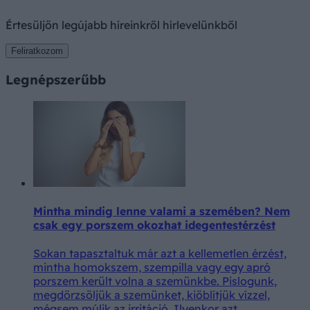
Értesüljön legújabb híreinkről hírlevelünkből
Feliratkozom
Legnépszerűbb
Mintha mindig lenne valami a szemében? Nem
csak egy porszem okozhat idegentestérzést
Sokan tapasztaltuk már azt a kellemetlen érzést,
mintha homokszem, szempilla vagy egy apró
porszem került volna a szemünkbe. Pislogunk,
megdörzsöljük a szemünket, kiöblítjük vízzel,
mégsem múlik az irritáció. Ilyenkor azt