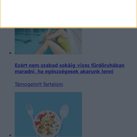
Támogatott Tartalom
Ezért nem szabad sokáig vizes fürdőruhában
maradni, ha egészségesek akarunk lenni
Támogatott Tartalom