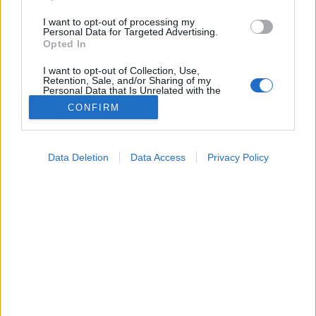
I want to opt-out of processing my
Personal Data for Targeted Advertising.
Opted In
I want to opt-out of Collection, Use,
Retention, Sale, and/or Sharing of my
Personal Data that Is Unrelated with the
Purposes for which it was collected.
CONFIRM
Opted Out
Hírek
2023. november 23. 13:55
Google consents
Megosztás
Küldés
Küldés Messengeren
Data Deletion
Data Access
Privacy Policy
I want to allow Google to enable storage
related to advertising like cookies on web or
A Nébih azt kéri, hogy ezekből a termékekből senki
device identifiers in apps.
se fogyasszon.
I want to allow my user data to be sent to
Google for online advertising purposes.
I want to allow Google to send me
personalized advertising.
I want to allow Google to enable storage