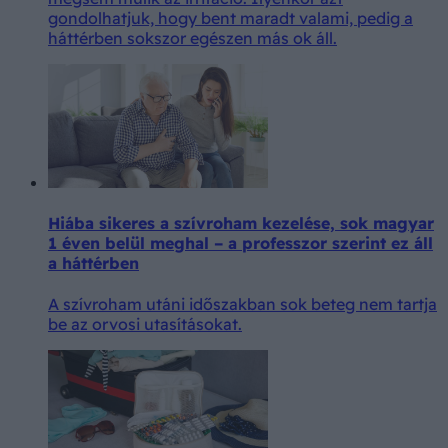
gondolhatjuk, hogy bent maradt valami, pedig a
háttérben sokszor egészen más ok áll.
Hiába sikeres a szívroham kezelése, sok magyar
1 éven belül meghal – a professzor szerint ez áll
a háttérben
A szívroham utáni időszakban sok beteg nem tartja
be az orvosi utasításokat.