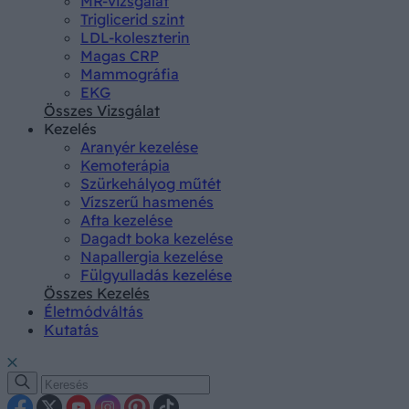
MR-vizsgálat
Triglicerid szint
LDL-koleszterin
Magas CRP
Mammográfia
EKG
Összes Vizsgálat
Kezelés
Aranyér kezelése
Kemoterápia
Szürkehályog műtét
Vízszerű hasmenés
Afta kezelése
Dagadt boka kezelése
Napallergia kezelése
Fülgyulladás kezelése
Összes Kezelés
Életmódváltás
Kutatás