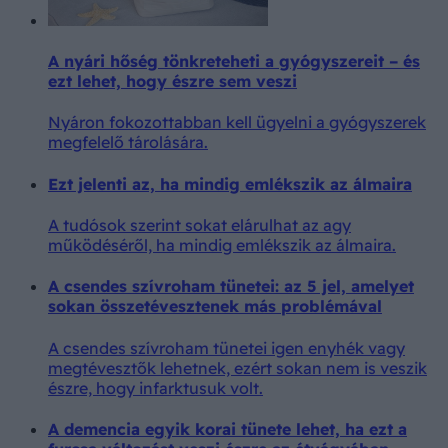
A nyári hőség tönkreteheti a gyógyszereit – és
ezt lehet, hogy észre sem veszi
Nyáron fokozottabban kell ügyelni a gyógyszerek
megfelelő tárolására.
Ezt jelenti az, ha mindig emlékszik az álmaira
A tudósok szerint sokat elárulhat az agy
működéséről, ha mindig emlékszik az álmaira.
A csendes szívroham tünetei: az 5 jel, amelyet
sokan összetévesztenek más problémával
A csendes szívroham tünetei igen enyhék vagy
megtévesztők lehetnek, ezért sokan nem is veszik
észre, hogy infarktusuk volt.
A demencia egyik korai tünete lehet, ha ezt a