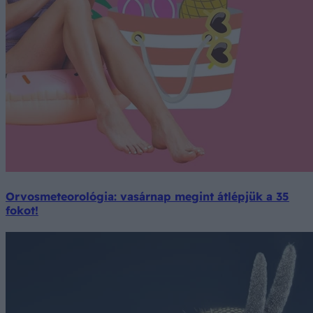
Orvosmeteorológia: vasárnap megint átlépjük a 35
fokot!