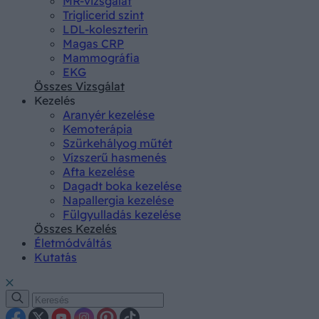
MR-vizsgálat
Triglicerid szint
LDL-koleszterin
Magas CRP
Mammográfia
EKG
Összes Vizsgálat
Kezelés
Aranyér kezelése
Kemoterápia
Szürkehályog műtét
Vízszerű hasmenés
Afta kezelése
Dagadt boka kezelése
Napallergia kezelése
Fülgyulladás kezelése
Összes Kezelés
Életmódváltás
Kutatás