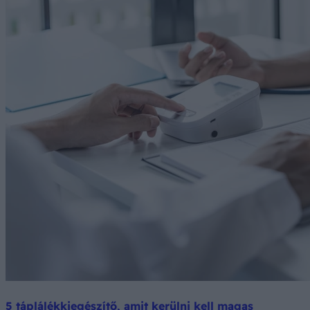
5 táplálékkiegészítő, amit kerülni kell magas