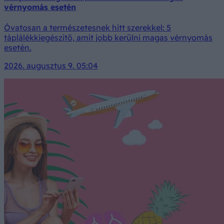
vérnyomás esetén
Óvatosan a természetesnek hitt szerekkel: 5
táplálékkiegészítő, amit jobb kerülni magas vérnyomás
esetén.
2026. augusztus 9. 05:04