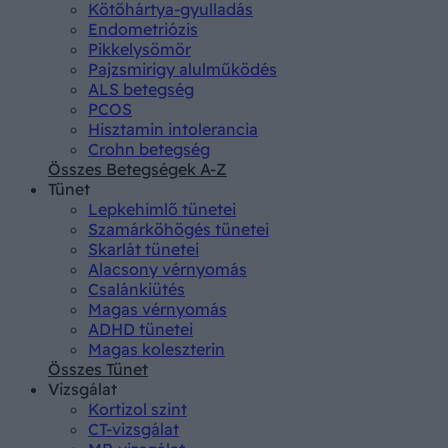
Kötőhártya-gyulladás
Endometriózis
Pikkelysömör
Pajzsmirigy alulműködés
ALS betegség
PCOS
Hisztamin intolerancia
Crohn betegség
Összes Betegségek A-Z
Tünet
Lepkehimlő tünetei
Szamárköhögés tünetei
Skarlát tünetei
Alacsony vérnyomás
Csalánkiütés
Magas vérnyomás
ADHD tünetei
Magas koleszterin
Összes Tünet
Vizsgálat
Kortizol szint
CT-vizsgálat