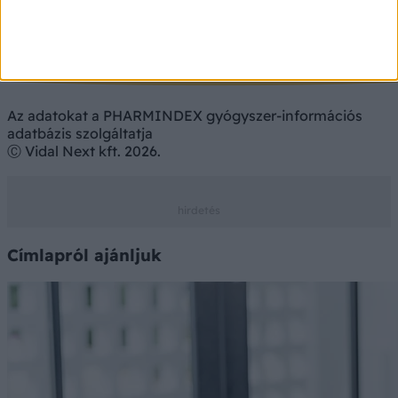
Vény nélkül
Az adatokat a PHARMINDEX gyógyszer-információs
adatbázis szolgáltatja
Ⓒ Vidal Next kft. 2026.
Címlapról ajánljuk