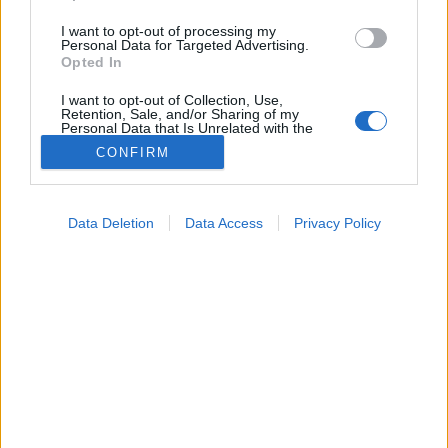
I want to opt-out of processing my
Personal Data for Targeted Advertising.
Opted In
I want to opt-out of Collection, Use,
Retention, Sale, and/or Sharing of my
Personal Data that Is Unrelated with the
Purposes for which it was collected.
CONFIRM
Opted Out
Hírek
2026. július 07. 12:34
Google consents
Megosztás
Küldés
Küldés Messengeren
Data Deletion
Data Access
Privacy Policy
I want to allow Google to enable storage
related to advertising like cookies on web or
PTA
device identifiers in apps.
szerző
I want to allow my user data to be sent to
Google for online advertising purposes.
A hőség után átmeneti enyhülést hoz a frissebb
I want to allow Google to send me
levegő.
personalized advertising.
I want to allow Google to enable storage