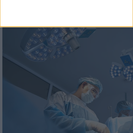
Címlapról ajánljuk