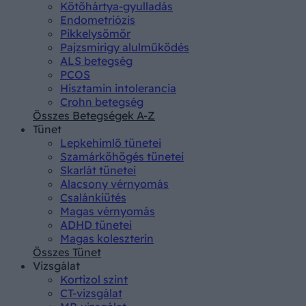
Kötőhártya-gyulladás
Endometriózis
Pikkelysömör
Pajzsmirigy alulműködés
ALS betegség
PCOS
Hisztamin intolerancia
Crohn betegség
Összes Betegségek A-Z
Tünet
Lepkehimlő tünetei
Szamárköhögés tünetei
Skarlát tünetei
Alacsony vérnyomás
Csalánkiütés
Magas vérnyomás
ADHD tünetei
Magas koleszterin
Összes Tünet
Vizsgálat
Kortizol szint
CT-vizsgálat