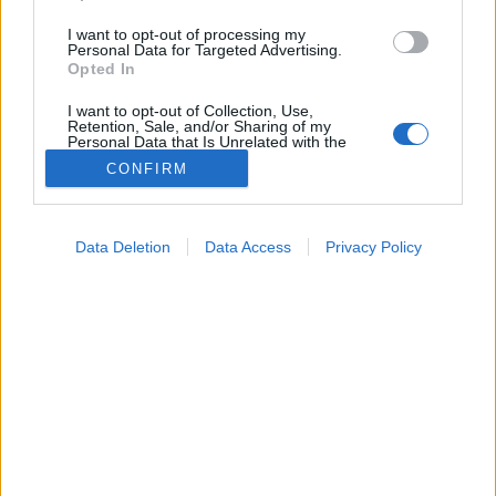
I want to opt-out of processing my
Personal Data for Targeted Advertising.
Opted In
I want to opt-out of Collection, Use,
Retention, Sale, and/or Sharing of my
Personal Data that Is Unrelated with the
Purposes for which it was collected.
CONFIRM
Opted Out
Hírek
Google consents
2026. január 31. 19:28
Data Deletion
Data Access
Privacy Policy
Megosztás
Küldés
Küldés Messengeren
I want to allow Google to enable storage
related to advertising like cookies on web or
device identifiers in apps.
PTA
szerző
I want to allow my user data to be sent to
Google for online advertising purposes.
I want to allow Google to send me
A magyar rock ’n’ roll egyik legmeghatározóbb
personalized advertising.
alakja,
Fenyő Miklós
78 éves korában elhunyt.
I want to allow Google to enable storage