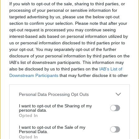
hozzátartozók most erre kérik a
If you wish to opt-out of the sale, sharing to third parties, or
rajongókat
processing of your personal or sensitive information for
targeted advertising by us, please use the below opt-out
section to confirm your selection. Please note that after your
opt-out request is processed you may continue seeing
interest-based ads based on personal information utilized by
us or personal information disclosed to third parties prior to
your opt-out. You may separately opt-out of the further
disclosure of your personal information by third parties on the
IAB’s list of downstream participants. This information may
also be disclosed by us to third parties on the
IAB’s List of
Downstream Participants
that may further disclose it to other
third parties.
Please note that this website/app uses one or more Google
Personal Data Processing Opt Outs
services and may gather and store information including but
not limited to your visit or usage behaviour. You may click to
I want to opt-out of the Sharing of my
personal data.
grant or deny consent to Google and its third-party tags to
Opted In
use your data for below specified purposes in below Google
consent section.
I want to opt-out of the Sale of my
Personal Data.
Opted In