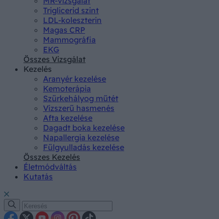
MR-vizsgálat
Triglicerid szint
LDL-koleszterin
Magas CRP
Mammográfia
EKG
Összes Vizsgálat
Kezelés
Aranyér kezelése
Kemoterápia
Szürkehályog műtét
Vízszerű hasmenés
Afta kezelése
Dagadt boka kezelése
Napallergia kezelése
Fülgyulladás kezelése
Összes Kezelés
Életmódváltás
Kutatás