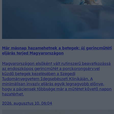
Már másnap hazamehetnek a betegek: új gerincműtéti
eljárás terjed Magyarországon
Magyarországon elsőként vált rutinszerű beavatkozássá
az endoszkópos gerincműtét a porckorongsérvvel
küzdő betegek kezelésében a Szegedi
Tudományegyetem Idegsebészeti Klinikáján. A
minimálisan invazív eljárás egyik legnagyobb előnye,
hogy a páciensek többsége már a műtétet követő napon
hazatérhet.
2026. augusztus 10. 06:04