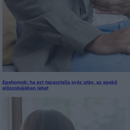
Epehomok: ha ezt tapasztalja evés után, az epekő
előszobájában lehet