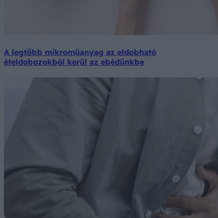
A legtöbb mikroműanyag az eldobható
ételdobozokból kerül az ebédünkbe