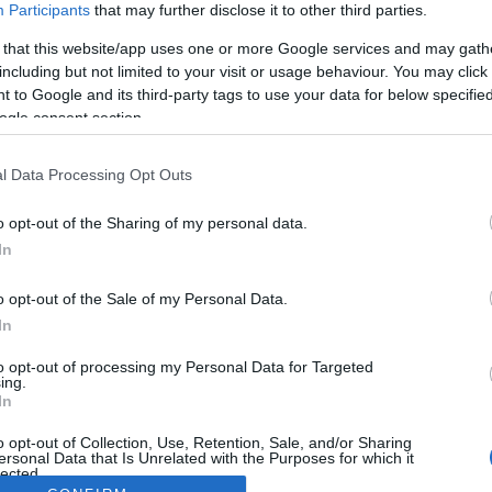
Participants
that may further disclose it to other third parties.
 that this website/app uses one or more Google services and may gath
including but not limited to your visit or usage behaviour. You may click 
 to Google and its third-party tags to use your data for below specifi
ogle consent section.
l Data Processing Opt Outs
o opt-out of the Sharing of my personal data.
In
o opt-out of the Sale of my Personal Data.
In
to opt-out of processing my Personal Data for Targeted
ing.
In
o opt-out of Collection, Use, Retention, Sale, and/or Sharing
ersonal Data that Is Unrelated with the Purposes for which it
lected.