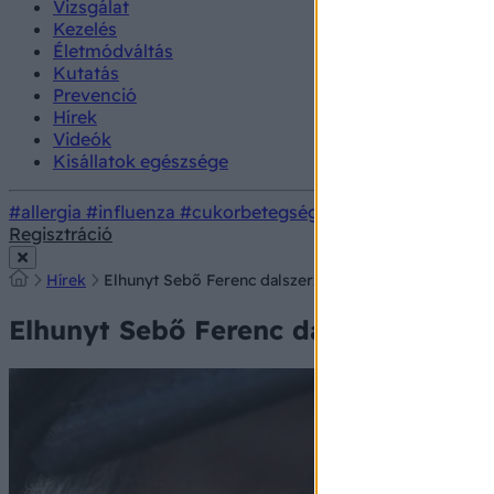
Vizsgálat
Kezelés
Életmódváltás
Kutatás
Prevenció
Hírek
Videók
Kisállatok egészsége
#allergia
#influenza
#cukorbetegség
#orvosmeteorológi
Regisztráció
Hírek
Elhunyt Sebő Ferenc dalszerző-énekes, a táncházmo
Elhunyt Sebő Ferenc dalszerző-éne