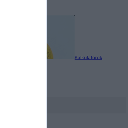
rkereső
Kalkulátorok