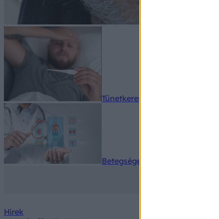
Tünetkereső
Betegségek A-Z
Hírek