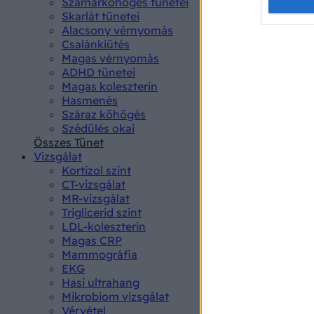
Opted 
Szamárköhögés tünetei
Skarlát tünetei
Alacsony vérnyomás
Google 
Csalánkiütés
Magas vérnyomás
I want t
ADHD tünetei
web or d
Magas koleszterin
Hasmenés
I want t
Száraz köhögés
purpose
Szédülés okai
Összes Tünet
I want 
Vizsgálat
Kortizol szint
I want t
CT-vizsgálat
web or d
MR-vizsgálat
Triglicerid szint
LDL-koleszterin
I want t
Magas CRP
or app.
Mammográfia
EKG
I want t
Hasi ultrahang
Mikrobiom vizsgálat
I want t
Vérvétel