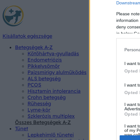
Downstream 
Please note
information 
deny consent
in below Go
Kisállatok egészsége
Betegségek A-Z
Persona
Kötőhártya-gyulladás
Endometriózis
I want t
Pikkelysömör
Opted 
Pajzsmirigy alulműködés
ALS betegség
PCOS
I want t
Hisztamin intolerancia
Opted 
Crohn betegség
Rühesség
I want 
Advertis
Lyme-kór
Opted 
Szklerózis multiplex
Összes Betegségek A-Z
I want t
Tünet
of my P
Lepkehimlő tünetei
was col