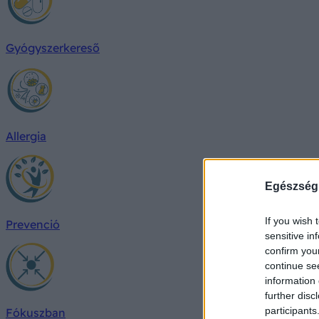
Gyógyszerkereső
Allergia
Egészség
If you wish 
Prevenció
sensitive in
confirm you
continue se
information 
further disc
participants
Fókuszban