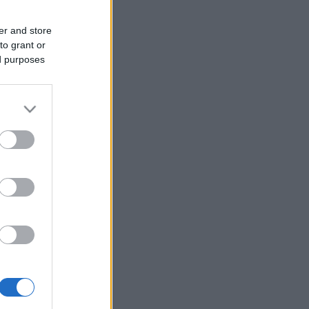
er and store
to grant or
ed purposes