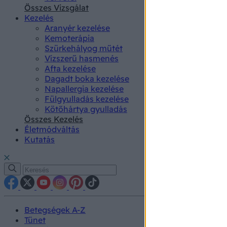
authenti
Összes Vizsgálat
Kezelés
Aranyér kezelése
Kemoterápia
Szürkehályog műtét
Vízszerű hasmenés
Afta kezelése
Dagadt boka kezelése
Napallergia kezelése
Fülgyulladás kezelése
Kötőhártya gyulladás
Összes Kezelés
Életmódváltás
Kutatás
Betegségek A-Z
Tünet