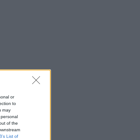
sonal or
ection to
ou may
 personal
out of the
 downstream
B’s List of