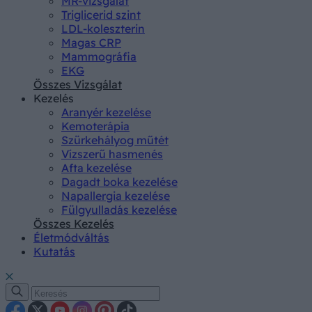
MR-vizsgálat
Triglicerid szint
LDL-koleszterin
Magas CRP
Mammográfia
EKG
Összes Vizsgálat
Kezelés
Aranyér kezelése
Kemoterápia
Szürkehályog műtét
Vízszerű hasmenés
Afta kezelése
Dagadt boka kezelése
Napallergia kezelése
Fülgyulladás kezelése
Összes Kezelés
Életmódváltás
Kutatás