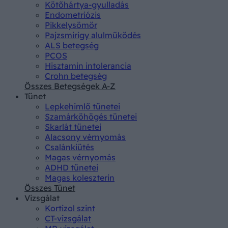
Kötőhártya-gyulladás
Endometriózis
Pikkelysömör
Pajzsmirigy alulműködés
ALS betegség
PCOS
Hisztamin intolerancia
Crohn betegség
Összes Betegségek A-Z
Tünet
Lepkehimlő tünetei
Szamárköhögés tünetei
Skarlát tünetei
Alacsony vérnyomás
Csalánkiütés
Magas vérnyomás
ADHD tünetei
Magas koleszterin
Összes Tünet
Vizsgálat
Kortizol szint
CT-vizsgálat