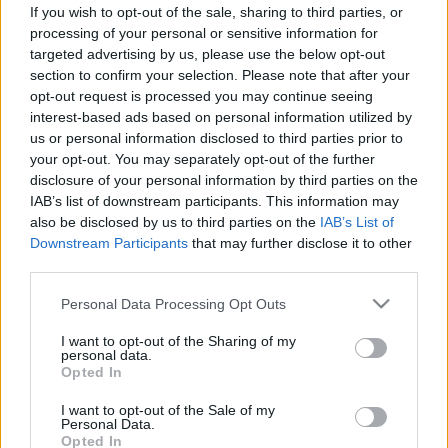
széllökésekkel fejfájással indul a
If you wish to opt-out of the sale, sharing to third parties, or
hét
processing of your personal or sensitive information for
targeted advertising by us, please use the below opt-out
section to confirm your selection. Please note that after your
opt-out request is processed you may continue seeing
interest-based ads based on personal information utilized by
us or personal information disclosed to third parties prior to
your opt-out. You may separately opt-out of the further
disclosure of your personal information by third parties on the
IAB’s list of downstream participants. This information may
also be disclosed by us to third parties on the
IAB’s List of
Downstream Participants
that may further disclose it to other
third parties.
Please note that this website/app uses one or more Google
Personal Data Processing Opt Outs
services and may gather and store information including but
not limited to your visit or usage behaviour. You may click to
I want to opt-out of the Sharing of my
personal data.
grant or deny consent to Google and its third-party tags to
Opted In
use your data for below specified purposes in below Google
consent section.
I want to opt-out of the Sale of my
Personal Data.
Opted In