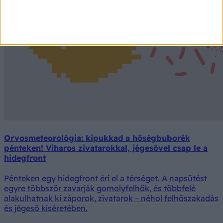
Orvosmeteorológia: kipukkad a hőségbuborék
pénteken! Viharos zivatarokkal, jégesővel csap le a
hidegfront
Pénteken egy hidegfront éri el a térséget. A napsütést
egyre többször zavarják gomolyfelhők, és többfelé
alakulhatnak ki záporok, zivatarok – néhol felhőszakadás
és jégeső kíséretében.