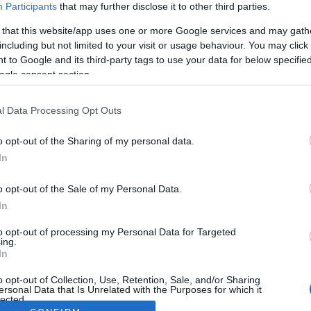
Participants
that may further disclose it to other third parties.
 that this website/app uses one or more Google services and may gath
including but not limited to your visit or usage behaviour. You may click 
 to Google and its third-party tags to use your data for below specifi
ogle consent section.
l Data Processing Opt Outs
o opt-out of the Sharing of my personal data.
In
o opt-out of the Sale of my Personal Data.
In
to opt-out of processing my Personal Data for Targeted
ing.
In
o opt-out of Collection, Use, Retention, Sale, and/or Sharing
ersonal Data that Is Unrelated with the Purposes for which it
lected.