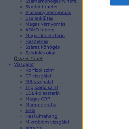
Opted 
Szamárköhögés tünetei
Skarlát tünetei
Alacsony vérnyomás
Google 
Csalánkiütés
Magas vérnyomás
I want t
ADHD tünetei
web or d
Magas koleszterin
Hasmenés
I want t
Száraz köhögés
purpose
Szédülés okai
Összes Tünet
I want 
Vizsgálat
Kortizol szint
I want t
CT-vizsgálat
web or d
MR-vizsgálat
Triglicerid szint
LDL-koleszterin
I want t
Magas CRP
or app.
Mammográfia
EKG
I want t
Hasi ultrahang
Mikrobiom vizsgálat
I want t
Vérvétel