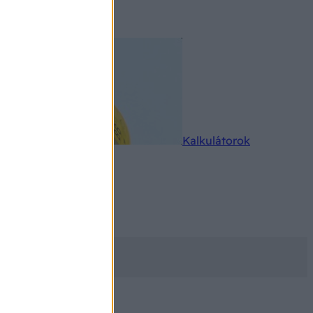
rkereső
Kalkulátorok