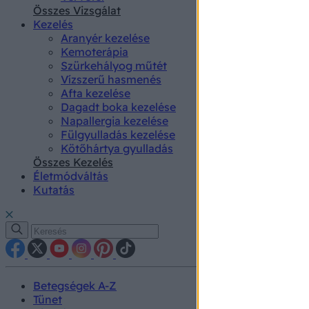
authenti
Összes Vizsgálat
Kezelés
Aranyér kezelése
Kemoterápia
Szürkehályog műtét
Vízszerű hasmenés
Afta kezelése
Dagadt boka kezelése
Napallergia kezelése
Fülgyulladás kezelése
Kötőhártya gyulladás
Összes Kezelés
Életmódváltás
Kutatás
Betegségek A-Z
Tünet