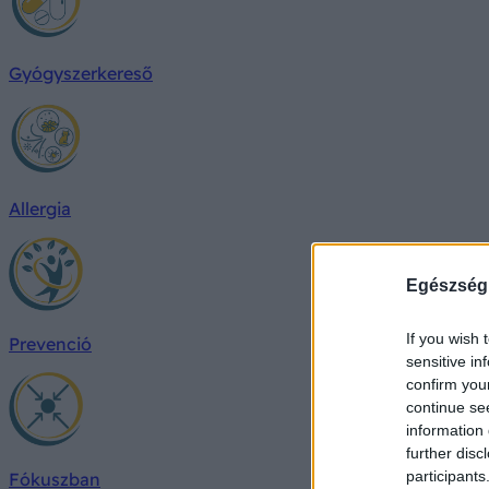
Gyógyszerkereső
Allergia
Egészség
If you wish 
Prevenció
sensitive in
confirm you
continue se
information 
further disc
participants
Fókuszban