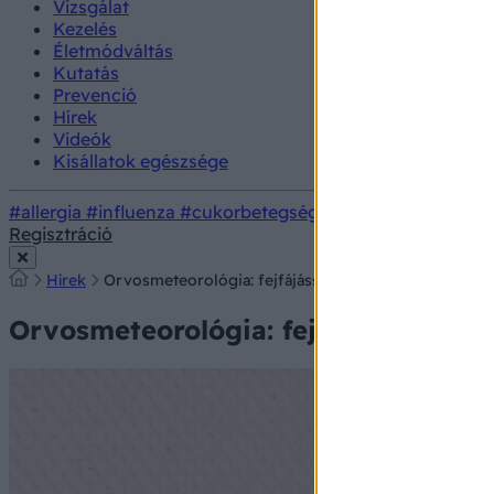
Vizsgálat
Kezelés
Életmódváltás
Kutatás
Prevenció
Hírek
Videók
Kisállatok egészsége
#allergia
#influenza
#cukorbetegség
#orvosmeteorológi
Regisztráció
Hírek
Orvosmeteorológia: fejfájással, migrénnel tér vissza 
Orvosmeteorológia: fejfájással, migr