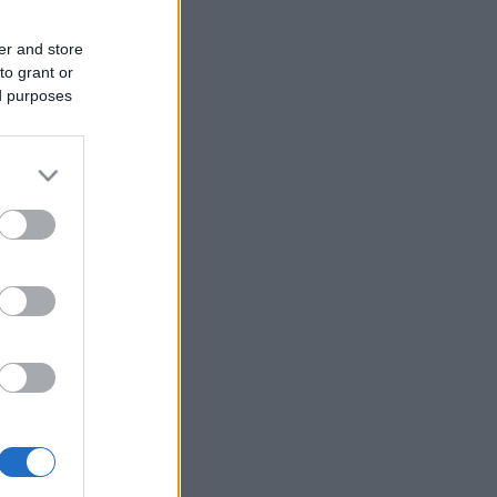
er and store
to grant or
ed purposes