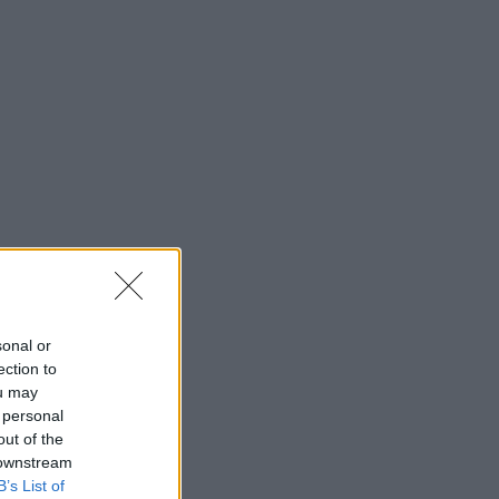
sonal or
ection to
ou may
 personal
out of the
 downstream
B’s List of