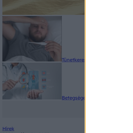
Tünetkereső
Betegségek A-Z
Hírek