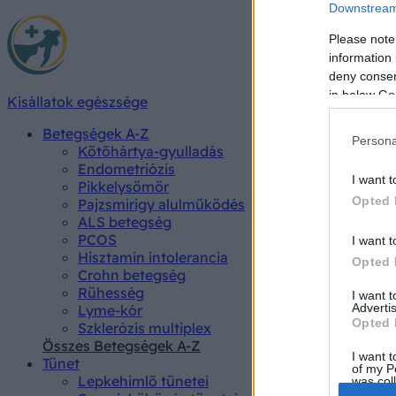
Downstream 
Please note
information 
deny consent
in below Go
Kisállatok egészsége
Betegségek A-Z
Persona
Kötőhártya-gyulladás
Endometriózis
I want t
Pikkelysömör
Opted 
Pajzsmirigy alulműködés
ALS betegség
PCOS
I want t
Hisztamin intolerancia
Opted 
Crohn betegség
Rühesség
I want 
Advertis
Lyme-kór
Opted 
Szklerózis multiplex
Összes Betegségek A-Z
I want t
Tünet
of my P
Lepkehimlő tünetei
was col