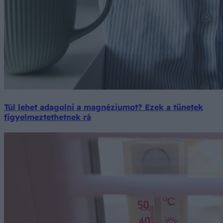
Túl lehet adagolni a magnéziumot? Ezek a tünetek
figyelmeztethetnek rá