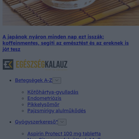
A japánok nyáron minden nap ezt isszák:
koffeinmentes, segíti az emésztést és az ereknek is
jót tesz
Betegségek A-Z
Kötőhártya-gyulladás
Endometriózis
Pikkelysömör
Pajzsmirigy alulműködés
Gyógyszerkereső*
Aspirin Protect 100 mg tabletta