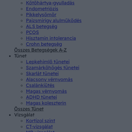
Kötőhártya-gyulladás
Endometriózis
Pikkelysömör
Pajzsmirigy alulműködés
ALS betegség
PCOS
Hisztamin intolerancia
Crohn betegség
Összes Betegségek A-Z
Tünet
Lepkehimlő tünetei
Szamárköhögés tünetei
Skarlát tünetei
Alacsony vérnyomás
Csalánkiütés
Magas vérnyomás
ADHD tünetei
Magas koleszterin
Összes Tünet
Vizsgálat
Kortizol szint
CT-vizsgálat