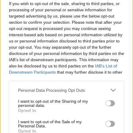
vesznek a dolgok vasárnap! Egyre
If you wish to opt-out of the sale, sharing to third parties, or
télisebbre vált az idő
processing of your personal or sensitive information for
targeted advertising by us, please use the below opt-out
section to confirm your selection. Please note that after your
opt-out request is processed you may continue seeing
interest-based ads based on personal information utilized by
us or personal information disclosed to third parties prior to
your opt-out. You may separately opt-out of the further
disclosure of your personal information by third parties on the
IAB’s list of downstream participants. This information may
also be disclosed by us to third parties on the
IAB’s List of
Downstream Participants
that may further disclose it to other
third parties.
Please note that this website/app uses one or more Google
Personal Data Processing Opt Outs
services and may gather and store information including but
not limited to your visit or usage behaviour. You may click to
I want to opt-out of the Sharing of my
personal data.
grant or deny consent to Google and its third-party tags to
Opted In
use your data for below specified purposes in below Google
consent section.
I want to opt-out of the Sale of my
Personal Data.
Opted In