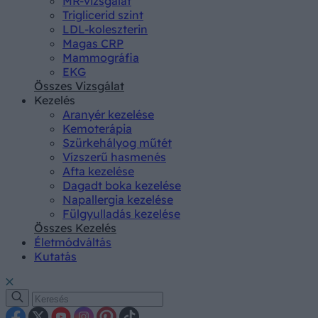
MR-vizsgálat
Triglicerid szint
LDL-koleszterin
Magas CRP
Mammográfia
EKG
Összes Vizsgálat
Kezelés
Aranyér kezelése
Kemoterápia
Szürkehályog műtét
Vízszerű hasmenés
Afta kezelése
Dagadt boka kezelése
Napallergia kezelése
Fülgyulladás kezelése
Összes Kezelés
Életmódváltás
Kutatás