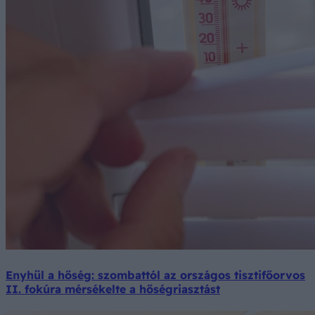
Enyhül a hőség: szombattól az országos tisztifőorvos
II. fokúra mérsékelte a hőségriasztást