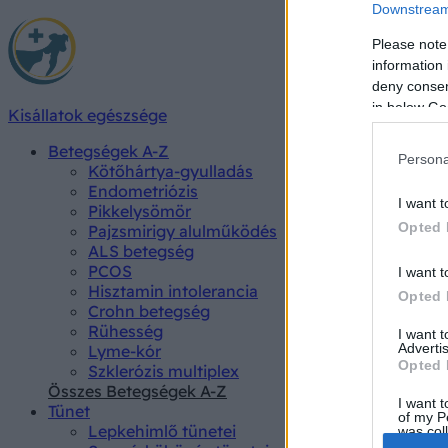
Downstream 
Please note
information 
deny consent
in below Go
Kisállatok egészsége
Betegségek A-Z
Persona
Kötőhártya-gyulladás
Endometriózis
I want t
Pikkelysömör
Opted 
Pajzsmirigy alulműködés
ALS betegség
PCOS
I want t
Hisztamin intolerancia
Opted 
Crohn betegség
Rühesség
I want 
Advertis
Lyme-kór
Opted 
Szklerózis multiplex
Összes Betegségek A-Z
I want t
Tünet
of my P
Lepkehimlő tünetei
was col