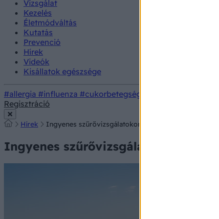
Vizsgálat
Kezelés
Életmódváltás
Kutatás
Prevenció
Hírek
Videók
Kisállatok egészsége
#allergia
#influenza
#cukorbetegség
#orvosmeteorológi
Regisztráció
Hírek
Ingyenes szűrővizsgálatokon vehet részt Siófokon, 
Ingyenes szűrővizsgálatokon vehet 