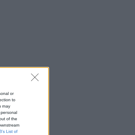
sonal or
ection to
ou may
 personal
out of the
 downstream
B’s List of