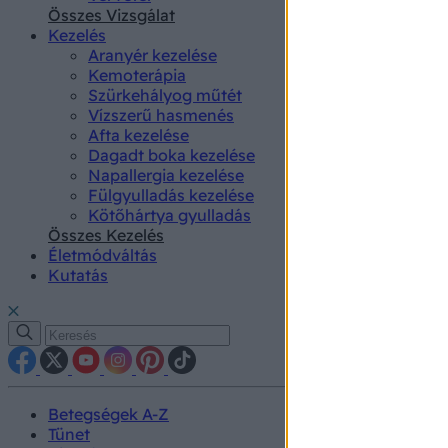
authenti
Összes Vizsgálat
Kezelés
Aranyér kezelése
Kemoterápia
Szürkehályog műtét
Vízszerű hasmenés
Afta kezelése
Dagadt boka kezelése
Napallergia kezelése
Fülgyulladás kezelése
Kötőhártya gyulladás
Összes Kezelés
Életmódváltás
Kutatás
Betegségek A-Z
Tünet