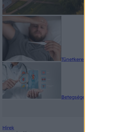
Tünetkereső
Betegségek A-Z
Hírek