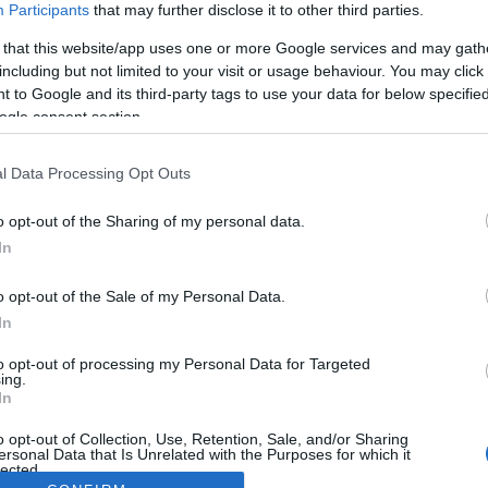
Participants
that may further disclose it to other third parties.
 that this website/app uses one or more Google services and may gath
including but not limited to your visit or usage behaviour. You may click 
 to Google and its third-party tags to use your data for below specifi
ogle consent section.
l Data Processing Opt Outs
o opt-out of the Sharing of my personal data.
In
o opt-out of the Sale of my Personal Data.
In
to opt-out of processing my Personal Data for Targeted
ing.
In
o opt-out of Collection, Use, Retention, Sale, and/or Sharing
ersonal Data that Is Unrelated with the Purposes for which it
lected.