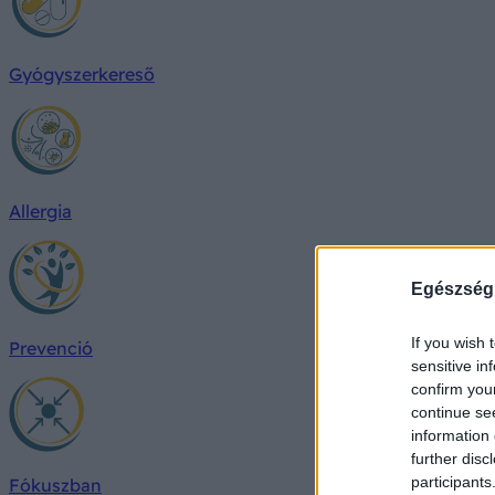
Gyógyszerkereső
Allergia
Egészség
If you wish 
Prevenció
sensitive in
confirm you
continue se
information 
further disc
participants
Fókuszban