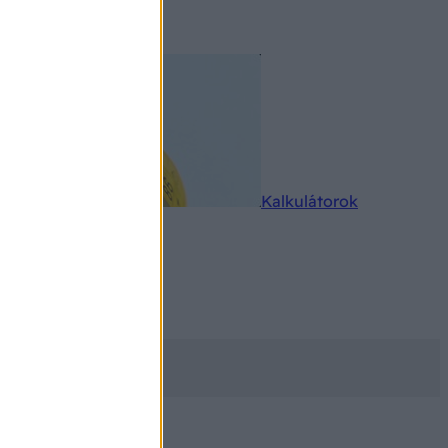
rkereső
Kalkulátorok