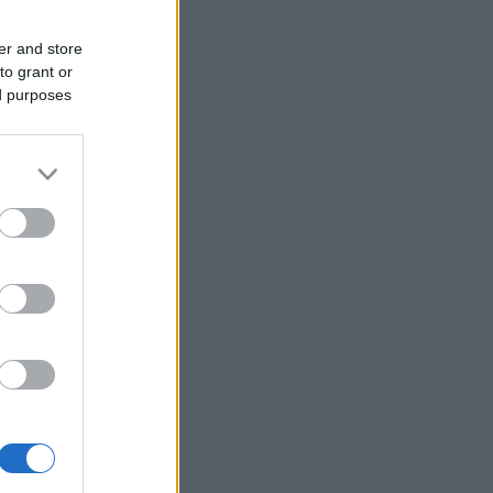
er and store
to grant or
ed purposes