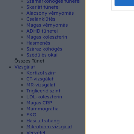
Opted 
Szamárköhögés tünetei
Skarlát tünetei
Alacsony vérnyomás
Google 
Csalánkiütés
Magas vérnyomás
I want t
ADHD tünetei
web or d
Magas koleszterin
Hasmenés
I want t
Száraz köhögés
purpose
Szédülés okai
Összes Tünet
I want 
Vizsgálat
Kortizol szint
I want t
CT-vizsgálat
web or d
MR-vizsgálat
Triglicerid szint
LDL-koleszterin
I want t
Magas CRP
or app.
Mammográfia
EKG
I want t
Hasi ultrahang
Mikrobiom vizsgálat
I want t
Vérvétel