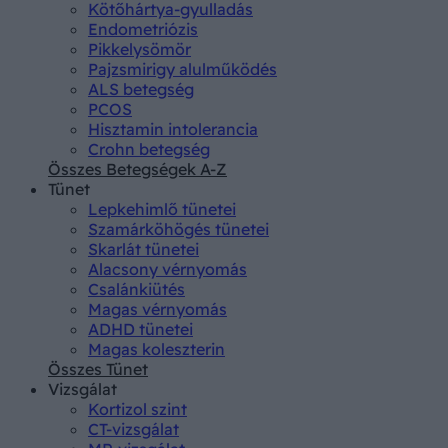
Kötőhártya-gyulladás
Endometriózis
Pikkelysömör
Pajzsmirigy alulműködés
ALS betegség
PCOS
Hisztamin intolerancia
Crohn betegség
Összes Betegségek A-Z
Tünet
Lepkehimlő tünetei
Szamárköhögés tünetei
Skarlát tünetei
Alacsony vérnyomás
Csalánkiütés
Magas vérnyomás
ADHD tünetei
Magas koleszterin
Összes Tünet
Vizsgálat
Kortizol szint
CT-vizsgálat