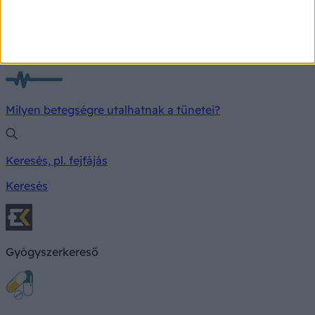
TÜNETKERESŐ
Milyen betegségre utalhatnak a tünetei?
Keresés, pl. fejfájás
Keresés
Gyógyszerkereső