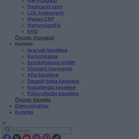
MR-vizsgálat
Triglicerid szint
LDL-koleszterin
Magas CRP
Mammográfia
EKG
Összes Vizsgálat
Kezelés
Aranyér kezelése
Kemoterápia
Szürkehályog műtét
Vízszerű hasmenés
Afta kezelése
Dagadt boka kezelése
Napallergia kezelése
Fülgyulladás kezelése
Összes Kezelés
Életmódváltás
Kutatás