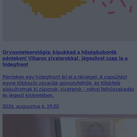
Orvosmeteorológia: kipukkad a hőségbuborék
pénteken! Viharos zivatarokkal, jégesővel csap le a
hidegfront
Pénteken egy hidegfront éri el a térséget. A napsütést
egyre többször zavarják gomolyfelhők, és többfelé
alakulhatnak ki záporok, zivatarok – néhol felhőszakadás
és jégeső kíséretében.
2026. augusztus 6. 19:20