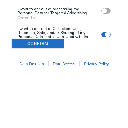
I want to opt-out of processing my
Personal Data for Targeted Advertising.
Opted In
I want to opt-out of Collection, Use,
Retention, Sale, and/or Sharing of my
Personal Data that Is Unrelated with the
Purposes for which it was collected.
CONFIRM
Opted Out
Hírek
2026. május 18. 15:24
Google consents
Megosztás
Küldés
Küldés Messengeren
Data Deletion
Data Access
Privacy Policy
I want to allow Google to enable storage
related to advertising like cookies on web or
Tomanóczy Andrea
device identifiers in apps.
szerkesztő
I want to allow my user data to be sent to
Google for online advertising purposes.
Mintha egy Monty Python filmből bukkant volna elő a
I want to allow Google to send me
nyúl.
personalized advertising.
I want to allow Google to enable storage