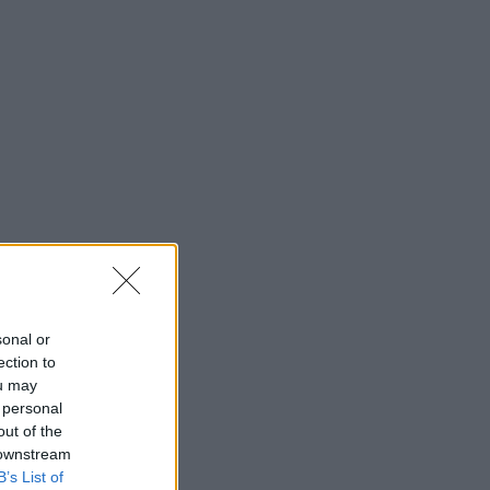
sonal or
ection to
ou may
 personal
out of the
 downstream
B’s List of