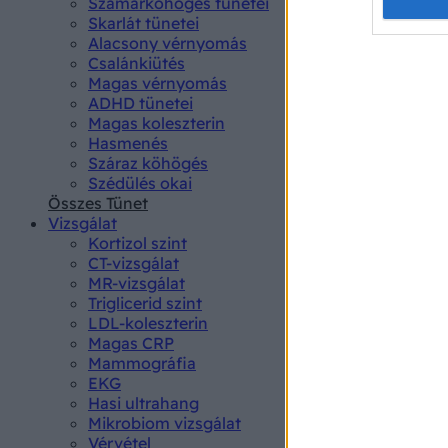
Opted 
Szamárköhögés tünetei
Skarlát tünetei
Alacsony vérnyomás
Google 
Csalánkiütés
Magas vérnyomás
I want t
ADHD tünetei
web or d
Magas koleszterin
Hasmenés
I want t
Száraz köhögés
purpose
Szédülés okai
Összes Tünet
I want 
Vizsgálat
Kortizol szint
I want t
CT-vizsgálat
web or d
MR-vizsgálat
Triglicerid szint
LDL-koleszterin
I want t
Magas CRP
or app.
Mammográfia
EKG
I want t
Hasi ultrahang
Mikrobiom vizsgálat
I want t
Vérvétel