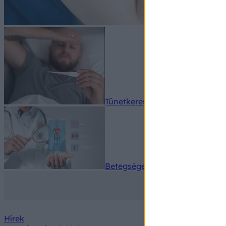
Tünetkereső
Betegségek A-Z
Hírek