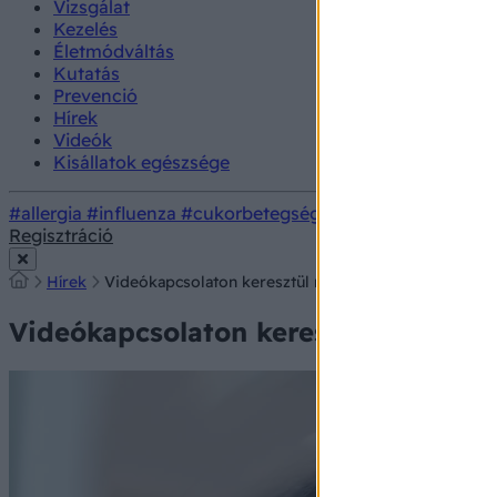
Vizsgálat
Kezelés
Életmódváltás
Kutatás
Prevenció
Hírek
Videók
Kisállatok egészsége
#allergia
#influenza
#cukorbetegség
#orvosmeteorológi
Regisztráció
Hírek
Videókapcsolaton keresztül mentettek életet – már
Videókapcsolaton keresztül mentett