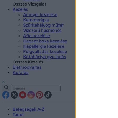
authenti
Összes Vizsgálat
Kezelés
Aranyér kezelése
Kemoterápia
Szürkehályog műtét
Vízszerű hasmenés
Afta kezelése
Dagadt boka kezelése
Napallergia kezelése
Fülgyulladás kezelése
Kötőhártya gyulladás
Összes Kezelés
Életmódváltás
Kutatás
Betegségek A-Z
Tünet