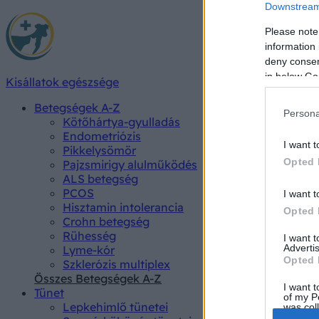
Downstream 
Please note
information 
deny consent
in below Go
Kisállatok egészsége
Betegségek A-Z
Persona
Kötőhártya-gyulladás
Endometriózis
I want t
Pikkelysömör
Opted 
Pajzsmirigy alulműködés
ALS betegség
PCOS
I want t
Hisztamin intolerancia
Opted 
Crohn betegség
Rühesség
I want 
Advertis
Lyme-kór
Opted 
Szklerózis multiplex
Összes Betegségek A-Z
I want t
Tünet
of my P
Lepkehimlő tünetei
was col