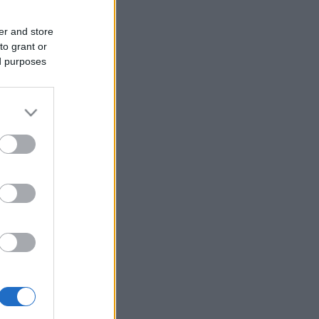
er and store
to grant or
ed purposes