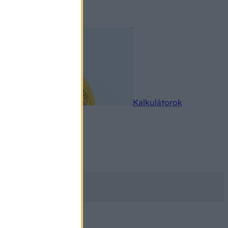
rkereső
Kalkulátorok