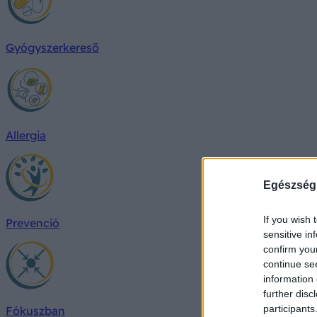
Gyógyszerkereső
Allergia
Egészség
If you wish 
Prevenció
sensitive in
confirm you
continue se
information 
further disc
participants
Fókuszban