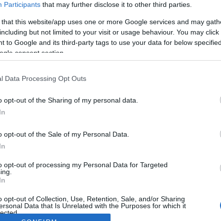
Participants
that may further disclose it to other third parties.
 that this website/app uses one or more Google services and may gath
including but not limited to your visit or usage behaviour. You may click 
 to Google and its third-party tags to use your data for below specifi
ogle consent section.
l Data Processing Opt Outs
o opt-out of the Sharing of my personal data.
In
o opt-out of the Sale of my Personal Data.
In
to opt-out of processing my Personal Data for Targeted
ing.
In
o opt-out of Collection, Use, Retention, Sale, and/or Sharing
ersonal Data that Is Unrelated with the Purposes for which it
lected.