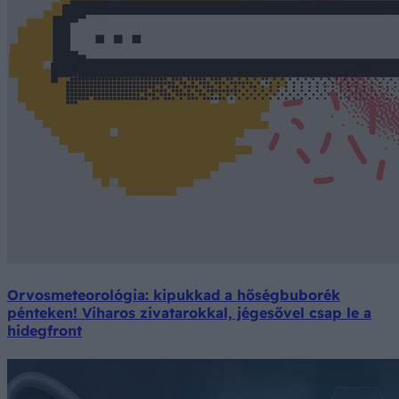
Orvosmeteorológia: kipukkad a hőségbuborék
pénteken! Viharos zivatarokkal, jégesővel csap le a
hidegfront