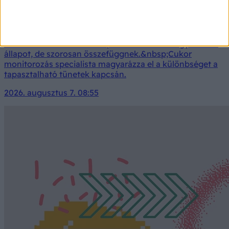
Prediabetes és inzulinrezisztencia: ugyanaz az állapot
vagy sem? Az orvos szerint ez a helyzet
Az inzulinrezisztencia és a prediabetes nem ugyanaz az
állapot, de szorosan összefüggnek.&nbsp;Cukor
monitorozás specialista magyarázza el a különbséget a
tapasztalható tünetek kapcsán.
2026. augusztus 7. 08:55