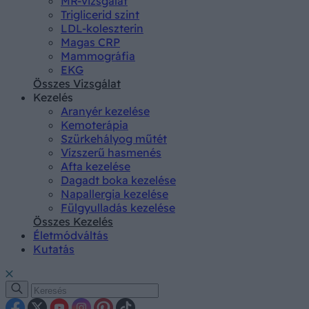
MR-vizsgálat
Triglicerid szint
LDL-koleszterin
Magas CRP
Mammográfia
EKG
Összes Vizsgálat
Kezelés
Aranyér kezelése
Kemoterápia
Szürkehályog műtét
Vízszerű hasmenés
Afta kezelése
Dagadt boka kezelése
Napallergia kezelése
Fülgyulladás kezelése
Összes Kezelés
Életmódváltás
Kutatás