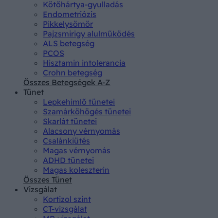
Kötőhártya-gyulladás
Endometriózis
Pikkelysömör
Pajzsmirigy alulműködés
ALS betegség
PCOS
Hisztamin intolerancia
Crohn betegség
Összes Betegségek A-Z
Tünet
Lepkehimlő tünetei
Szamárköhögés tünetei
Skarlát tünetei
Alacsony vérnyomás
Csalánkiütés
Magas vérnyomás
ADHD tünetei
Magas koleszterin
Összes Tünet
Vizsgálat
Kortizol szint
CT-vizsgálat