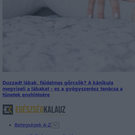
Duzzadt lábak, fájdalmas görcsök? A kánikula
megviseli a lábakat - ez a gyógyszerész tanácsa a
tünetek enyhítésére
Betegségek A-Z