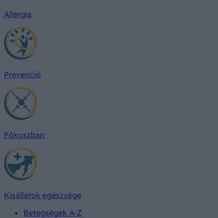
Allergia
Prevenció
Fókuszban
Kisállatok egészsége
Betegségek A-Z