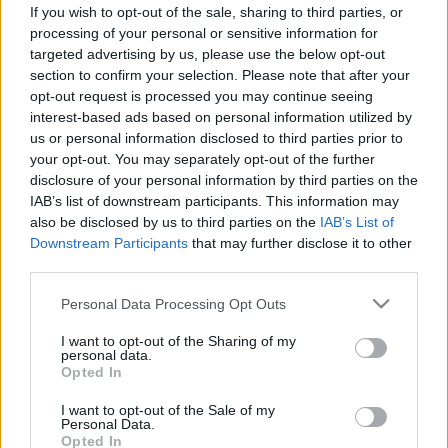
If you wish to opt-out of the sale, sharing to third parties, or
#allergia
#influenza
#cukorbetegség
processing of your personal or sensitive information for
#orvosmeteorológia
#vérnyomás
#stroke
#rákbetegség
targeted advertising by us, please use the below opt-out
#pajzsmirigy
#reflux
#ekcéma
#herpesz
section to confirm your selection. Please note that after your
Regisztráció
opt-out request is processed you may continue seeing
interest-based ads based on personal information utilized by
Penicillin-allergia: nem
us or personal information disclosed to third parties prior to
Kezelés
Gyógyszerterápia
adható rá bármilyen
your opt-out. You may separately opt-out of the further
antibiotikum!
disclosure of your personal information by third parties on the
IAB’s list of downstream participants. This information may
Penicillin-allergia: nem adható rá
also be disclosed by us to third parties on the
IAB’s List of
bármilyen antibiotikum!
Downstream Participants
that may further disclose it to other
third parties.
Please note that this website/app uses one or more Google
Personal Data Processing Opt Outs
services and may gather and store information including but
not limited to your visit or usage behaviour. You may click to
I want to opt-out of the Sharing of my
personal data.
grant or deny consent to Google and its third-party tags to
Opted In
use your data for below specified purposes in below Google
consent section.
I want to opt-out of the Sale of my
Personal Data.
Opted In