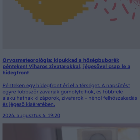
Orvosmeteorológia: kipukkad a hőségbuborék
pénteken! Viharos zivatarokkal, jégesővel csap le a
hidegfront
Pénteken egy hidegfront éri el a térséget. A napsütést
egyre többször zavarják gomolyfelhők, és többfelé
alakulhatnak ki záporok, zivatarok – néhol felhőszakadás
és jégeső kíséretében.
2026. augusztus 6. 19:20