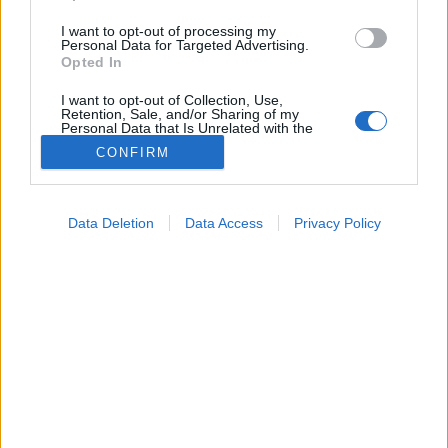
I want to opt-out of processing my
Personal Data for Targeted Advertising.
Opted In
I want to opt-out of Collection, Use,
Retention, Sale, and/or Sharing of my
Personal Data that Is Unrelated with the
Purposes for which it was collected.
CONFIRM
Opted Out
Google consents
Data Deletion
Data Access
Privacy Policy
I want to allow Google to enable storage
related to advertising like cookies on web or
device identifiers in apps.
I want to allow my user data to be sent to
Google for online advertising purposes.
I want to allow Google to send me
personalized advertising.
I want to allow Google to enable storage