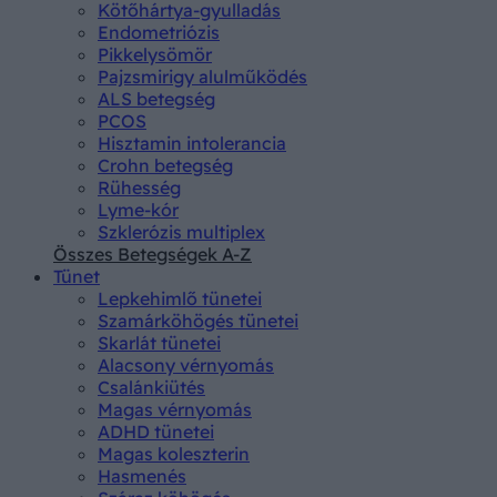
Kötőhártya-gyulladás
Endometriózis
Pikkelysömör
Pajzsmirigy alulműködés
ALS betegség
PCOS
Hisztamin intolerancia
Crohn betegség
Rühesség
Lyme-kór
Szklerózis multiplex
Összes Betegségek A-Z
Tünet
Lepkehimlő tünetei
Szamárköhögés tünetei
Skarlát tünetei
Alacsony vérnyomás
Csalánkiütés
Magas vérnyomás
ADHD tünetei
Magas koleszterin
Hasmenés