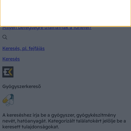
TÜNETKERESŐ
Milyen betegségre utalhatnak a tünetei?
Keresés, pl. fejfájás
Keresés
Gyógyszerkereső
A kereséshez írja be a gyógyszer, gyógykészítmény
nevét, hatóanyagát. Kategorizált találatokért jelölje be a
keresett tulajdonságokat.