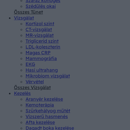
Száraz köhögés
Szédülés okai
Összes Tünet
Vizsgálat
Kortizol szint
CT-vizsgálat
MR-vizsgálat
Triglicerid szint
LDL-koleszterin
Magas CRP
Mammográfia
EKG
Hasi ultrahang
Mikrobiom vizsgálat
Vérvétel
Összes Vizsgálat
Kezelés
Aranyér kezelése
Kemoterápia
Szürkehályog műtét
Vízszerű hasmenés
Afta kezelése
Dagadt boka kezelése