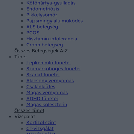
Kötőhártya-gyulladás
Endometriózis
Pikkelysömör
Pajzsmirigy alulműködés
ALS betegség
PCOS
Hisztamin intolerancia
Crohn betegség
Összes Betegségek A-Z
Tünet
Lepkehimlő tünetei
Szamárköhögés tünetei
Skarlát tünetei
Alacsony vérnyomás
Csalánkiütés
Magas vérnyomás
ADHD tünetei
Magas koleszterin
Összes Tünet
Vizsgálat
Kortizol szint
CT-vizsgálat