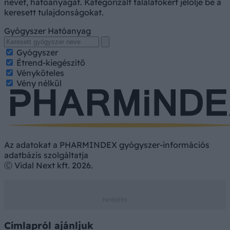
nevét, hatóanyagát. Kategorizált találatokért jelölje be a
keresett tulajdonságokat.
Gyógyszer
Hatóanyag
Gyógyszer
Étrend-kiegészítő
Vényköteles
Vény nélkül
Az adatokat a PHARMINDEX gyógyszer-információs
adatbázis szolgáltatja
Ⓒ Vidal Next kft. 2026.
Címlapról ajánljuk