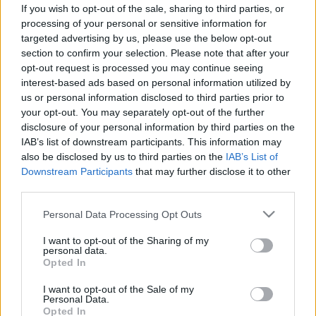
szakgyógyszerész elárulja, mik
If you wish to opt-out of the sale, sharing to third parties, or
processing of your personal or sensitive information for
használhatnak és mik nem
targeted advertising by us, please use the below opt-out
section to confirm your selection. Please note that after your
opt-out request is processed you may continue seeing
interest-based ads based on personal information utilized by
us or personal information disclosed to third parties prior to
your opt-out. You may separately opt-out of the further
disclosure of your personal information by third parties on the
IAB’s list of downstream participants. This information may
also be disclosed by us to third parties on the
IAB’s List of
Downstream Participants
that may further disclose it to other
third parties.
Please note that this website/app uses one or more Google
Personal Data Processing Opt Outs
services and may gather and store information including but
not limited to your visit or usage behaviour. You may click to
I want to opt-out of the Sharing of my
personal data.
grant or deny consent to Google and its third-party tags to
Opted In
use your data for below specified purposes in below Google
consent section.
I want to opt-out of the Sale of my
Personal Data.
Opted In