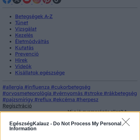
Betegségek A-Z
Tünet
Vizsgálat
Kezelés
Életmódváltás
Kutatás
Prevenció
Hírek
Videók
Kisállatok egészsége
#allergia
#influenza
#cukorbetegség
#orvosmeteorológia
#vérnyomás
#stroke
#rákbetegség
#pajzsmirigy
#reflux
#ekcéma
#herpesz
Regisztráció
Mi a jó gyomorégés ellen? A
Természetes
Kezelés
szakgyógyszerész elárulja,
gyógymódok
mik használhatnak és mik nem
EgészségKalauz -
Do Not Process My Personal
Information
Mi a jó gyomorégés ellen? A