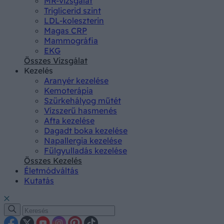
MR-vizsgálat
Triglicerid szint
LDL-koleszterin
Magas CRP
Mammográfia
EKG
Összes Vizsgálat
Kezelés
Aranyér kezelése
Kemoterápia
Szürkehályog műtét
Vízszerű hasmenés
Afta kezelése
Dagadt boka kezelése
Napallergia kezelése
Fülgyulladás kezelése
Összes Kezelés
Életmódváltás
Kutatás