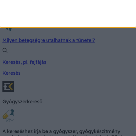
TÜNETKERESŐ
Milyen betegségre utalhatnak a tünetei?
Keresés, pl. fejfájás
Keresés
Gyógyszerkereső
A kereséshez írja be a gyógyszer, gyógykészítmény