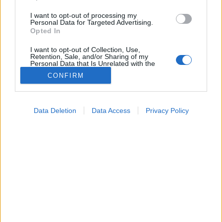
I want to opt-out of processing my
Personal Data for Targeted Advertising.
Opted In
I want to opt-out of Collection, Use,
Retention, Sale, and/or Sharing of my
Personal Data that Is Unrelated with the
Purposes for which it was collected.
CONFIRM
Opted Out
Google consents
Természetes gyógymódok
Data Deletion
Data Access
Privacy Policy
2024. július 31. 15:04
I want to allow Google to enable storage
Megosztás
Küldés
Küldés Messengeren
related to advertising like cookies on web or
device identifiers in apps.
PTA
I want to allow my user data to be sent to
szerző
Google for online advertising purposes.
I want to allow Google to send me
personalized advertising.
Vajon tényleg segít a szódabikarbóna gyomorégés
esetén?
I want to allow Google to enable storage