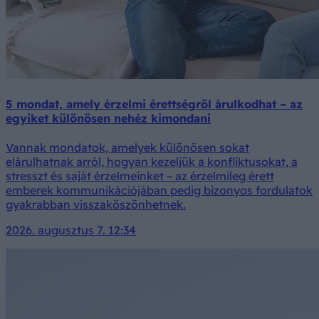
5 mondat, amely érzelmi érettségről árulkodhat – az
egyiket különösen nehéz kimondani
Vannak mondatok, amelyek különösen sokat
elárulhatnak arról, hogyan kezeljük a konfliktusokat, a
stresszt és saját érzelmeinket – az érzelmileg érett
emberek kommunikációjában pedig bizonyos fordulatok
gyakrabban visszaköszönhetnek.
2026. augusztus 7. 12:34