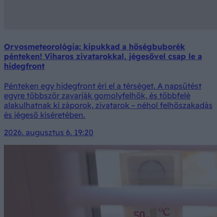
Orvosmeteorológia: kipukkad a hőségbuborék
pénteken! Viharos zivatarokkal, jégesővel csap le a
hidegfront
Pénteken egy hidegfront éri el a térséget. A napsütést
egyre többször zavarják gomolyfelhők, és többfelé
alakulhatnak ki záporok, zivatarok – néhol felhőszakadás
és jégeső kíséretében.
2026. augusztus 6. 19:20