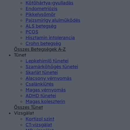
Kötőhártya-gyulladás
Endometriózis
Pikkelysömör
Pajzsmirigy alulműködés
ALS betegség
PCOS
Hisztamin intolerancia
Crohn betegség
Összes Betegségek A-Z
Tünet
Lepkehimlő tünetei
Szamárköhögés tünetei
Skarlát tünetei
Alacsony vérnyomás
Csalánkiütés
Magas vérnyomás
ADHD tünetei
Magas koleszterin
Összes Tünet
Vizsgálat
Kortizol szint
CT-vizsgálat