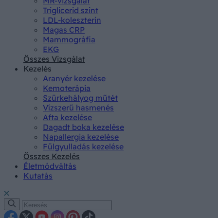
MR-vizsgálat
Triglicerid szint
LDL-koleszterin
Magas CRP
Mammográfia
EKG
Összes Vizsgálat
Kezelés
Aranyér kezelése
Kemoterápia
Szürkehályog műtét
Vízszerű hasmenés
Afta kezelése
Dagadt boka kezelése
Napallergia kezelése
Fülgyulladás kezelése
Összes Kezelés
Életmódváltás
Kutatás