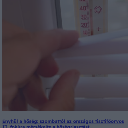
Enyhül a hőség: szombattól az országos tisztifőorvos
II. fokúra mérsékelte a hőségriasztást