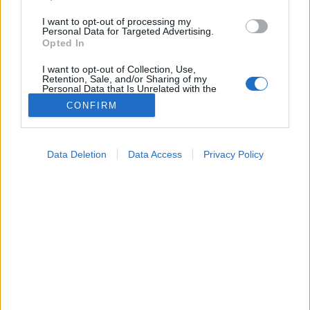
I want to opt-out of processing my
Personal Data for Targeted Advertising.
Opted In
I want to opt-out of Collection, Use,
Retention, Sale, and/or Sharing of my
Personal Data that Is Unrelated with the
Purposes for which it was collected.
CONFIRM
Opted Out
Google consents
Data Deletion
Data Access
Privacy Policy
Orvostudományi kutatások
I want to allow Google to enable storage
2026. május 13. 09:54
related to advertising like cookies on web or
Megosztás
Küldés
Küldés Messengeren
device identifiers in apps.
I want to allow my user data to be sent to
Petrás Gabriella
Google for online advertising purposes.
online szerkesztő
I want to allow Google to send me
personalized advertising.
A virtuális valóság (VR) használata a műtét utáni első
I want to allow Google to enable storage