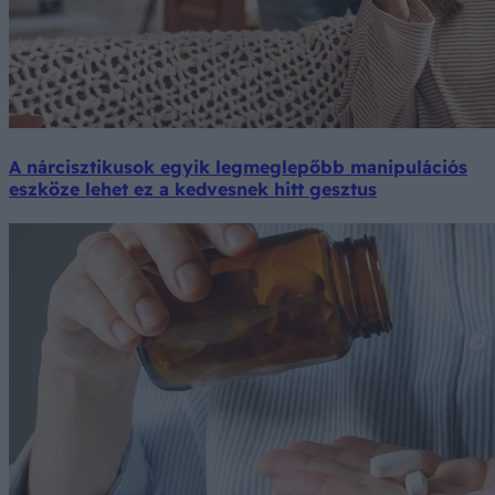
A nárcisztikusok egyik legmeglepőbb manipulációs
eszköze lehet ez a kedvesnek hitt gesztus