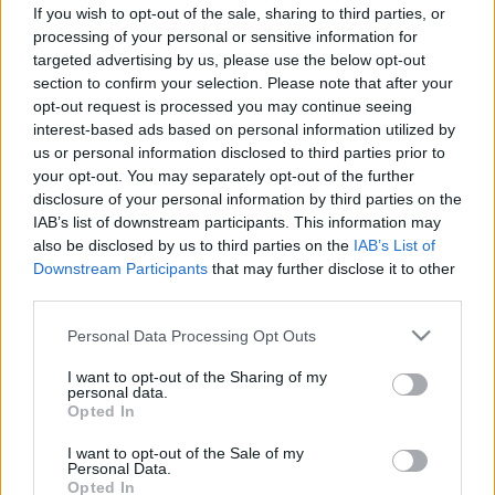
A virtuális valóság segíthet a
If you wish to opt-out of the sale, sharing to third parties, or
műtét utáni fájdalom enyhítésében
processing of your personal or sensitive information for
targeted advertising by us, please use the below opt-out
– magyar kutatás
section to confirm your selection. Please note that after your
opt-out request is processed you may continue seeing
interest-based ads based on personal information utilized by
us or personal information disclosed to third parties prior to
your opt-out. You may separately opt-out of the further
disclosure of your personal information by third parties on the
IAB’s list of downstream participants. This information may
also be disclosed by us to third parties on the
IAB’s List of
Downstream Participants
that may further disclose it to other
third parties.
Please note that this website/app uses one or more Google
Personal Data Processing Opt Outs
services and may gather and store information including but
not limited to your visit or usage behaviour. You may click to
I want to opt-out of the Sharing of my
personal data.
grant or deny consent to Google and its third-party tags to
Opted In
use your data for below specified purposes in below Google
consent section.
I want to opt-out of the Sale of my
Personal Data.
Opted In