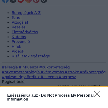
Betegségek A-Z
Tünet
Vizsgálat
Kezelés
Életmódváltás
Kutatás
Prevenció
Hírek
Videók
Kisállatok egészsége
#allergia
#influenza
#cukorbetegség
#orvosmeteorológia
#vérnyomás
#stroke
#rákbetegség
#pajzsmirigy
#reflux
#ekcéma
#herpesz
Regisztráció
A virtuális valóság segíthet
Orvostudományi
a műtét utáni fájdalom
Kutatás
kutatások
enyhítésében – magyar
EgészségKalauz -
Do Not Process My Personal
kutatás
Information