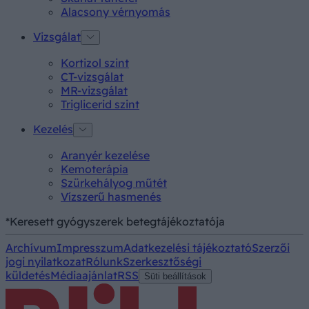
Alacsony vérnyomás
Vizsgálat
Kortizol szint
CT-vizsgálat
MR-vizsgálat
Triglicerid szint
Kezelés
Aranyér kezelése
Kemoterápia
Szürkehályog műtét
Vízszerű hasmenés
*Keresett gyógyszerek betegtájékoztatója
Archívum
Impresszum
Adatkezelési tájékoztató
Szerzői
jogi nyilatkozat
Rólunk
Szerkesztőségi
küldetés
Médiaajánlat
RSS
Süti beállítások