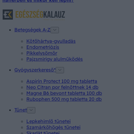
Betegségek A-Z
Kötőhártya-gyulladás
Endometriózis
Pikkelysömör
Pajzsmirigy alulműködés
Gyógyszerkereső*
Aspirin Protect 100 mg tabletta
Neo Citran por felnőttnek 14 db
Magne B6 bevont tabletta 100 db
Rubophen 500 mg tabletta 20 db
Tünet
Lepkehimlő tünetei
Szamárköhögés tünetei
Skarlát tünetei