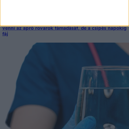
Rosszabbak, mint a szúnyogok! Először észre sem
venni az apró rovarok támadását, de a csípés napokig
fáj