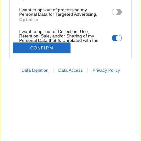
I want to opt-out of processing my
Personal Data for Targeted Advertising.
Opted In
I want to opt-out of Collection, Use,
Retention, Sale, and/or Sharing of my
Kalkulátorok
Personal Data that Is Unrelated with the
2018. október 11. 14:36
Purposes for which it was collected.
CONFIRM
Megosztás
Küldés
Küldés Messengeren
Opted Out
Google consents
Egészségkalauz
Data Deletion
Data Access
Privacy Policy
I want to allow Google to enable storage
Egészségkalauz
related to advertising like cookies on web or
device identifiers in apps.
Ovulációs naptárunkkal megtudhatja, hogy mikor a
I want to allow my user data to be sent to
Google for online advertising purposes.
legnagyobb az esélye a teherbeesésre.
I want to allow Google to send me
personalized advertising.
I want to allow Google to enable storage