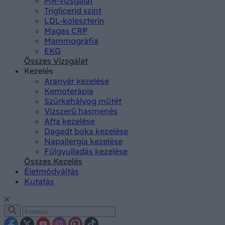
MR-vizsgálat
Triglicerid szint
LDL-koleszterin
Magas CRP
Mammográfia
EKG
Összes Vizsgálat
Kezelés
Aranyér kezelése
Kemoterápia
Szürkehályog műtét
Vízszerű hasmenés
Afta kezelése
Dagadt boka kezelése
Napallergia kezelése
Fülgyulladás kezelése
Összes Kezelés
Életmódváltás
Kutatás