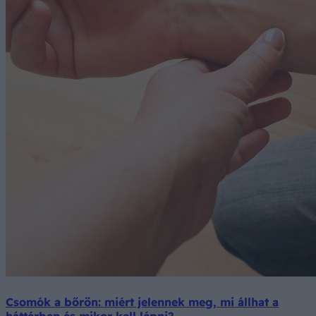
Csomók a bőrön: miért jelennek meg, mi állhat a
háttérben és mikor kell lépni?