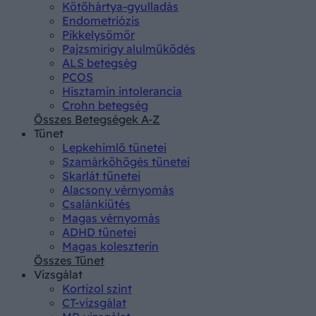
Kötőhártya-gyulladás
Endometriózis
Pikkelysömör
Pajzsmirigy alulműködés
ALS betegség
PCOS
Hisztamin intolerancia
Crohn betegség
Összes Betegségek A-Z
Tünet
Lepkehimlő tünetei
Szamárköhögés tünetei
Skarlát tünetei
Alacsony vérnyomás
Csalánkiütés
Magas vérnyomás
ADHD tünetei
Magas koleszterin
Összes Tünet
Vizsgálat
Kortizol szint
CT-vizsgálat