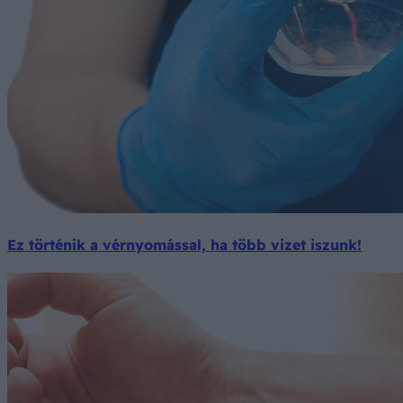
Ez történik a vérnyomással, ha több vizet iszunk!