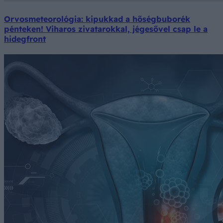
Orvosmeteorológia: kipukkad a hőségbuborék
pénteken! Viharos zivatarokkal, jégesővel csap le a
hidegfront