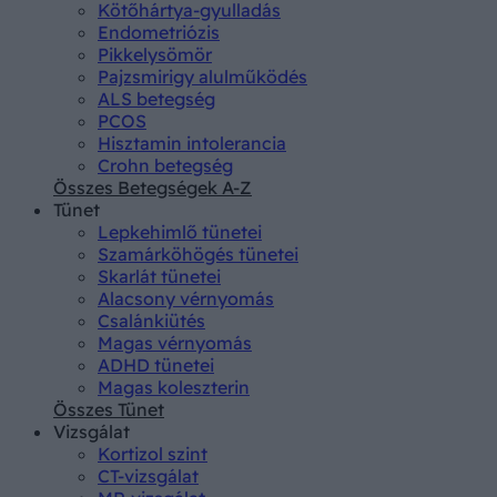
Kötőhártya-gyulladás
Endometriózis
Pikkelysömör
Pajzsmirigy alulműködés
ALS betegség
PCOS
Hisztamin intolerancia
Crohn betegség
Összes Betegségek A-Z
Tünet
Lepkehimlő tünetei
Szamárköhögés tünetei
Skarlát tünetei
Alacsony vérnyomás
Csalánkiütés
Magas vérnyomás
ADHD tünetei
Magas koleszterin
Összes Tünet
Vizsgálat
Kortizol szint
CT-vizsgálat