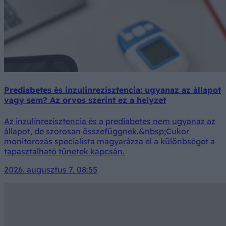
Prediabetes és inzulinrezisztencia: ugyanaz az állapot
vagy sem? Az orvos szerint ez a helyzet
Az inzulinrezisztencia és a prediabetes nem ugyanaz az
állapot, de szorosan összefüggnek.&nbsp;Cukor
monitorozás specialista magyarázza el a különbséget a
tapasztalható tünetek kapcsán.
2026. augusztus 7. 08:55