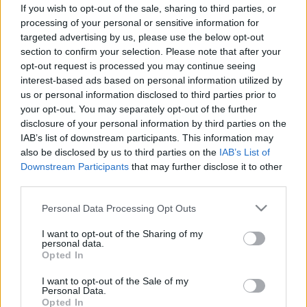
csendben rombolhatja a
If you wish to opt-out of the sale, sharing to third parties, or
processing of your personal or sensitive information for
kapcsolatainkat - figyelmeztet a
targeted advertising by us, please use the below opt-out
pszichológus
section to confirm your selection. Please note that after your
opt-out request is processed you may continue seeing
interest-based ads based on personal information utilized by
us or personal information disclosed to third parties prior to
your opt-out. You may separately opt-out of the further
disclosure of your personal information by third parties on the
IAB’s list of downstream participants. This information may
also be disclosed by us to third parties on the
IAB’s List of
Downstream Participants
that may further disclose it to other
third parties.
Please note that this website/app uses one or more Google
Personal Data Processing Opt Outs
services and may gather and store information including but
not limited to your visit or usage behaviour. You may click to
I want to opt-out of the Sharing of my
personal data.
grant or deny consent to Google and its third-party tags to
Opted In
use your data for below specified purposes in below Google
consent section.
I want to opt-out of the Sale of my
Personal Data.
Opted In