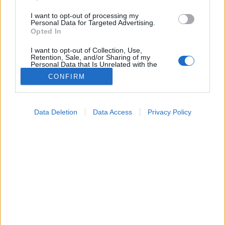
I want to opt-out of processing my
Personal Data for Targeted Advertising.
Opted In
I want to opt-out of Collection, Use,
Retention, Sale, and/or Sharing of my
Personal Data that Is Unrelated with the
Purposes for which it was collected.
CONFIRM
Opted Out
Google consents
Data Deletion
Data Access
Privacy Policy
I want to allow Google to enable storage
Prevenció
related to advertising like cookies on web or
2026. július 08. 09:34
device identifiers in apps.
Megosztás
Küldés
Küldés Messengeren
I want to allow my user data to be sent to
Google for online advertising purposes.
Petrás Gabriella
online szerkesztő
I want to allow Google to send me
personalized advertising.
Már neve is van annak, amikor a telefon miatt
I want to allow Google to enable storage