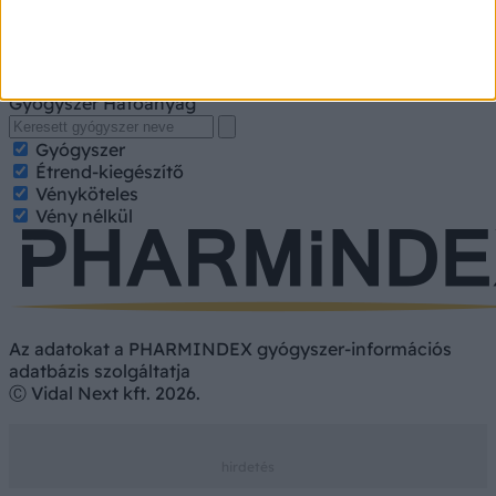
A kereséshez írja be a gyógyszer, gyógykészítmény
nevét, hatóanyagát. Kategorizált találatokért jelölje be a
keresett tulajdonságokat.
Gyógyszer
Hatóanyag
Gyógyszer
Étrend-kiegészítő
Vényköteles
Vény nélkül
Az adatokat a PHARMINDEX gyógyszer-információs
adatbázis szolgáltatja
Ⓒ Vidal Next kft. 2026.