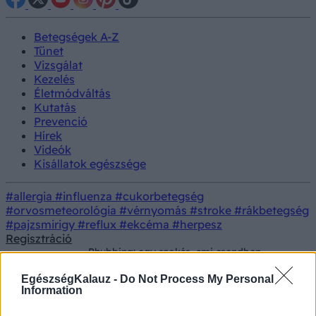
Betegségek A-Z
Tünet
Vizsgálat
Kezelés
Életmódváltás
Kutatás
Prevenció
Hírek
Videók
Kisállatok egészsége
#allergia
#influenza
#cukorbetegség
#orvosmeteorológia
#vérnyomás
#stroke
#rákbetegség
#pajzsmirigy
#reflux
#ekcéma
#herpesz
Regisztráció
Phubbing: egy szokás, ami csendben
Prevenció
rombolhatja a kapcsolatainkat -
figyelmeztet a pszichológus
EgészségKalauz -
Do Not Process My Personal
Information
Phubbing: egy szokás, ami