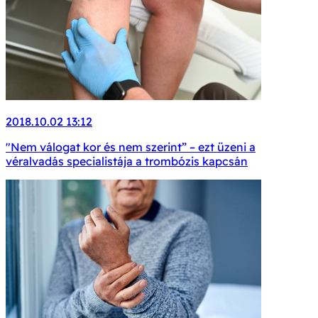
2018.10.02 13:12
"Nem válogat kor és nem szerint” – ezt üzeni a
véralvadás specialistája a trombózis kapcsán