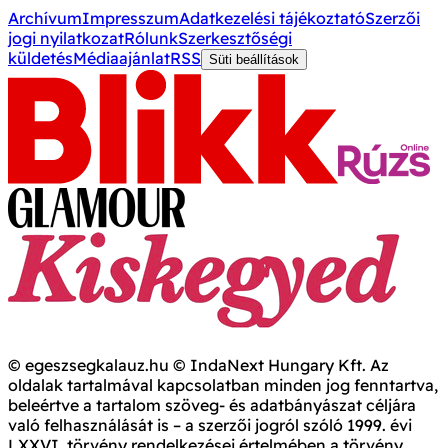
Archívum
Impresszum
Adatkezelési tájékoztató
Szerzői
jogi nyilatkozat
Rólunk
Szerkesztőségi
küldetés
Médiaajánlat
RSS
Süti beállítások
© egeszsegkalauz.hu © IndaNext Hungary Kft. Az
oldalak tartalmával kapcsolatban minden jog fenntartva,
beleértve a tartalom szöveg- és adatbányászat céljára
való felhasználását is – a szerzői jogról szóló 1999. évi
LXXVI. törvény rendelkezései értelmében a törvény