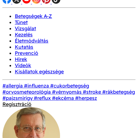
Betegségek A-Z
Tünet
Vizsgálat
Kezelés
Életmódváltás
Kutatás
Prevenció
Hírek
Videók
Kisállatok egészsége
#allergia
#influenza
#cukorbetegség
#orvosmeteorológia
#vérnyomás
#stroke
#rákbetegség
#pajzsmirigy
#reflux
#ekcéma
#herpesz
Regisztráció