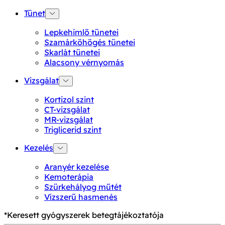
Tünet
Lepkehimlő tünetei
Szamárköhögés tünetei
Skarlát tünetei
Alacsony vérnyomás
Vizsgálat
Kortizol szint
CT-vizsgálat
MR-vizsgálat
Triglicerid szint
Kezelés
Aranyér kezelése
Kemoterápia
Szürkehályog műtét
Vízszerű hasmenés
*Keresett gyógyszerek betegtájékoztatója