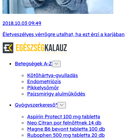
2018.10.03 09:49
Életveszélyes vérrögre utalhat, ha ezt érzi a karjában
Betegségek A-Z
Kötőhártya-gyulladás
Endometriózis
Pikkelysömör
Pajzsmirigy alulműködés
Gyógyszerkereső*
Aspirin Protect 100 mg tabletta
Neo Citran por felnőttnek 14 db
Magne B6 bevont tabletta 100 db
Rubophen 500 mg tabletta 20 db