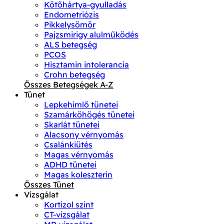
Kötőhártya-gyulladás
Endometriózis
Pikkelysömör
Pajzsmirigy alulműködés
ALS betegség
PCOS
Hisztamin intolerancia
Crohn betegség
Összes Betegségek A-Z
Tünet
Lepkehimlő tünetei
Szamárköhögés tünetei
Skarlát tünetei
Alacsony vérnyomás
Csalánkiütés
Magas vérnyomás
ADHD tünetei
Magas koleszterin
Összes Tünet
Vizsgálat
Kortizol szint
CT-vizsgálat