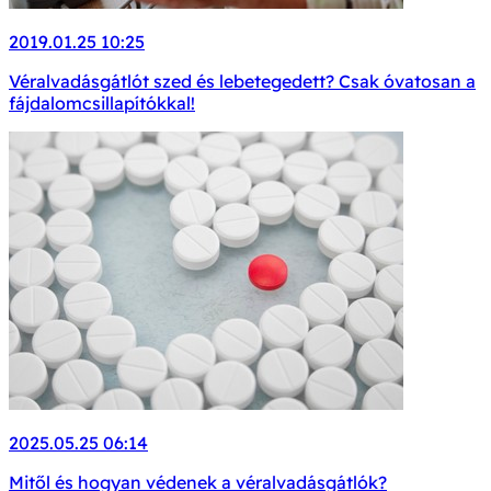
2019.01.25 10:25
Véralvadásgátlót szed és lebetegedett? Csak óvatosan a
fájdalomcsillapítókkal!
2025.05.25 06:14
Mitől és hogyan védenek a véralvadásgátlók?