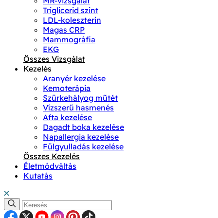
MR-vizsgálat
Triglicerid szint
LDL-koleszterin
Magas CRP
Mammográfia
EKG
Összes Vizsgálat
Kezelés
Aranyér kezelése
Kemoterápia
Szürkehályog műtét
Vízszerű hasmenés
Afta kezelése
Dagadt boka kezelése
Napallergia kezelése
Fülgyulladás kezelése
Összes Kezelés
Életmódváltás
Kutatás