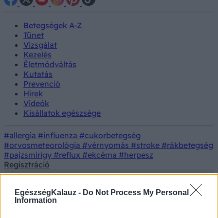
Betegségek A-Z
Tünet
Vizsgálat
Kezelés
Életmódváltás
Kutatás
Prevenció
Hírek
Videók
Kisállatok egészsége
#allergia
#influenza
#cukorbetegség
#orvosmeteorológia
#vérnyomás
#stroke
#rákbetegség
#pajzsmirigy
#reflux
#ekcéma
#herpesz
Regisztráció
EgészségKalauz -
Do Not Process My Personal
Information
Színes