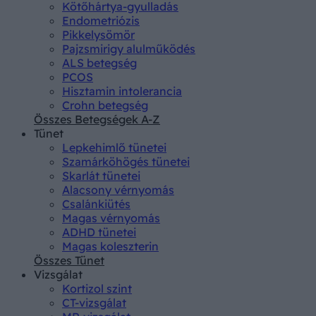
Kötőhártya-gyulladás
Endometriózis
Pikkelysömör
Pajzsmirigy alulműködés
ALS betegség
PCOS
Hisztamin intolerancia
Crohn betegség
Összes Betegségek A-Z
Tünet
Lepkehimlő tünetei
Szamárköhögés tünetei
Skarlát tünetei
Alacsony vérnyomás
Csalánkiütés
Magas vérnyomás
ADHD tünetei
Magas koleszterin
Összes Tünet
Vizsgálat
Kortizol szint
CT-vizsgálat