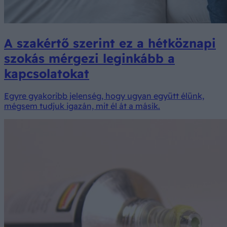
A szakértő szerint ez a hétköznapi
szokás mérgezi leginkább a
kapcsolatokat
Egyre gyakoribb jelenség, hogy ugyan együtt élünk,
mégsem tudjuk igazán, mit él át a másik.