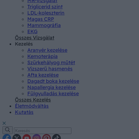
MR-vizsgálat
Triglicerid szint
LDL-koleszterin
Magas CRP
Mammográfia
EKG
Összes Vizsgálat
Kezelés
Aranyér kezelése
Kemoterápia
Szürkehályog műtét
Vízszerű hasmenés
Afta kezelése
Dagadt boka kezelése
Napallergia kezelése
Fülgyulladás kezelése
Összes Kezelés
Életmódváltás
Kutatás