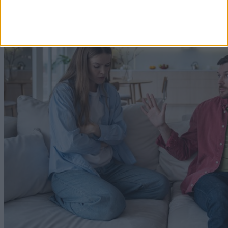
fürdőkádban.