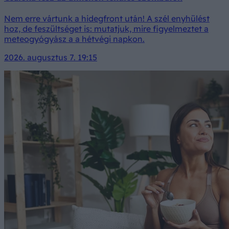
Nem erre vártunk a hidegfront után! A szél enyhülést
hoz, de feszültséget is: mutatjuk, mire figyelmeztet a
meteogyógyász a a hétvégi napkon.
2026. augusztus 7. 19:15