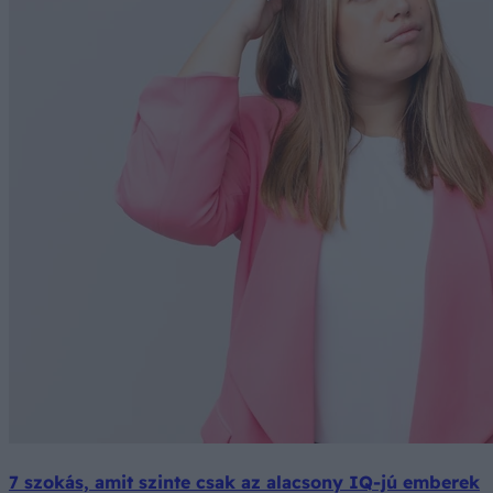
7 szokás, amit szinte csak az alacsony IQ-jú emberek