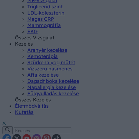
MR-vizsgálat
Triglicerid szint
LDL-koleszterin
Magas CRP
Mammográfia
EKG
Összes Vizsgálat
Kezelés
Aranyér kezelése
Kemoterápia
Szürkehályog műtét
Vízszerű hasmenés
Afta kezelése
Dagadt boka kezelése
Napallergia kezelése
Fülgyulladás kezelése
Összes Kezelés
Életmódváltás
Kutatás