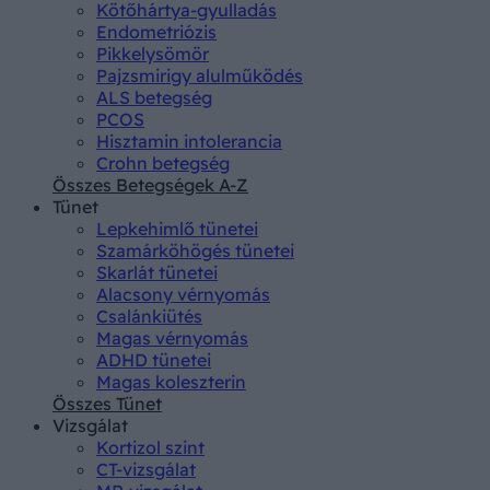
Kötőhártya-gyulladás
Endometriózis
Pikkelysömör
Pajzsmirigy alulműködés
ALS betegség
PCOS
Hisztamin intolerancia
Crohn betegség
Összes Betegségek A-Z
Tünet
Lepkehimlő tünetei
Szamárköhögés tünetei
Skarlát tünetei
Alacsony vérnyomás
Csalánkiütés
Magas vérnyomás
ADHD tünetei
Magas koleszterin
Összes Tünet
Vizsgálat
Kortizol szint
CT-vizsgálat