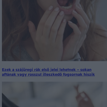
Ezek a szájüregi rák első jelei lehetnek – sokan
aftának vagy rosszul illeszkedő fogsornak hiszik