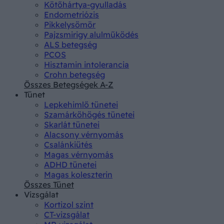
Kötőhártya-gyulladás
Endometriózis
Pikkelysömör
Pajzsmirigy alulműködés
ALS betegség
PCOS
Hisztamin intolerancia
Crohn betegség
Összes Betegségek A-Z
Tünet
Lepkehimlő tünetei
Szamárköhögés tünetei
Skarlát tünetei
Alacsony vérnyomás
Csalánkiütés
Magas vérnyomás
ADHD tünetei
Magas koleszterin
Összes Tünet
Vizsgálat
Kortizol szint
CT-vizsgálat