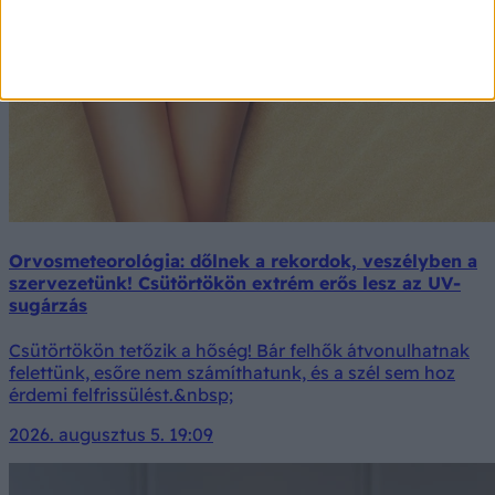
Orvosmeteorológia: dőlnek a rekordok, veszélyben a
szervezetünk! Csütörtökön extrém erős lesz az UV-
sugárzás
Csütörtökön tetőzik a hőség! Bár felhők átvonulhatnak
felettünk, esőre nem számíthatunk, és a szél sem hoz
érdemi felfrissülést.&nbsp;
2026. augusztus 5. 19:09