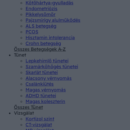
Kötőhártya-gyulladás
Endometriózis
Pikkelysömör
Pajzsmirigy alulműködés
ALS betegség
PCOS
Hisztamin intolerancia
Crohn betegség
Összes Betegségek A-Z
Tünet
Lepkehimlő tünetei
Szamárköhögés tünetei
Skarlát tünetei
Alacsony vérnyomás
Csalánkiütés
Magas vérnyomás
ADHD tünetei
Magas koleszterin
Összes Tünet
Vizsgálat
Kortizol szint
CT-vizsgálat