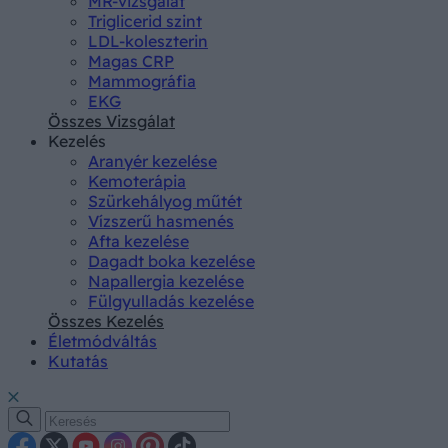
MR-vizsgálat
Triglicerid szint
LDL-koleszterin
Magas CRP
Mammográfia
EKG
Összes Vizsgálat
Kezelés
Aranyér kezelése
Kemoterápia
Szürkehályog műtét
Vízszerű hasmenés
Afta kezelése
Dagadt boka kezelése
Napallergia kezelése
Fülgyulladás kezelése
Összes Kezelés
Életmódváltás
Kutatás