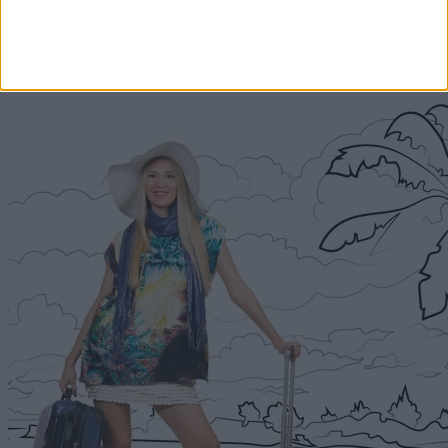
Címlapról ajánljuk