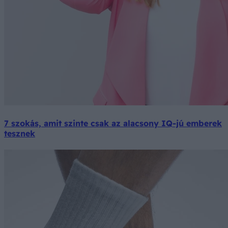
7 szokás, amit szinte csak az alacsony IQ-jú emberek
tesznek