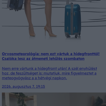
Orvosmeteorológia: nem ezt vártuk a hidegfronttól!
Csalóka lesz az átmeneti lehűlés szombaton
Nem erre vártunk a hidegfront után! A szél enyhülést
hoz, de feszültséget is: mutatjuk, mire figyelmeztet a
meteogyógyász a a hétvégi napkon.
2026. augusztus 7. 19:15