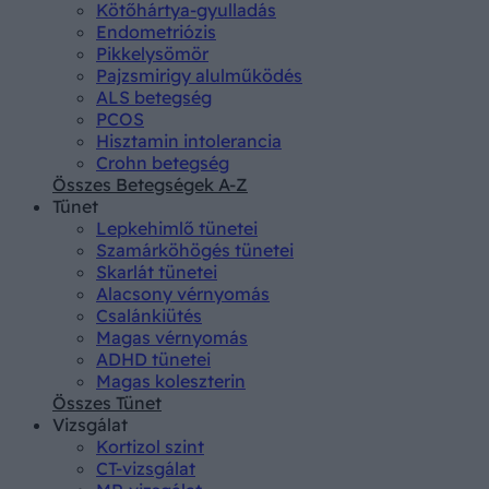
Kötőhártya-gyulladás
Endometriózis
Pikkelysömör
Pajzsmirigy alulműködés
ALS betegség
PCOS
Hisztamin intolerancia
Crohn betegség
Összes Betegségek A-Z
Tünet
Lepkehimlő tünetei
Szamárköhögés tünetei
Skarlát tünetei
Alacsony vérnyomás
Csalánkiütés
Magas vérnyomás
ADHD tünetei
Magas koleszterin
Összes Tünet
Vizsgálat
Kortizol szint
CT-vizsgálat