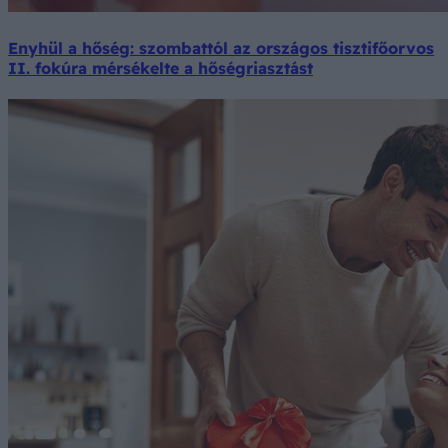
Enyhül a hőség: szombattól az országos tisztifőorvos
II. fokúra mérsékelte a hőségriasztást