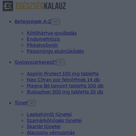
Betegségek A-Z
Kötőhártya-gyulladás
Endometriózis
Pikkelysömör
Pajzsmirigy alulműködés
Gyógyszerkereső*
Aspirin Protect 100 mg tabletta
Neo Citran por felnőttnek 14 db
Magne B6 bevont tabletta 100 db
Rubophen 500 mg tabletta 20 db
Tünet
Lepkehimlő tünetei
Szamárköhögés tünetei
Skarlát tünetei
Alacsony vérnyomás