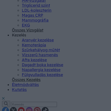
MR-vizsgálat
Triglicerid szint
LDL-koleszterin
Magas CRP
Mammográfia
EKG
Összes Vizsgálat
Kezelés
Aranyér kezelése
Kemoterápia
Szürkehályog műtét
Vízszerű hasmenés
Afta kezelése
Dagadt boka kezelése
Napallergia kezelése
Fülgyulladás kezelése
Összes Kezelés
Életmódváltás
Kutatás