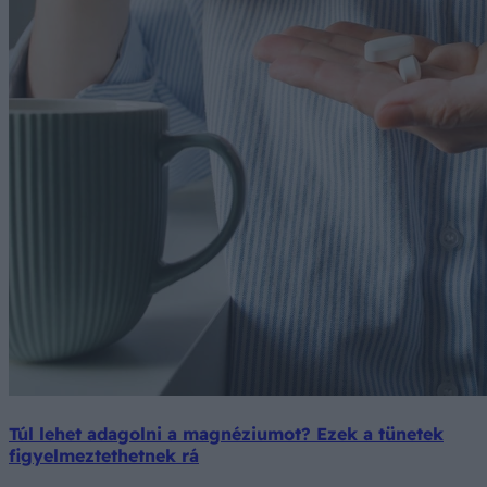
Túl lehet adagolni a magnéziumot? Ezek a tünetek
figyelmeztethetnek rá