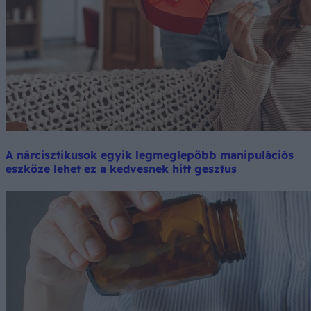
A nárcisztikusok egyik legmeglepőbb manipulációs
eszköze lehet ez a kedvesnek hitt gesztus