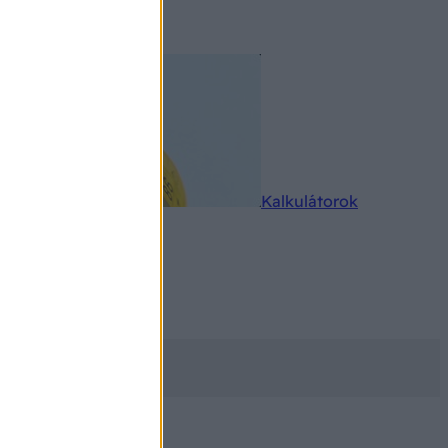
rkereső
Kalkulátorok