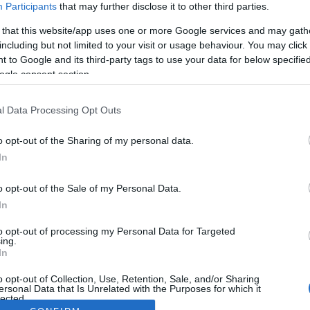
Participants
that may further disclose it to other third parties.
 that this website/app uses one or more Google services and may gath
including but not limited to your visit or usage behaviour. You may click 
 to Google and its third-party tags to use your data for below specifi
ogle consent section.
l Data Processing Opt Outs
o opt-out of the Sharing of my personal data.
In
o opt-out of the Sale of my Personal Data.
In
to opt-out of processing my Personal Data for Targeted
ing.
In
o opt-out of Collection, Use, Retention, Sale, and/or Sharing
ersonal Data that Is Unrelated with the Purposes for which it
lected.