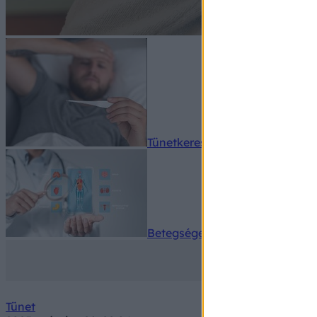
Tünetkereső
Betegségek A-Z
Tünet