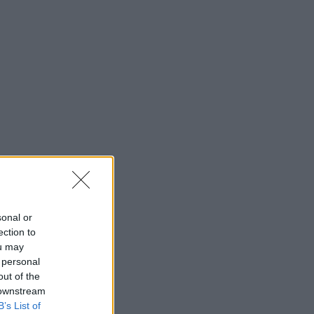
sonal or
ection to
ou may
 personal
out of the
 downstream
B’s List of