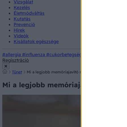
Vizsgálat
Kezelés
Életmódváltás
Kutatás
Prevenció
Hírek
Videók
Kisállatok egészsége
#allergia
#influenza
#cukorbetegség
#orvosmeteorológi
Regisztráció
Tünet
Mi a legjobb memóriajavító módszer?
Mi a legjobb memóriajavító módsze