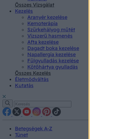
authenti
Összes Vizsgálat
Kezelés
Aranyér kezelése
Kemoterápia
Szürkehályog műtét
Vízszerű hasmenés
Afta kezelése
Dagadt boka kezelése
Napallergia kezelése
Fülgyulladás kezelése
Kötőhártya gyulladás
Összes Kezelés
Életmódváltás
Kutatás
Betegségek A-Z
Tünet