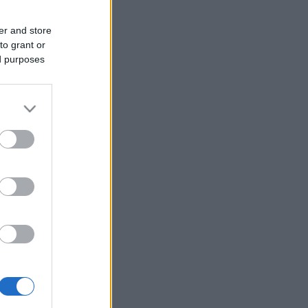
er and store
to grant or
ed purposes