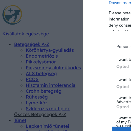
Downstream 
Please note
information 
deny consent
in below Go
Kisállatok egészsége
Betegségek A-Z
Persona
Kötőhártya-gyulladás
Endometriózis
I want t
Pikkelysömör
Opted 
Pajzsmirigy alulműködés
ALS betegség
PCOS
I want t
Hisztamin intolerancia
Opted 
Crohn betegség
Rühesség
I want 
Advertis
Lyme-kór
Opted 
Szklerózis multiplex
Összes Betegségek A-Z
I want t
Tünet
of my P
Lepkehimlő tünetei
was col