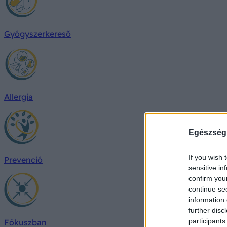
Gyógyszerkereső
Allergia
Egészség
If you wish 
Prevenció
sensitive in
confirm you
continue se
information 
further disc
participants
Fókuszban