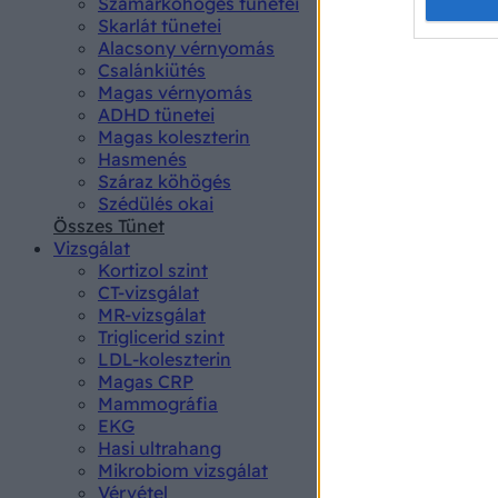
Opted 
Szamárköhögés tünetei
Skarlát tünetei
Alacsony vérnyomás
Google 
Csalánkiütés
Magas vérnyomás
I want t
ADHD tünetei
web or d
Magas koleszterin
Hasmenés
I want t
Száraz köhögés
purpose
Szédülés okai
Összes Tünet
I want 
Vizsgálat
Kortizol szint
I want t
CT-vizsgálat
web or d
MR-vizsgálat
Triglicerid szint
LDL-koleszterin
I want t
Magas CRP
or app.
Mammográfia
EKG
I want t
Hasi ultrahang
Mikrobiom vizsgálat
I want t
Vérvétel