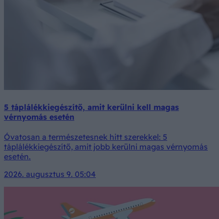
5 táplálékkiegészítő, amit kerülni kell magas
vérnyomás esetén
Óvatosan a természetesnek hitt szerekkel: 5
táplálékkiegészítő, amit jobb kerülni magas vérnyomás
esetén.
2026. augusztus 9. 05:04