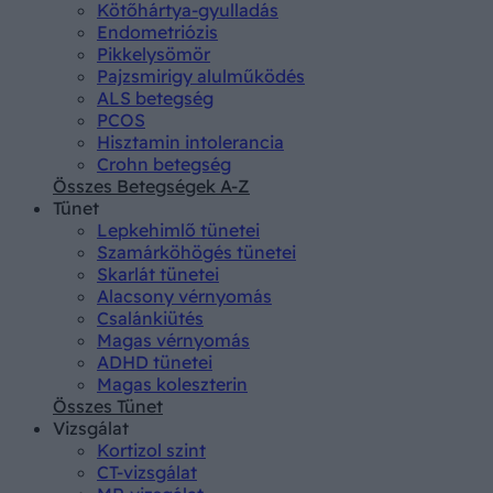
Kötőhártya-gyulladás
Endometriózis
Pikkelysömör
Pajzsmirigy alulműködés
ALS betegség
PCOS
Hisztamin intolerancia
Crohn betegség
Összes Betegségek A-Z
Tünet
Lepkehimlő tünetei
Szamárköhögés tünetei
Skarlát tünetei
Alacsony vérnyomás
Csalánkiütés
Magas vérnyomás
ADHD tünetei
Magas koleszterin
Összes Tünet
Vizsgálat
Kortizol szint
CT-vizsgálat