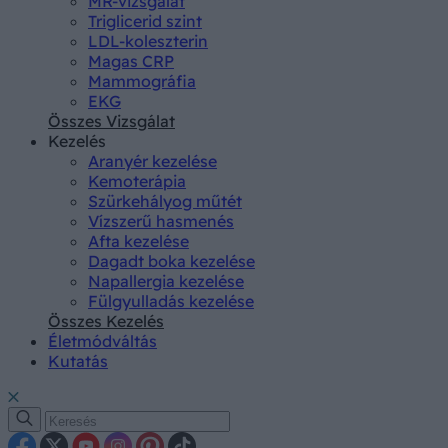
MR-vizsgálat
Triglicerid szint
LDL-koleszterin
Magas CRP
Mammográfia
EKG
Összes Vizsgálat
Kezelés
Aranyér kezelése
Kemoterápia
Szürkehályog műtét
Vízszerű hasmenés
Afta kezelése
Dagadt boka kezelése
Napallergia kezelése
Fülgyulladás kezelése
Összes Kezelés
Életmódváltás
Kutatás