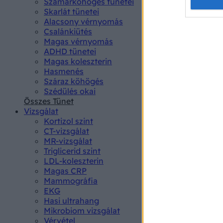
Opted 
Szamárköhögés tünetei
Skarlát tünetei
Alacsony vérnyomás
Google 
Csalánkiütés
Magas vérnyomás
I want t
ADHD tünetei
web or d
Magas koleszterin
Hasmenés
I want t
Száraz köhögés
purpose
Szédülés okai
Összes Tünet
I want 
Vizsgálat
Kortizol szint
I want t
CT-vizsgálat
web or d
MR-vizsgálat
Triglicerid szint
LDL-koleszterin
I want t
Magas CRP
or app.
Mammográfia
EKG
I want t
Hasi ultrahang
Mikrobiom vizsgálat
I want t
Vérvétel