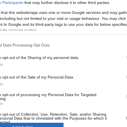
Participants
that may further disclose it to other third parties.
 that this website/app uses one or more Google services and may gath
including but not limited to your visit or usage behaviour. You may click 
 to Google and its third-party tags to use your data for below specifi
ogle consent section.
l Data Processing Opt Outs
o opt-out of the Sharing of my personal data.
In
o opt-out of the Sale of my Personal Data.
In
to opt-out of processing my Personal Data for Targeted
ing.
In
o opt-out of Collection, Use, Retention, Sale, and/or Sharing
ersonal Data that Is Unrelated with the Purposes for which it
lected.