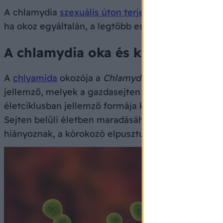
A chlamydia
szexuális úton terjedő
, bakteriális e
ha okoz egyáltalán, a legtöbb esetben ugyanis tün
A chlamydia oka és kialakulása
A
chlyamida
okozója a
Chlamydia trachomatis
nevű
jellemző, melyek a gazdasejten kívül és belül is 
életciklusban jellemző formája kisebb, ez fertőzi 
Sejten belüli életben maradásához és szaporodásá
hiányoznak, a kórokozó elpusztul.