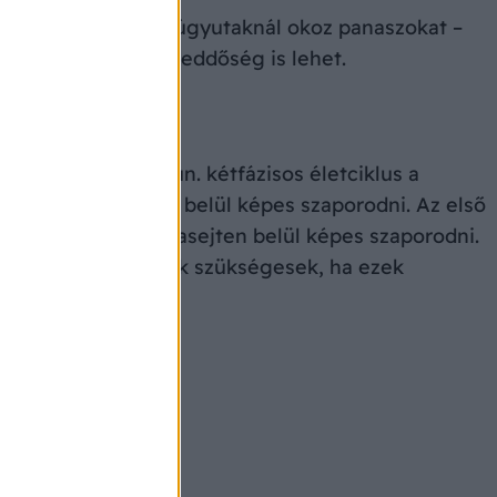
mi szerveknél és a húgyutaknál okoz panaszokat –
lyos szövődménye meddőség is lehet.
okra különleges, ún. kétfázisos életciklus a
felelő gazdasejten belül képes szaporodni. Az első
rma nagyobb, a gazdasejten belül képes szaporodni.
minok és más anyagok szükségesek, ha ezek