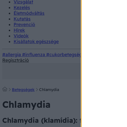
Vizsgálat
Kezelés
Életmódváltás
Kutatás
Prevenció
Hírek
Videók
Kisállatok egészsége
#allergia
#influenza
#cukorbetegség
#orvosmeteorológi
Regisztráció
Betegségek
Chlamydia
Chlamydia
Chlamydia (klamídia): tünetei, vizsg