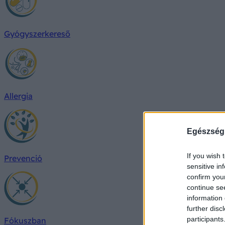
Gyógyszerkereső
Allergia
Egészség
If you wish 
Prevenció
sensitive in
confirm you
continue se
information 
further disc
participants
Fókuszban