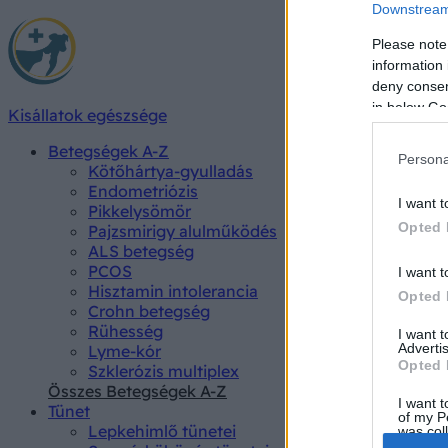
Downstream 
Please note
information 
deny consent
in below Go
Kisállatok egészsége
Betegségek A-Z
Persona
Kötőhártya-gyulladás
Endometriózis
I want t
Pikkelysömör
Opted 
Pajzsmirigy alulműködés
ALS betegség
PCOS
I want t
Hisztamin intolerancia
Opted 
Crohn betegség
Rühesség
I want 
Advertis
Lyme-kór
Opted 
Szklerózis multiplex
Összes Betegségek A-Z
I want t
Tünet
of my P
Lepkehimlő tünetei
was col