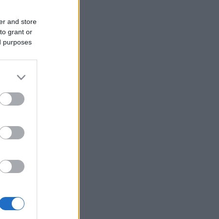
er and store
to grant or
ed purposes