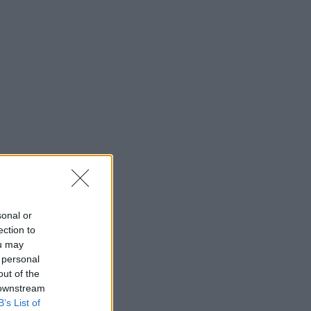
sonal or
ection to
ou may
 personal
out of the
 downstream
B’s List of