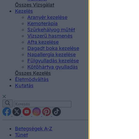
authenti
Összes Vizsgálat
Kezelés
Aranyér kezelése
Kemoterápia
Szürkehályog műtét
Vízszerű hasmenés
Afta kezelése
Dagadt boka kezelése
Napallergia kezelése
Fülgyulladás kezelése
Kötőhártya gyulladás
Összes Kezelés
Életmódváltás
Kutatás
Betegségek A-Z
Tünet