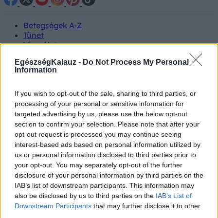
Betegségek A-Z
Tünet
Vizsgálat
Kezelés
EgészségKalauz -
Do Not Process My Personal
Életmódváltás
Information
Kutatás
Prevenció
Hírek
If you wish to opt-out of the sale, sharing to third parties, or
Videók
processing of your personal or sensitive information for
Kisállatok egészsége
targeted advertising by us, please use the below opt-out
section to confirm your selection. Please note that after your
#allergia
#influenza
#cukorbetegség
opt-out request is processed you may continue seeing
#orvosmeteorológia
#vérnyomás
#stroke
#rákbetegség
interest-based ads based on personal information utilized by
#pajzsmirigy
#reflux
#ekcéma
#herpesz
us or personal information disclosed to third parties prior to
Regisztráció
your opt-out. You may separately opt-out of the further
disclosure of your personal information by third parties on the
IAB’s list of downstream participants. This information may
also be disclosed by us to third parties on the
IAB’s List of
Downstream Participants
that may further disclose it to other
Tünet
Fájdalmas vizeletürítés
third parties.