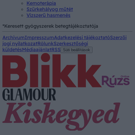
Kemoterápia
Szürkehályog műtét
Vízszerű hasmenés
*Keresett gyógyszerek betegtájékoztatója
Archívum
Impresszum
Adatkezelési tájékoztató
Szerzői
jogi nyilatkozat
Rólunk
Szerkesztőségi
küldetés
Médiaajánlat
RSS
Süti beállítások