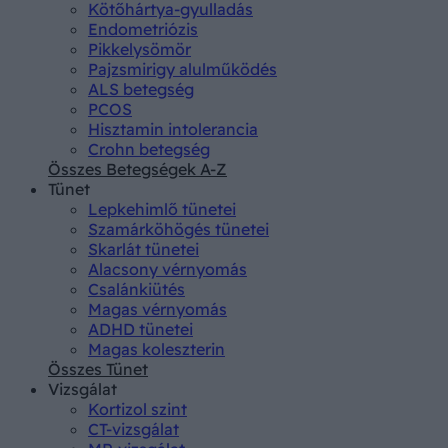
Kötőhártya-gyulladás
Endometriózis
Pikkelysömör
Pajzsmirigy alulműködés
ALS betegség
PCOS
Hisztamin intolerancia
Crohn betegség
Összes Betegségek A-Z
Tünet
Lepkehimlő tünetei
Szamárköhögés tünetei
Skarlát tünetei
Alacsony vérnyomás
Csalánkiütés
Magas vérnyomás
ADHD tünetei
Magas koleszterin
Összes Tünet
Vizsgálat
Kortizol szint
CT-vizsgálat