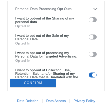
Please note that this website/app uses one or more Google
Fájdalmas vizeletürítés
Personal Data Processing Opt Outs
services and may gather and store information including but
not limited to your visit or usage behaviour. You may click to
I want to opt-out of the Sharing of my
personal data.
grant or deny consent to Google and its third-party tags to
Opted In
use your data for below specified purposes in below Google
consent section.
I want to opt-out of the Sale of my
Personal Data.
Opted In
I want to opt-out of processing my
Personal Data for Targeted Advertising.
Opted In
I want to opt-out of Collection, Use,
Retention, Sale, and/or Sharing of my
Personal Data that Is Unrelated with the
Purposes for which it was collected.
CONFIRM
Opted Out
Google consents
Data Deletion
Data Access
Privacy Policy
I want to allow Google to enable storage
related to advertising like cookies on web or