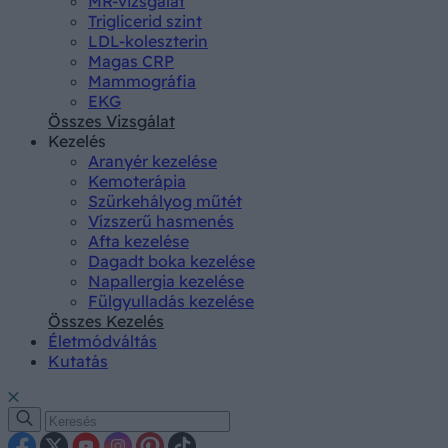
MR-vizsgálat
Triglicerid szint
LDL-koleszterin
Magas CRP
Mammográfia
EKG
Összes Vizsgálat
Kezelés
Aranyér kezelése
Kemoterápia
Szürkehályog műtét
Vízszerű hasmenés
Afta kezelése
Dagadt boka kezelése
Napallergia kezelése
Fülgyulladás kezelése
Összes Kezelés
Életmódváltás
Kutatás