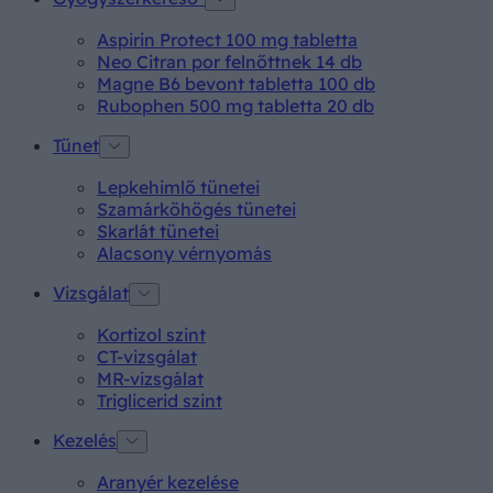
Aspirin Protect 100 mg tabletta
Neo Citran por felnőttnek 14 db
Magne B6 bevont tabletta 100 db
Rubophen 500 mg tabletta 20 db
Tünet
Lepkehimlő tünetei
Szamárköhögés tünetei
Skarlát tünetei
Alacsony vérnyomás
Vizsgálat
Kortizol szint
CT-vizsgálat
MR-vizsgálat
Triglicerid szint
Kezelés
Aranyér kezelése