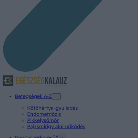
Betegségek A-Z
Kötőhártya-gyulladás
Endometriózis
Pikkelysömör
Pajzsmirigy alulműködés
Gyógyszerkereső*