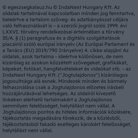
© egeszsegkalauz.hu © IndaNext Hungary Kft. Az
oldalak tartalmával kapcsolatban minden jog fenntartva,
beleértve a tartalom szöveg- és adatbányászat céljára
való felhasználását is – a szerzői jogról szóló 1999. évi
LXXVI. törvény rendelkezései értelmében a törvény
35/A. § (1) paragrafusa és a digitális szolgáltatások
piacairól szóló európai irányelv (Az Európai Parlament és
a Tanács (EU) 2019/790 Irányelve) 4. cikke alapján! Az
oldalak, azok tartalma - ideértve különösen, de nem
kizárólag az azokon közzétett szövegeket, grafikákat,
képeket, fotókat, hangfelvételeket és videókat stb. – az
IndaNext Hungary Kft. ("Jogtulajdonos") kizárólagos
jogosultsága alá esnek. Mindezek minden és bármely
felhasználása csak a Jogtulajdonos előzetes írásbeli
hozzájárulásával lehetséges. Az oldalról kivezető
linkeken elérhető tartalmakért a Jogtulajdonos
semmilyen felelősséget, helytállást nem vállal. A
Jogtulajdonos pontos és hiteles információk közlésére,
tájékoztatás megadására törekszik, de a közlésből,
tájékoztatásból fakadó esetleges károkért felelősséget,
helytállást nem vállal.