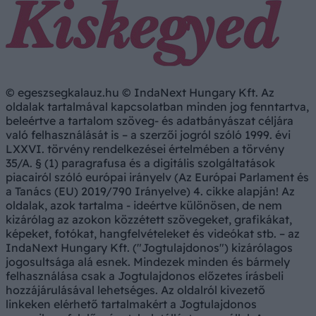
© egeszsegkalauz.hu © IndaNext Hungary Kft. Az
oldalak tartalmával kapcsolatban minden jog fenntartva,
beleértve a tartalom szöveg- és adatbányászat céljára
való felhasználását is – a szerzői jogról szóló 1999. évi
LXXVI. törvény rendelkezései értelmében a törvény
35/A. § (1) paragrafusa és a digitális szolgáltatások
piacairól szóló európai irányelv (Az Európai Parlament és
a Tanács (EU) 2019/790 Irányelve) 4. cikke alapján! Az
oldalak, azok tartalma - ideértve különösen, de nem
kizárólag az azokon közzétett szövegeket, grafikákat,
képeket, fotókat, hangfelvételeket és videókat stb. – az
IndaNext Hungary Kft. ("Jogtulajdonos") kizárólagos
jogosultsága alá esnek. Mindezek minden és bármely
felhasználása csak a Jogtulajdonos előzetes írásbeli
hozzájárulásával lehetséges. Az oldalról kivezető
linkeken elérhető tartalmakért a Jogtulajdonos