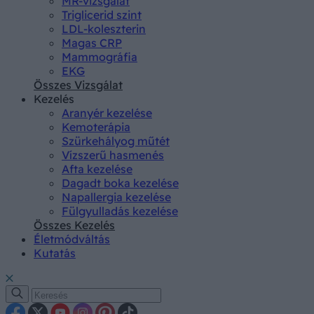
MR-vizsgálat
Triglicerid szint
LDL-koleszterin
Magas CRP
Mammográfia
EKG
Összes Vizsgálat
Kezelés
Aranyér kezelése
Kemoterápia
Szürkehályog műtét
Vízszerű hasmenés
Afta kezelése
Dagadt boka kezelése
Napallergia kezelése
Fülgyulladás kezelése
Összes Kezelés
Életmódváltás
Kutatás