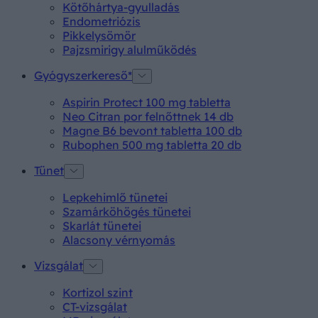
Kötőhártya-gyulladás
Endometriózis
Pikkelysömör
Pajzsmirigy alulműködés
Gyógyszerkereső*
Aspirin Protect 100 mg tabletta
Neo Citran por felnőttnek 14 db
Magne B6 bevont tabletta 100 db
Rubophen 500 mg tabletta 20 db
Tünet
Lepkehimlő tünetei
Szamárköhögés tünetei
Skarlát tünetei
Alacsony vérnyomás
Vizsgálat
Kortizol szint
CT-vizsgálat