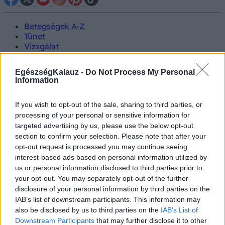
Betegségek A-Z
Tünet
Vizsgálat
Kezelés
Életmódváltás
EgészségKalauz -
Do Not Process My Personal
Kutatás
Information
Prevenció
Hírek
If you wish to opt-out of the sale, sharing to third parties, or
Videók
processing of your personal or sensitive information for
Kisállatok egészsége
targeted advertising by us, please use the below opt-out
section to confirm your selection. Please note that after your
#allergia
#influenza
#cukorbetegség
opt-out request is processed you may continue seeing
#orvosmeteorológia
#vérnyomás
#stroke
#rákbetegség
interest-based ads based on personal information utilized by
#pajzsmirigy
#reflux
#ekcéma
#herpesz
us or personal information disclosed to third parties prior to
Regisztráció
your opt-out. You may separately opt-out of the further
disclosure of your personal information by third parties on the
IAB’s list of downstream participants. This information may
also be disclosed by us to third parties on the
IAB’s List of
Downstream Participants
that may further disclose it to other
Tünet
Fájdalmas vizeletürítés