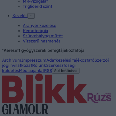
MR-vizsgálat
Triglicerid szint
Kezelés
Aranyér kezelése
Kemoterápia
Szürkehályog műtét
Vízszerű hasmenés
*Keresett gyógyszerek betegtájékoztatója
Archívum
Impresszum
Adatkezelési tájékoztató
Szerzői
jogi nyilatkozat
Rólunk
Szerkesztőségi
küldetés
Médiaajánlat
RSS
Süti beállítások