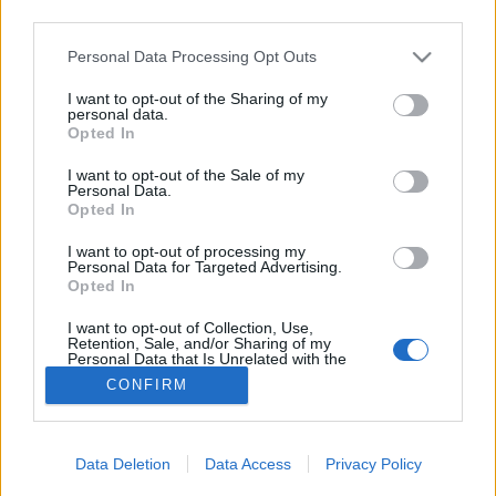
third parties.
Fájdalmas vizeletürítés
Please note that this website/app uses one or more Google
Personal Data Processing Opt Outs
services and may gather and store information including but
not limited to your visit or usage behaviour. You may click to
I want to opt-out of the Sharing of my
personal data.
grant or deny consent to Google and its third-party tags to
Opted In
use your data for below specified purposes in below Google
consent section.
I want to opt-out of the Sale of my
Personal Data.
Opted In
I want to opt-out of processing my
Personal Data for Targeted Advertising.
Opted In
I want to opt-out of Collection, Use,
Retention, Sale, and/or Sharing of my
Personal Data that Is Unrelated with the
Purposes for which it was collected.
CONFIRM
Opted Out
Google consents
Data Deletion
Data Access
Privacy Policy
I want to allow Google to enable storage