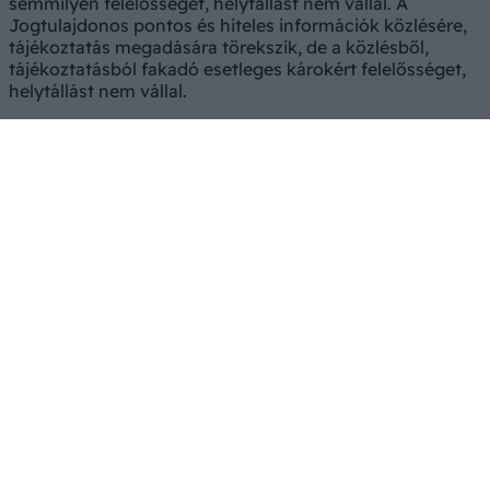
semmilyen felelősséget, helytállást nem vállal. A
Jogtulajdonos pontos és hiteles információk közlésére,
tájékoztatás megadására törekszik, de a közlésből,
tájékoztatásból fakadó esetleges károkért felelősséget,
helytállást nem vállal.