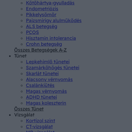
Kötőhártya-gyulladás
Endometriózis
Pikkelysömör
Pajzsmirigy alulműködés
ALS betegség
PCOS
Hisztamin intolerancia
Crohn betegség
Összes Betegségek A-Z
Tünet
Lepkehimlő tünetei
Szamárköhögés tünetei
Skarlát tünetei
Alacsony vérnyomás
Csalánkiütés
Magas vérnyomás
ADHD tünetei
Magas koleszterin
Összes Tünet
Vizsgálat
Kortizol szint
CT-vizsgálat